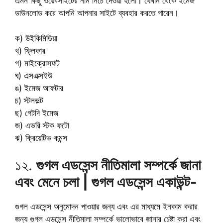
এমন কিছু ওয়েবসাইটের নাম নিচে দেওয়া হলো। যেখান থেকে ইমেজ
ডাউনলোড করে আপনি আপনার সাইটে ব্যবহার করতে পারেন।
ক) উইকিমিডিয়া
খ) ফ্লিকার
গ) মাইক্রোসফট
ঘ) এসএক্সইউ
ঙ) ইমেজ আফটার
চ) স্টলভল্ট
ছ) গেটদি ইমেজ
জ) এভরি স্টক ফটো
ঝ) ক্রিয়েটিভ কমন্স
১২.
গুগল এডসেন্স নীতিমালা সম্পর্কে জানা
এবং মেনে চলা | গুগল এডসেন্স একাউন্ট-
গুগল এডসেন্স অনুমোদন পাওয়ার জন্য এবং এর মাধ্যমে ইনকাম করার
জন্য গুগল এডসেন্স নীতিমালা সম্পর্কে ভালোভাবে জানার চেষ্টা করা এবং