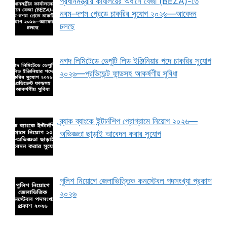
প্রধানমন্ত্রীর কার্যালয়ের অধীনে বেজা (BEZA)-তে
নবম–দশম গ্রেডে চাকরির সুযোগ ২০২৬—আবেদন
চলছে
নগদ লিমিটেডে ডেপুটি লিড ইঞ্জিনিয়ার পদে চাকরির সুযোগ
২০২৬—প্রভিডেন্ট ফান্ডসহ আকর্ষণীয় সুবিধা
ব্র্যাক ব্যাংকে ইন্টার্নশিপ প্রোগ্রামে নিয়োগ ২০২৬—
অভিজ্ঞতা ছাড়াই আবেদন করার সুযোগ
পুলিশ নিয়োগে জেলাভিত্তিক কনস্টেবল পদসংখ্যা প্রকাশ
২০২৬