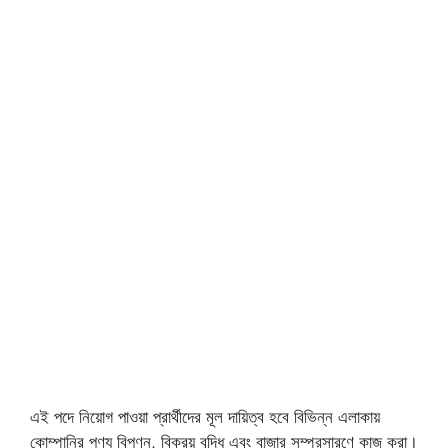
এই পদে নিয়োগ পাওয়া প্রার্থীদের মূল দায়িত্ব হবে বিভিন্ন এলাকায়
কোম্পানির পণ্য বিপণন, বিক্রয় বৃদ্ধি এবং বাজার সম্প্রসারণে কাজ করা।