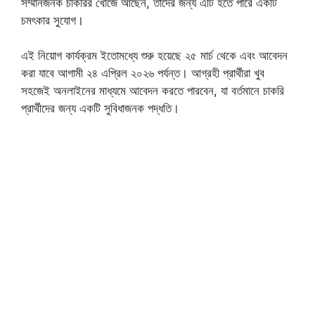
সম্মানজনক চাকরির খোঁজে আছেন, তাদের জন্য এটি হতে পারে একটি
চমৎকার সুযোগ।
এই নিয়োগ কার্যক্রম ইতোমধ্যে শুরু হয়েছে ২৫ মার্চ থেকে এবং আবেদন
করা যাবে আগামী ২৪ এপ্রিল ২০২৬ পর্যন্ত। আগ্রহী প্রার্থীরা খুব
সহজেই অনলাইনের মাধ্যমে আবেদন করতে পারবেন, যা বর্তমানে চাকরি
প্রার্থীদের জন্য একটি সুবিধাজনক পদ্ধতি।