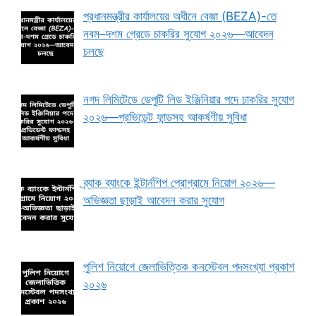
প্রধানমন্ত্রীর কার্যালয়ের অধীনে বেজা (BEZA)-তে
নবম–দশম গ্রেডে চাকরির সুযোগ ২০২৬—আবেদন
চলছে
নগদ লিমিটেডে ডেপুটি লিড ইঞ্জিনিয়ার পদে চাকরির সুযোগ
২০২৬—প্রভিডেন্ট ফান্ডসহ আকর্ষণীয় সুবিধা
ব্র্যাক ব্যাংকে ইন্টার্নশিপ প্রোগ্রামে নিয়োগ ২০২৬—
অভিজ্ঞতা ছাড়াই আবেদন করার সুযোগ
পুলিশ নিয়োগে জেলাভিত্তিক কনস্টেবল পদসংখ্যা প্রকাশ
২০২৬