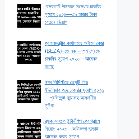
বেসরকারি উন্নয়ন সংস্থায় চাকরির
সুযোগ ২০২৬—৩৯ হাজার টাকা
বেতনে নিয়োগ
প্রধানমন্ত্রীর কার্যালয়ের অধীনে বেজা
(BEZA)-তে নবম–দশম গ্রেডে
চাকরির সুযোগ ২০২৬—আবেদন
চলছে
নগদ লিমিটেডে ডেপুটি লিড
ইঞ্জিনিয়ার পদে চাকরির সুযোগ ২০২৬
—প্রভিডেন্ট ফান্ডসহ আকর্ষণীয়
সুবিধা
ব্র্যাক ব্যাংকে ইন্টার্নশিপ প্রোগ্রামে
নিয়োগ ২০২৬—অভিজ্ঞতা ছাড়াই
আবেদন করার সুযোগ