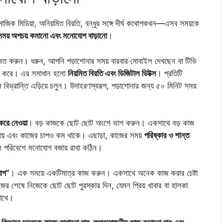
মাজিক মিডিয়া, অনিয়মিত বিরতি, বন্ধুর সঙ্গে দীর্ঘ কথোপকথন—এসব সময়কে
ো সময় অপচয় কমানো এবং মনোযোগ বাড়ানো
।
্নিত করুন। ধরুন, আপনি পড়াশোনার সময় বারবার মোবাইল দেখছেন বা টিভি
ষ্ট করে। এর সমাধান হলো
নিয়মিত বিরতি এবং ডিজিটাল ডিটক্স
। প্রতিটি
ল বিভ্রান্তি এড়িয়ে চলুন। উদাহরণস্বরূপ, পড়াশোনার জন্য ৫০ মিনিট সময়
রে নেওয়া
। বড় কাজকে ছোট ছোট অংশে ভাগ করুন। একসাথে বড় কাজ
ায় এবং কাজের চাপও কম থাকে। এছাড়া, কাজের সময়
পরিষ্কার ও শান্ত
মাল পরিবেশে মনোযোগ বজায় রাখা কঠিন।
োগ”
। এক সময়ে একটিমাত্র কাজ করুন। একসাথে অনেক কাজ করার চেষ্টা
ের শেষে নিজেকে ছোট ছোট পুরস্কার দিন, যেমন প্রিয় খাবার বা হালকা
রাখে।