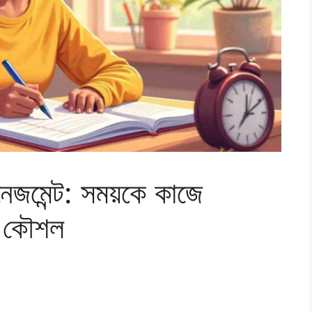
নেজমেন্ট: সময়কে কাজে
র কৌশল