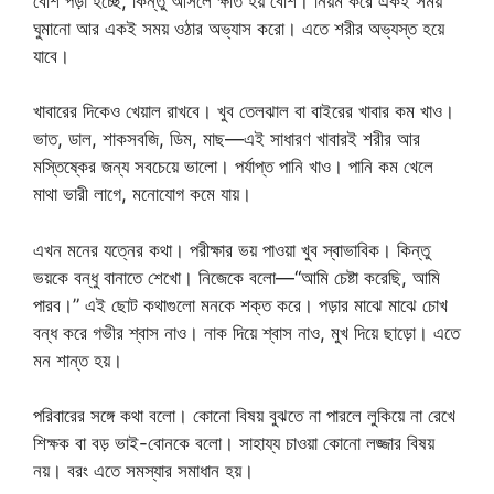
বেশি পড়া হচ্ছে, কিন্তু আসলে ক্ষতি হয় বেশি। নিয়ম করে একই সময়
ঘুমানো আর একই সময় ওঠার অভ্যাস করো। এতে শরীর অভ্যস্ত হয়ে
যাবে।
খাবারের দিকেও খেয়াল রাখবে। খুব তেলঝাল বা বাইরের খাবার কম খাও।
ভাত, ডাল, শাকসবজি, ডিম, মাছ—এই সাধারণ খাবারই শরীর আর
মস্তিষ্কের জন্য সবচেয়ে ভালো। পর্যাপ্ত পানি খাও। পানি কম খেলে
মাথা ভারী লাগে, মনোযোগ কমে যায়।
এখন মনের যত্নের কথা। পরীক্ষার ভয় পাওয়া খুব স্বাভাবিক। কিন্তু
ভয়কে বন্ধু বানাতে শেখো। নিজেকে বলো—“আমি চেষ্টা করেছি, আমি
পারব।” এই ছোট কথাগুলো মনকে শক্ত করে। পড়ার মাঝে মাঝে চোখ
বন্ধ করে গভীর শ্বাস নাও। নাক দিয়ে শ্বাস নাও, মুখ দিয়ে ছাড়ো। এতে
মন শান্ত হয়।
পরিবারের সঙ্গে কথা বলো। কোনো বিষয় বুঝতে না পারলে লুকিয়ে না রেখে
শিক্ষক বা বড় ভাই-বোনকে বলো। সাহায্য চাওয়া কোনো লজ্জার বিষয়
নয়। বরং এতে সমস্যার সমাধান হয়।