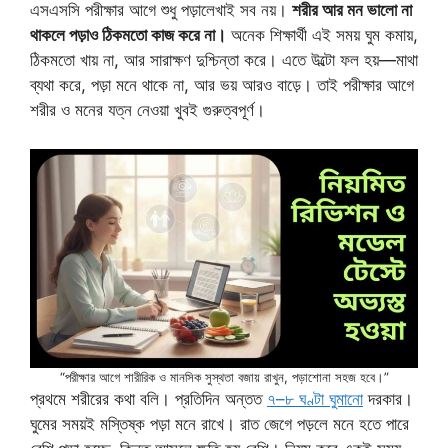
এসএসসি পরীক্ষার আগে শুধু পড়ালেখাই সব নয়।
শরীর আর মন ভালো না
থাকলে পড়াও ঠিকমতো কাজ করে না।
অনেক শিক্ষার্থী এই সময় ঘুম কমায়,
ঠিকমতো খায় না, আর সারাক্ষণ দুশ্চিন্তা করে। এতে উল্টো ফল হয়—মাথা
ব্যথা করে, পড়া মনে থাকে না, আর ভয় আরও বাড়ে। তাই পরীক্ষার আগে
শরীর ও মনের যত্ন নেওয়া খুবই গুরুত্বপূর্ণ।
“পরীক্ষার আগে শারীরিক ও মানসিক সুস্থতা বজায় রাখুন, পড়াশোনা সহজ হবে।”
প্রথমে শরীরের কথা বলি। প্রতিদিন অন্তত
৭–৮ ঘণ্টা ঘুমানো
দরকার।
ঘুমের সময়ই মস্তিষ্ক পড়া মনে রাখে। রাত জেগে পড়লে মনে হতে পারে