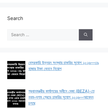
Search
Search
for:
বেসরকারি উন্নয়ন সংস্থায় চাকরির সুযোগ ২০২৬—৩৯
হাজার টাকা বেতনে নিয়োগ
প্রধানমন্ত্রীর কার্যালয়ের অধীনে বেজা (BEZA)-তে
নবম–দশম গ্রেডে চাকরির সুযোগ ২০২৬—আবেদন
চলছে