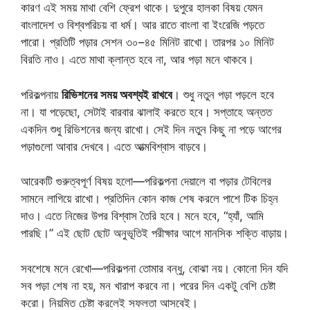
কারণ এই সময় মাথা বেশি ফ্রেশ থাকে। দুপুরে হালকা বিষয় যেমন
বাংলাদেশ ও বিশ্বপরিচয় বা ধর্ম। আর রাতে বাংলা বা ইংরেজি পড়তে
পারো। প্রতিটি পড়ার সেশন ৩০–৪৫ মিনিট রাখো। তারপর ১০ মিনিট
বিরতি নাও। এতে মাথা ক্লান্ত হবে না, আর পড়া মনে থাকবে।
পরিকল্পনায়
রিভিশনের সময় অবশ্যই রাখবে
। শুধু নতুন পড়া পড়লে হবে
না। যা পড়েছো, সেটাই বারবার ঝালাই করতে হবে। সপ্তাহে অন্তত
একদিন শুধু রিভিশনের জন্য রাখো। সেই দিন নতুন কিছু না পড়ে আগের
পড়াগুলো আবার দেখবে। এতে আত্মবিশ্বাস বাড়বে।
আরেকটি গুরুত্বপূর্ণ বিষয় হলো—পরিকল্পনা দেয়ালে বা পড়ার টেবিলের
সামনে লাগিয়ে রাখো। প্রতিদিন কোন কাজ শেষ করলে পাশে টিক চিহ্ন
দাও। এতে নিজের উপর বিশ্বাস তৈরি হবে। মনে হবে, “হ্যাঁ, আমি
পারছি।” এই ছোট ছোট অনুভূতিই পরীক্ষার আগে মানসিক শক্তি বাড়ায়।
সবশেষে মনে রেখো—পরিকল্পনা তোমার বন্ধু, বোঝা নয়। কোনো দিন যদি
সব পড়া শেষ না হয়, মন খারাপ করবে না। পরের দিন একটু বেশি চেষ্টা
করো। নিয়মিত চেষ্টা করলেই সফলতা আসবেই।