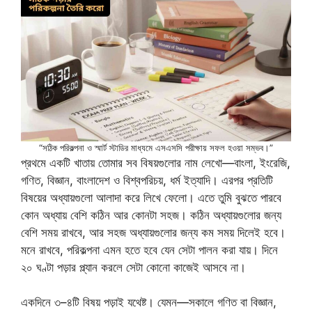
“সঠিক পরিকল্পনা ও স্মার্ট স্টাডির মাধ্যমে এসএসসি পরীক্ষায় সফল হওয়া সম্ভব।”
প্রথমে একটি খাতায় তোমার সব বিষয়গুলোর নাম লেখো—বাংলা, ইংরেজি,
গণিত, বিজ্ঞান, বাংলাদেশ ও বিশ্বপরিচয়, ধর্ম ইত্যাদি। এরপর প্রতিটি
বিষয়ের অধ্যায়গুলো আলাদা করে লিখে ফেলো। এতে তুমি বুঝতে পারবে
কোন অধ্যায় বেশি কঠিন আর কোনটা সহজ। কঠিন অধ্যায়গুলোর জন্য
বেশি সময় রাখবে, আর সহজ অধ্যায়গুলোর জন্য কম সময় দিলেই হবে।
মনে রাখবে, পরিকল্পনা এমন হতে হবে যেন সেটা পালন করা যায়। দিনে
২০ ঘণ্টা পড়ার প্ল্যান করলে সেটা কোনো কাজেই আসবে না।
একদিনে ৩–৪টি বিষয় পড়াই যথেষ্ট। যেমন—সকালে গণিত বা বিজ্ঞান,