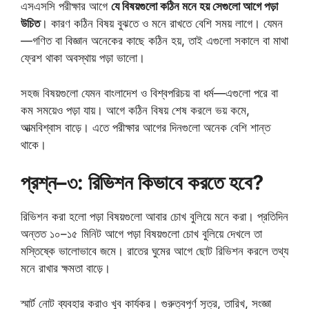
এসএসসি পরীক্ষার আগে
যে বিষয়গুলো কঠিন মনে হয় সেগুলো আগে পড়া
উচিত
। কারণ কঠিন বিষয় বুঝতে ও মনে রাখতে বেশি সময় লাগে। যেমন
—গণিত বা বিজ্ঞান অনেকের কাছে কঠিন হয়, তাই এগুলো সকালে বা মাথা
ফ্রেশ থাকা অবস্থায় পড়া ভালো।
সহজ বিষয়গুলো যেমন বাংলাদেশ ও বিশ্বপরিচয় বা ধর্ম—এগুলো পরে বা
কম সময়েও পড়া যায়। আগে কঠিন বিষয় শেষ করলে ভয় কমে,
আত্মবিশ্বাস বাড়ে। এতে পরীক্ষার আগের দিনগুলো অনেক বেশি শান্ত
থাকে।
প্রশ্ন–৩: রিভিশন কিভাবে করতে হবে?
রিভিশন করা হলো পড়া বিষয়গুলো আবার চোখ বুলিয়ে মনে করা। প্রতিদিন
অন্তত ১০–১৫ মিনিট আগে পড়া বিষয়গুলো চোখ বুলিয়ে দেখলে তা
মস্তিষ্কে ভালোভাবে জমে। রাতের ঘুমের আগে ছোট রিভিশন করলে তথ্য
মনে রাখার ক্ষমতা বাড়ে।
স্মার্ট নোট ব্যবহার করাও খুব কার্যকর। গুরুত্বপূর্ণ সূত্র, তারিখ, সংজ্ঞা