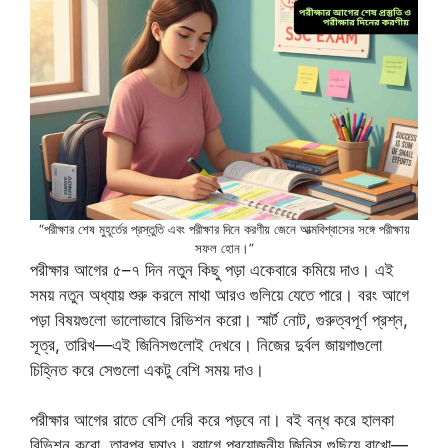
“পরীক্ষার শেষ মুহূর্তের প্রস্তুতি এবং পরীক্ষার দিনে করণীয় জেনে আত্মবিশ্বাসের সঙ্গে পরীক্ষায়
সফল হোন।”
পরীক্ষার আগের ৫–৭ দিন নতুন কিছু পড়া একেবারে কমিয়ে দাও। এই
সময় নতুন অধ্যায় শুরু করলে মাথা আরও গুলিয়ে যেতে পারে। বরং আগে
পড়া বিষয়গুলো ভালোভাবে রিভিশন করো। স্মার্ট নোট, গুরুত্বপূর্ণ প্রশ্ন,
সূত্র, তারিখ—এই জিনিসগুলোই দেখবে। নিজের দুর্বল জায়গাগুলো
চিহ্নিত করে সেগুলো একটু বেশি সময় দাও।
পরীক্ষার আগের রাতে বেশি দেরি করে পড়বে না। বই বন্ধ করে হালকা
রিভিশন করো, তারপর ঘুমাও। ব্যাগে প্রয়োজনীয় জিনিস গুছিয়ে রাখো—