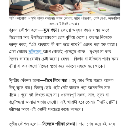
স্মার্ট পড়াশোনা ও স্মৃতি শক্তি বাড়ানোর সহজ কৌশল: সঠিক পরিকল্পনা, নোট লেখা, আত্মপরীক্ষা
এবং ছোট বিরতি নেওয়া।
প্রথম কৌশল হলো—
বুঝে পড়া
। কোনো অধ্যায় পড়ার সময় আগে
শিরোনাম আর উপশিরোনামগুলো চোখ বুলিয়ে দেখো। তারপর নিজেকে
প্রশ্ন করো, “এই অধ্যায়ে কী বলা হতে পারে?” এরপর পড়া শুরু করো।
এতে তোমার
মস্তিষ্ক
আগে থেকেই প্রস্তুত থাকে। মুখস্থ না করে
নিজের ভাষায় বোঝার চেষ্টা করো। যেমন—বিজ্ঞান বা ইতিহাস পড়ার সময়
ঘটনা বা কারণগুলো নিজের মতো করে ভাবলে সহজে মনে থাকে।
দ্বিতীয় কৌশল হলো—
লিখে লিখে পড়া
। শুধু চোখ দিয়ে পড়লে অনেক
কিছু ভুলে যায়। কিন্তু ছোট ছোট নোট বানালে পড়া অনেকদিন মনে
থাকে। পুরো বই লিখতে হবে না। গুরুত্বপূর্ণ সংজ্ঞা, সাল, সূত্র বা
পয়েন্টগুলো আলাদা খাতায় লেখো। এই খাতাটা হবে তোমার “স্মার্ট নোট”।
পরীক্ষার আগে এই নোটই সবচেয়ে কাজে আসবে।
তৃতীয় কৌশল হলো—
নিজেকে পরীক্ষা নেওয়া
। পড়া শেষ করে বই বন্ধ