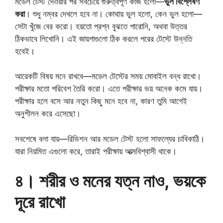
মডেল টেস্ট দেওয়ার পর সবচেয়ে গুরুত্বপূর্ণ কাজ হলো—
ভুল বিশ্লেষণ
করা
। শুধু নম্বর দেখলে হবে না। কোথায় ভুল হলো, কেন ভুল হলো—
সেটা খুঁজে বের করো। হয়তো প্রশ্ন বুঝতে পারোনি, অথবা উত্তর
ঠিকভাবে লিখোনি। এই জায়গাগুলো ঠিক করলে পরের টেস্টে উন্নতি
হবেই।
আরেকটি বিষয় মনে রাখবে—মডেল টেস্টের সময় মোবাইল বন্ধ রাখো।
পরীক্ষার মতো পরিবেশ তৈরি করো। এতে পরীক্ষার ভয় অনেক কমে যায়।
পরীক্ষার হলে বসে আর নতুন কিছু মনে হবে না, কারণ তুমি আগেই
অনুশীলন করে এসেছো।
সবশেষে বলা যায়—রিভিশন আর মডেল টেস্ট হলো সাফল্যের চাবিকাঠি।
যারা নিয়মিত এগুলো করে, তারাই পরীক্ষায় আত্মবিশ্বাসী থাকে।
৪। শরীর ও মনের যত্ন নাও, ভয়কে
দূরে রাখো