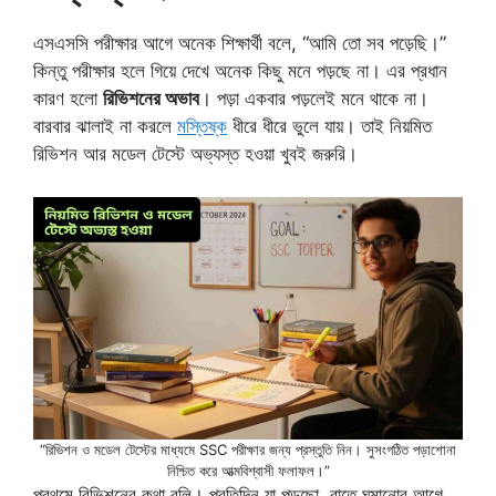
এসএসসি পরীক্ষার আগে অনেক শিক্ষার্থী বলে, “আমি তো সব পড়েছি।”
কিন্তু পরীক্ষার হলে গিয়ে দেখে অনেক কিছু মনে পড়ছে না। এর প্রধান
কারণ হলো
রিভিশনের অভাব
। পড়া একবার পড়লেই মনে থাকে না।
বারবার ঝালাই না করলে
মস্তিষ্ক
ধীরে ধীরে ভুলে যায়। তাই নিয়মিত
রিভিশন আর মডেল টেস্টে অভ্যস্ত হওয়া খুবই জরুরি।
“রিভিশন ও মডেল টেস্টের মাধ্যমে SSC পরীক্ষার জন্য প্রস্তুতি নিন। সুসংগঠিত পড়াশোনা
নিশ্চিত করে আত্মবিশ্বাসী ফলাফল।”
প্রথমে রিভিশনের কথা বলি। প্রতিদিন যা পড়ছো, রাতে ঘুমানোর আগে