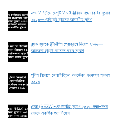
নগদ লিমিটেডে ডেপুটি লিড ইঞ্জিনিয়ার পদে চাকরির সুযোগ
২০২৬—প্রভিডেন্ট ফান্ডসহ আকর্ষণীয় সুবিধা
ব্র্যাক ব্যাংকে ইন্টার্নশিপ প্রোগ্রামে নিয়োগ ২০২৬—
অভিজ্ঞতা ছাড়াই আবেদন করার সুযোগ
পুলিশ নিয়োগে জেলাভিত্তিক কনস্টেবল পদসংখ্যা প্রকাশ
২০২৬
বেজা (BEZA)-তে চাকরির সুযোগ ২০২৬: নবম–দশম
গ্রেডে একাধিক পদে নিয়োগ