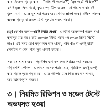
করে নিজেকে প্রশ্ন করো—“আমি কী পড়লাম?”, “মূল পয়েন্ট কী ছিল?”
যদি উত্তর দিতে পারো, বুঝবে পড়া ঠিক হয়েছে। না পারলে আবার বই
খুলে দেখো। এতে ভুল ধরা পড়বে আর শেখাও ভালো হবে। চাইলে আগের
বছরের প্রশ্ন বা মডেল টেস্ট ব্যবহার করতে পারো।
চতুর্থ কৌশল হলো—
ছোট বিরতি নেওয়া
। একটানা অনেকক্ষণ পড়লে মাথা
ক্লান্ত হয়ে যায়। তাই ৩০–৪৫ মিনিট পড়ার পর ৫–১০ মিনিট বিরতি
নাও। এই সময় চোখ বন্ধ করে বসে থাকো, পানি খাও বা একটু হাঁটো।
মোবাইল বা গেম থেকে দূরে থাকাই ভালো।
সবশেষে মনে রাখবে—প্রতিদিন অল্প অল্প করে নিয়মিত পড়া সবচেয়ে
শক্তিশালী কৌশল। একদিনে অনেক পড়ার চেয়ে, প্রতিদিন একটু একটু
করে পড়লে স্মৃতি শক্ত হয়। এতে পরীক্ষার হলে গিয়ে ভয় কম লাগবে,
আর আত্মবিশ্বাস বাড়বে।
৩। নিয়মিত রিভিশন ও মডেল টেস্টে
অভ্যস্ত হওয়া