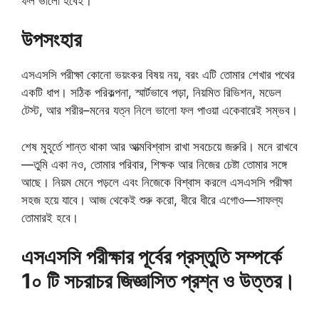
ফল ভালো হবেই।
উপসংহার
এসএসসি পরীক্ষা কোনো ভয়ংকর বিষয় নয়, বরং এটি তোমার শেখার পথের
একটি ধাপ। সঠিক পরিকল্পনা, স্মার্টভাবে পড়া, নিয়মিত রিভিশন, মডেল
টেস্ট, আর শরীর–মনের যত্ন নিলে ভালো ফল পাওয়া একেবারেই সম্ভব।
শেষ মুহূর্তে শান্ত থাকা আর আত্মবিশ্বাস রাখা সবচেয়ে জরুরি। মনে রাখবে
—তুমি একা নও, তোমার পরিবার, শিক্ষক আর নিজের চেষ্টা তোমার সঙ্গে
আছে। নিয়ম মেনে পড়লে এবং নিজেকে বিশ্বাস করলে এসএসসি পরীক্ষা
সহজ হয়ে যাবে। আজ থেকেই শুরু করো, ধীরে ধীরে এগোও—সাফল্য
তোমারই হবে।
এসএসসি পরীক্ষার পূর্বের প্রস্তুতি সম্পর্কে
1০ টি সচরাচর জিজ্ঞাসিত প্রশ্ন ও উত্তর।