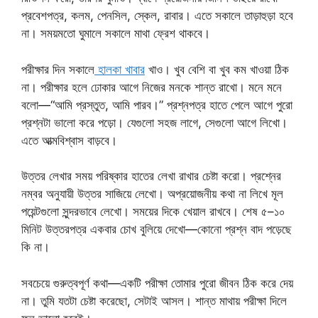
প্রবেশপত্র, কলম, পেনসিল, স্কেল, রাবার। এতে সকালে তাড়াহুড়া হবে
না। সময়মতো ঘুমালে সকালে মাথা ফ্রেশ থাকবে।
পরীক্ষার দিন সকালে
হালকা খাবার
খাও। খুব বেশি বা খুব কম খাওয়া ঠিক
না। পরীক্ষার হলে ঢোকার আগে নিজের মনকে শান্ত রাখো। মনে মনে
বলো—“আমি প্রস্তুত, আমি পারব।” প্রশ্নপত্র হাতে পেলে আগে পুরো
প্রশ্নটা ভালো করে পড়ো। যেগুলো সহজ লাগে, সেগুলো আগে লিখো।
এতে আত্মবিশ্বাস বাড়বে।
উত্তর লেখার সময় পরিষ্কার হাতের লেখা রাখার চেষ্টা করো। প্রশ্নের
নম্বর অনুযায়ী উত্তর সাজিয়ে লেখো। অপ্রয়োজনীয় কথা না লিখে মূল
পয়েন্টগুলো সুন্দরভাবে লেখো। সময়ের দিকে খেয়াল রাখবে। শেষ ৫–১০
মিনিট উত্তরপত্র একবার চোখ বুলিয়ে দেখো—কোনো প্রশ্ন বাদ পড়েছে
কি না।
সবচেয়ে গুরুত্বপূর্ণ কথা—একটি পরীক্ষা তোমার পুরো জীবন ঠিক করে দেয়
না। তুমি যতটা চেষ্টা করেছো, সেটাই আসল। শান্ত মাথায় পরীক্ষা দিলে