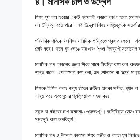
৪। মানসিক চাপ ও উদ্বেগ
শিশুর ঘুম কম হওয়ার একটি প্রায়শই অজানা কারণ হলো মানসিক 
মন উদ্বিগ্ন হতে পারে। এই উদ্বেগ শিশুর মস্তিষ্ককে সতর্ক রা
পরিবারিক পরিবেশও শিশুর মানসিক শান্তিতে প্রভাব ফেলে। বাবা
তৈরি করে। ফলে ঘুম ভেঙে যায় এবং শিশুর দিনব্যাপী মনোযোগ
মানসিক চাপ কমানোর জন্য শিশুর সাথে নিয়মিত কথা বলা অত্যন
শান্ত থাকে। খোলামেলা কথা বলা, গল্প শোনানো বা গল্পের মাধ
শিশুকে শিথিল করার জন্য রাতের রুটিনে হালকা সঙ্গীত, ধ্যান বা
শান্ত করে এবং ঘুমের প্রক্রিয়াকে সহজ করে।
স্কুল বা বাইরের চাপ কমানোও গুরুত্বপূর্ণ। অতিরিক্ত হোমওয়া
সময়সূচি রাখা অপরিহার্য।
মানসিক চাপ ও উদ্বেগ কমানো শিশুর গভীর ও শান্ত ঘুম নিশ্চিত