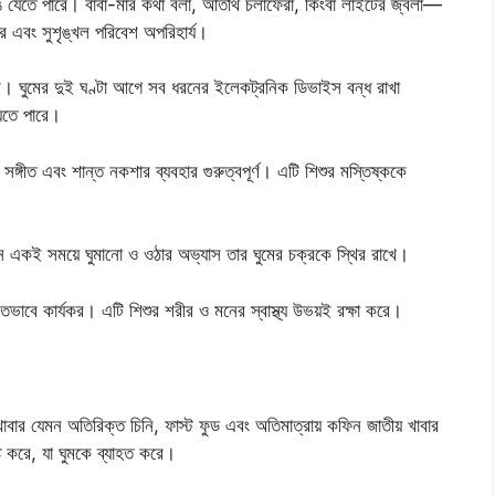
েঙে যেতে পারে। বাবা-মার কথা বলা, অতিথি চলাফেরা, কিংবা লাইটের জ্বলা—
র এবং সুশৃঙ্খল পরিবেশ অপরিহার্য।
য করে। ঘুমের দুই ঘণ্টা আগে সব ধরনের ইলেকট্রনিক ডিভাইস বন্ধ রাখা
যেতে পারে।
্গীত এবং শান্ত নকশার ব্যবহার গুরুত্বপূর্ণ। এটি শিশুর মস্তিষ্ককে
দিন একই সময়ে ঘুমানো ও ওঠার অভ্যাস তার ঘুমের চক্রকে স্থির রাখে।
মাণিতভাবে কার্যকর। এটি শিশুর শরীর ও মনের স্বাস্থ্য উভয়ই রক্ষা করে।
 খাবার যেমন অতিরিক্ত চিনি, ফাস্ট ফুড এবং অতিমাত্রায় কফিন জাতীয় খাবার
ি করে, যা ঘুমকে ব্যাহত করে।