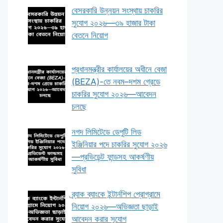
বেসরকারি উন্নয়ন সংস্থায় চাকরির
সুযোগ ২০২৬—৩৯ হাজার টাকা
বেতনে নিয়োগ
প্রধানমন্ত্রীর কার্যালয়ের অধীনে বেজা
(BEZA)-তে নবম–দশম গ্রেডে
চাকরির সুযোগ ২০২৬—আবেদন
চলছে
নগদ লিমিটেডে ডেপুটি লিড
ইঞ্জিনিয়ার পদে চাকরির সুযোগ ২০২৬
—প্রভিডেন্ট ফান্ডসহ আকর্ষণীয়
সুবিধা
ব্র্যাক ব্যাংকে ইন্টার্নশিপ প্রোগ্রামে
নিয়োগ ২০২৬—অভিজ্ঞতা ছাড়াই
আবেদন করার সুযোগ