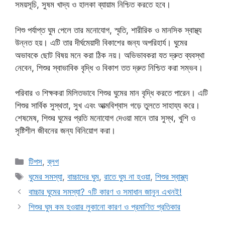
সময়সূচি, সুষম খাদ্য ও হালকা ব্যায়াম নিশ্চিত করতে হবে।
শিশু পর্যাপ্ত ঘুম পেলে তার মনোযোগ, স্মৃতি, শারীরিক ও মানসিক স্বাস্থ্য
উন্নত হয়। এটি তার দীর্ঘমেয়াদী বিকাশের জন্য অপরিহার্য। ঘুমের
অভাবকে ছোট বিষয় মনে করা ঠিক নয়। অভিভাবকরা যত দ্রুত ব্যবস্থা
নেবেন, শিশুর স্বাভাবিক বৃদ্ধি ও বিকাশ তত দ্রুত নিশ্চিত করা সম্ভব।
পরিবার ও শিক্ষকরা মিলিতভাবে শিশুর ঘুমের মান বৃদ্ধি করতে পারেন। এটি
শিশুর সার্বিক সুস্থতা, সুখ এবং আত্মবিশ্বাস গড়ে তুলতে সাহায্য করে।
শেষমেষ, শিশুর ঘুমের প্রতি মনোযোগ দেওয়া মানে তার সুস্থ, খুশি ও
সৃষ্টিশীল জীবনের জন্য বিনিয়োগ করা।
Categories
টিপস
,
ব্লগ
Tags
ঘুমের সমস্যা
,
বাচ্চাদের ঘুম
,
রাতে ঘুম না হওয়া
,
শিশুর স্বাস্থ্য
বাচ্চার ঘুমের সমস্যা? ৭টি কারণ ও সমাধান জানুন এখনই!
শিশুর ঘুম কম হওয়ার লুকানো কারণ ও প্রমাণিত প্রতিকার