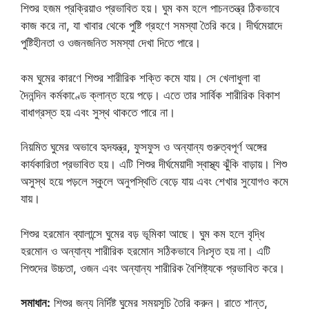
শিশুর হজম প্রক্রিয়াও প্রভাবিত হয়। ঘুম কম হলে পাচনতন্ত্র ঠিকভাবে
কাজ করে না, যা খাবার থেকে পুষ্টি গ্রহণে সমস্যা তৈরি করে। দীর্ঘমেয়াদে
পুষ্টিহীনতা ও ওজনজনিত সমস্যা দেখা দিতে পারে।
কম ঘুমের কারণে শিশুর শারীরিক শক্তি কমে যায়। সে খেলাধুলা বা
দৈনন্দিন কর্মকাণ্ডে ক্লান্ত হয়ে পড়ে। এতে তার সার্বিক শারীরিক বিকাশ
বাধাগ্রস্ত হয় এবং সুস্থ থাকতে পারে না।
নিয়মিত ঘুমের অভাবে হৃদযন্ত্র, ফুসফুস ও অন্যান্য গুরুত্বপূর্ণ অঙ্গের
কার্যকারিতা প্রভাবিত হয়। এটি শিশুর দীর্ঘমেয়াদী স্বাস্থ্য ঝুঁকি বাড়ায়। শিশু
অসুস্থ হয়ে পড়লে স্কুলে অনুপস্থিতি বেড়ে যায় এবং শেখার সুযোগও কমে
যায়।
শিশুর হরমোন ব্যালান্সে ঘুমের বড় ভূমিকা আছে। ঘুম কম হলে বৃদ্ধি
হরমোন ও অন্যান্য শারীরিক হরমোন সঠিকভাবে নিঃসৃত হয় না। এটি
শিশুদের উচ্চতা, ওজন এবং অন্যান্য শারীরিক বৈশিষ্ট্যকে প্রভাবিত করে।
সমাধান:
শিশুর জন্য নির্দিষ্ট ঘুমের সময়সূচি তৈরি করুন। রাতে শান্ত,