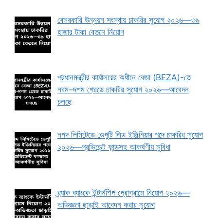
বেসরকারি উন্নয়ন সংস্থায় চাকরির সুযোগ ২০২৬—৩৯
হাজার টাকা বেতনে নিয়োগ
প্রধানমন্ত্রীর কার্যালয়ের অধীনে বেজা (BEZA)-তে
নবম–দশম গ্রেডে চাকরির সুযোগ ২০২৬—আবেদন
চলছে
নগদ লিমিটেডে ডেপুটি লিড ইঞ্জিনিয়ার পদে চাকরির সুযোগ
২০২৬—প্রভিডেন্ট ফান্ডসহ আকর্ষণীয় সুবিধা
ব্র্যাক ব্যাংকে ইন্টার্নশিপ প্রোগ্রামে নিয়োগ ২০২৬—
অভিজ্ঞতা ছাড়াই আবেদন করার সুযোগ