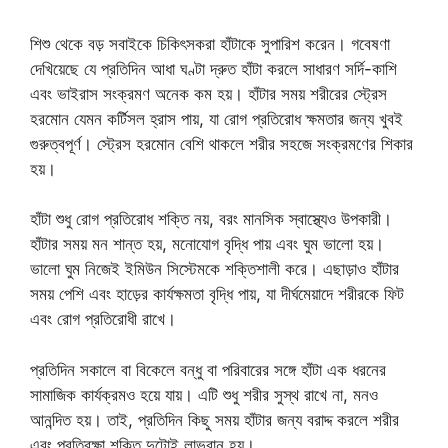
শিশু থেকে বড় সবাইকে চিকিৎসকরা হাঁটাকে সুপারিশ করেন। গবেষণা
দেখিয়েছে যে প্রতিদিন আধা ঘণ্টা দ্রুত হাঁটা করলে সাধারণ সর্দি-কাশি
এবং ভাইরাস সংক্রমণ অনেক কম হয়। হাঁটার সময় শরীরের স্ট্রেস
হরমোন যেমন কর্টিসল হ্রাস পায়, যা রোগ প্রতিরোধ ক্ষমতার জন্য খুবই
গুরুত্বপূর্ণ। স্ট্রেস হরমোন বেশি থাকলে শরীর সহজে সংক্রমণের শিকার
হয়।
হাঁটা শুধু রোগ প্রতিরোধ শক্তি নয়, বরং মানসিক স্বাস্থ্যেও উপকারী।
হাঁটার সময় মন শান্ত হয়, মনোযোগ বৃদ্ধি পায় এবং ঘুম ভালো হয়।
ভালো ঘুম নিজেই ইমিউন সিস্টেমকে শক্তিশালী করে। এছাড়াও হাঁটার
সময় পেশি এবং হাড়ের কার্যক্ষমতা বৃদ্ধি পায়, যা দীর্ঘমেয়াদে শরীরকে ফিট
এবং রোগ প্রতিরোধী রাখে।
প্রতিদিন সকালে বা বিকেলে বন্ধু বা পরিবারের সঙ্গে হাঁটা এক ধরনের
সামাজিক কার্যক্রমও হয়ে যায়। এটি শুধু শরীর সুস্থ রাখে না, মনও
আনন্দিত হয়। তাই, প্রতিদিন কিছু সময় হাঁটার জন্য বরাদ্দ করলে শরীর
এবং প্রতিরক্ষা শক্তি দুটোই লাভবান হয়।