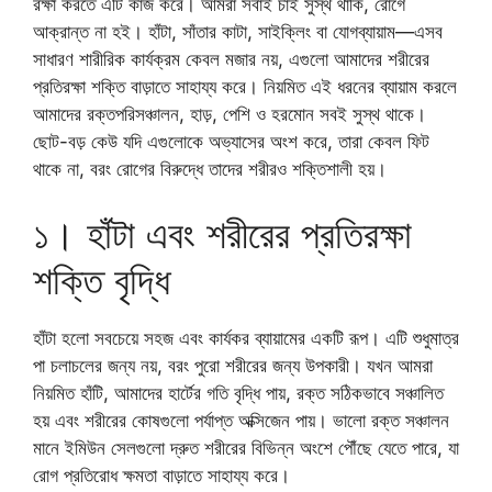
রক্ষা করতে এটি কাজ করে। আমরা সবাই চাই সুস্থ থাকি, রোগে
আক্রান্ত না হই। হাঁটা, সাঁতার কাটা, সাইক্লিং বা যোগব্যায়াম—এসব
সাধারণ শারীরিক কার্যক্রম কেবল মজার নয়, এগুলো আমাদের শরীরের
প্রতিরক্ষা শক্তি বাড়াতে সাহায্য করে। নিয়মিত এই ধরনের ব্যায়াম করলে
আমাদের রক্তপরিসঞ্চালন, হাড়, পেশি ও হরমোন সবই সুস্থ থাকে।
ছোট-বড় কেউ যদি এগুলোকে অভ্যাসের অংশ করে, তারা কেবল ফিট
থাকে না, বরং রোগের বিরুদ্ধে তাদের শরীরও শক্তিশালী হয়।
১। হাঁটা এবং শরীরের প্রতিরক্ষা
শক্তি বৃদ্ধি
হাঁটা হলো সবচেয়ে সহজ এবং কার্যকর ব্যায়ামের একটি রূপ। এটি শুধুমাত্র
পা চলাচলের জন্য নয়, বরং পুরো শরীরের জন্য উপকারী। যখন আমরা
নিয়মিত হাঁটি, আমাদের হার্টের গতি বৃদ্ধি পায়, রক্ত সঠিকভাবে সঞ্চালিত
হয় এবং শরীরের কোষগুলো পর্যাপ্ত অক্সিজেন পায়। ভালো রক্ত সঞ্চালন
মানে ইমিউন সেলগুলো দ্রুত শরীরের বিভিন্ন অংশে পৌঁছে যেতে পারে, যা
রোগ প্রতিরোধ ক্ষমতা বাড়াতে সাহায্য করে।