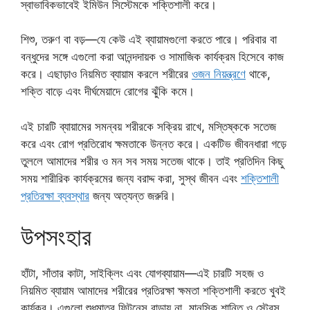
স্বাভাবিকভাবেই ইমিউন সিস্টেমকে শক্তিশালী করে।
শিশু, তরুণ বা বড়—যে কেউ এই ব্যায়ামগুলো করতে পারে। পরিবার বা
বন্ধুদের সঙ্গে এগুলো করা আনন্দদায়ক ও সামাজিক কার্যক্রম হিসেবে কাজ
করে। এছাড়াও নিয়মিত ব্যায়াম করলে শরীরের
ওজন নিয়ন্ত্রণে
থাকে,
শক্তি বাড়ে এবং দীর্ঘমেয়াদে রোগের ঝুঁকি কমে।
এই চারটি ব্যায়ামের সমন্বয় শরীরকে সক্রিয় রাখে, মস্তিষ্ককে সতেজ
করে এবং রোগ প্রতিরোধ ক্ষমতাকে উন্নত করে। একটিভ জীবনধারা গড়ে
তুললে আমাদের শরীর ও মন সব সময় সতেজ থাকে। তাই প্রতিদিন কিছু
সময় শারীরিক কার্যক্রমের জন্য বরাদ্দ করা, সুস্থ জীবন এবং
শক্তিশালী
প্রতিরক্ষা ব্যবস্থার
জন্য অত্যন্ত জরুরি।
উপসংহার
হাঁটা, সাঁতার কাটা, সাইক্লিং এবং যোগব্যায়াম—এই চারটি সহজ ও
নিয়মিত ব্যায়াম আমাদের শরীরের প্রতিরক্ষা ক্ষমতা শক্তিশালী করতে খুবই
কার্যকর। এগুলো শুধুমাত্র ফিটনেস বাড়ায় না, মানসিক শান্তি ও স্ট্রেস