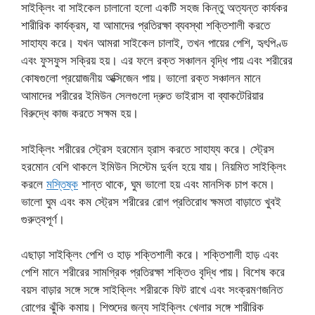
সাইক্লিং বা সাইকেল চালানো হলো একটি সহজ কিন্তু অত্যন্ত কার্যকর
শারীরিক কার্যক্রম, যা আমাদের প্রতিরক্ষা ব্যবস্থা শক্তিশালী করতে
সাহায্য করে। যখন আমরা সাইকেল চালাই, তখন পায়ের পেশি, হৃৎপিণ্ড
এবং ফুসফুস সক্রিয় হয়। এর ফলে রক্ত সঞ্চালন বৃদ্ধি পায় এবং শরীরের
কোষগুলো প্রয়োজনীয় অক্সিজেন পায়। ভালো রক্ত সঞ্চালন মানে
আমাদের শরীরের ইমিউন সেলগুলো দ্রুত ভাইরাস বা ব্যাকটেরিয়ার
বিরুদ্ধে কাজ করতে সক্ষম হয়।
সাইক্লিং শরীরের স্ট্রেস হরমোন হ্রাস করতে সাহায্য করে। স্ট্রেস
হরমোন বেশি থাকলে ইমিউন সিস্টেম দুর্বল হয়ে যায়। নিয়মিত সাইক্লিং
করলে
মস্তিষ্ক
শান্ত থাকে, ঘুম ভালো হয় এবং মানসিক চাপ কমে।
ভালো ঘুম এবং কম স্ট্রেস শরীরের রোগ প্রতিরোধ ক্ষমতা বাড়াতে খুবই
গুরুত্বপূর্ণ।
এছাড়া সাইক্লিং পেশি ও হাড় শক্তিশালী করে। শক্তিশালী হাড় এবং
পেশি মানে শরীরের সামগ্রিক প্রতিরক্ষা শক্তিও বৃদ্ধি পায়। বিশেষ করে
বয়স বাড়ার সঙ্গে সঙ্গে সাইক্লিং শরীরকে ফিট রাখে এবং সংক্রমণজনিত
রোগের ঝুঁকি কমায়। শিশুদের জন্য সাইক্লিং খেলার সঙ্গে শারীরিক