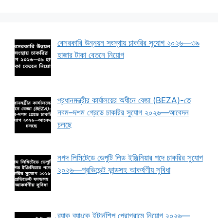
বেসরকারি উন্নয়ন সংস্থায় চাকরির সুযোগ ২০২৬—৩৯
হাজার টাকা বেতনে নিয়োগ
প্রধানমন্ত্রীর কার্যালয়ের অধীনে বেজা (BEZA)-তে
নবম–দশম গ্রেডে চাকরির সুযোগ ২০২৬—আবেদন
চলছে
নগদ লিমিটেডে ডেপুটি লিড ইঞ্জিনিয়ার পদে চাকরির সুযোগ
২০২৬—প্রভিডেন্ট ফান্ডসহ আকর্ষণীয় সুবিধা
ব্র্যাক ব্যাংকে ইন্টার্নশিপ প্রোগ্রামে নিয়োগ ২০২৬—