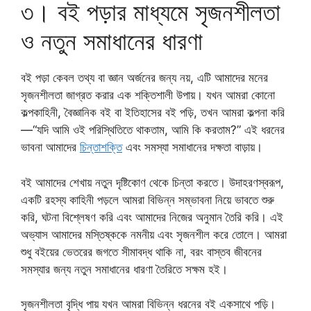
৩। বই পড়ার মাধ্যমে সৃজনশীলতা
ও নতুন সমাধানের ধারণা
বই পড়া কেবল তথ্য বা জ্ঞান অর্জনের জন্য নয়, এটি আমাদের মনের
সৃজনশীলতা জাগ্রত করার এক শক্তিশালী উপায়। যখন আমরা কোনো
কল্পকাহিনী, বৈজ্ঞানিক বই বা ইতিহাসের বই পড়ি, তখন আমরা কল্পনা করি
—“যদি আমি ওই পরিস্থিতিতে থাকতাম, আমি কি করতাম?” এই ধরনের
ভাবনা আমাদের
চিন্তাশক্তি
এবং সমস্যা সমাধানের দক্ষতা বাড়ায়।
বই আমাদের শেখায় নতুন দৃষ্টিকোণ থেকে চিন্তা করতে। উদাহরণস্বরূপ,
একটি রহস্য কাহিনী পড়লে আমরা বিভিন্ন সম্ভাবনা নিয়ে ভাবতে শুরু
করি, ঘটনা বিশ্লেষণ করি এবং আমাদের নিজের অনুমান তৈরি করি। এই
অভ্যাস আমাদের মস্তিষ্ককে নমনীয় এবং সৃজনশীল করে তোলে। আমরা
শুধু বইয়ের ভেতরের জগতে সীমাবদ্ধ থাকি না, বরং বাস্তব জীবনের
সমস্যার জন্য নতুন সমাধানের ধারণা তৈরিতে সক্ষম হই।
সৃজনশীলতা বৃদ্ধি পায় যখন আমরা বিভিন্ন ধরনের বই একসাথে পড়ি।