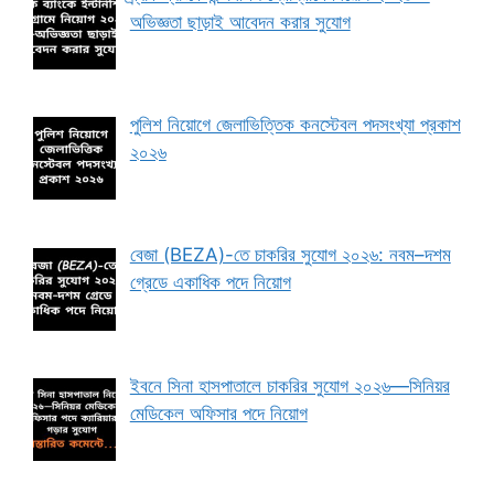
অভিজ্ঞতা ছাড়াই আবেদন করার সুযোগ
পুলিশ নিয়োগে জেলাভিত্তিক কনস্টেবল পদসংখ্যা প্রকাশ
২০২৬
বেজা (BEZA)-তে চাকরির সুযোগ ২০২৬: নবম–দশম
গ্রেডে একাধিক পদে নিয়োগ
ইবনে সিনা হাসপাতালে চাকরির সুযোগ ২০২৬—সিনিয়র
মেডিকেল অফিসার পদে নিয়োগ