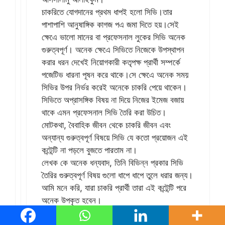
চাকরিতে যোগদানের প্রথম ধাপই হলো সিভি।তার
পাশাপাশি আনুষাঙ্গিক কাগজ পএ জমা দিতে হয়।সেই
ক্ষেএে ভালো মানের বা প্রফেসনাল লুকের সিভি অনেক
গুরুত্বপূর্ণ। অনেক ক্ষেএে সিভিতে নিজেকে উপস্থাপন
করার ধরন দেখেই নিয়োগকারী কতৃপক্ষ প্রার্থী সম্পর্কে
পজেটিভ ধারনা পূষন করে থাকে।সে ক্ষেএে অনেক সময়
সিভির উপর নির্ভর করেই অনেকে চাকরি পেয়ে থাকেন।
সিভিতে অপ্রাসঙ্গিক বিষয় না দিয়ে নিজের ইমেজ বজায়
থাকে এমন প্রফেসনাল সিভি তৈরি করা উচিত।
মোটকথা, বৈবাহিক জীবন থেকে চাকরি জীবন এবং
অন্যান্য গুরুত্বপূর্ণ বিষয়ে সিভি যে কতো প্রয়োজন এই
কন্টেন্টি না পড়লে বুজতে পারতাম না।
লেখক কে অনেক ধন্যবাদ, তিনি বিভিন্ন প্রকার সিভি
তৈরির গুরুত্বপূর্ণ বিষয় গুলো ধাপে ধাপে তুলে ধরার জন্য।
আমি মনে করি, যারা চাকরি প্রার্থী তারা এই কন্টেন্টি পরে
অনেক উপকৃত হবেন।