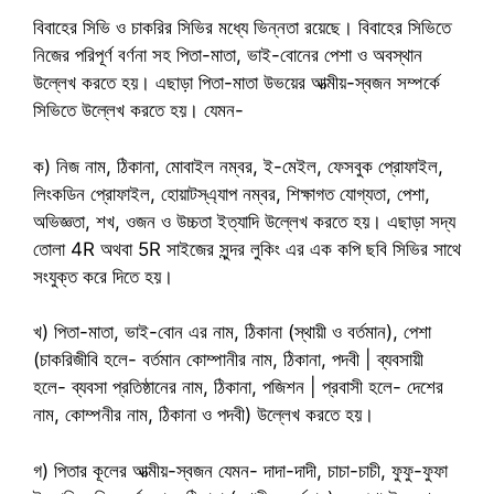
বিবাহের সিভি ও চাকরির সিভির মধ্যে ভিন্নতা রয়েছে। বিবাহের সিভিতে
নিজের পরিপূর্ণ বর্ণনা সহ পিতা-মাতা, ভাই-বোনের পেশা ও অবস্থান
উল্লেখ করতে হয়। এছাড়া পিতা-মাতা উভয়ের আত্মীয়-স্বজন সম্পর্কে
সিভিতে উল্লেখ করতে হয়। যেমন-
ক) নিজ নাম, ঠিকানা, মোবাইল নম্বর, ই-মেইল, ফেসবুক প্রোফাইল,
লিংকডিন প্রোফাইল, হোয়াটস্এ্যাপ নম্বর, শিক্ষাগত যোগ্যতা, পেশা,
অভিজ্ঞতা, শখ, ওজন ও উচ্চতা ইত্যাদি উল্লেখ করতে হয়। এছাড়া সদ্য
তোলা 4R অথবা 5R সাইজের সুন্দর লুকিং এর এক কপি ছবি সিভির সাথে
সংযুক্ত করে দিতে হয়।
খ) পিতা-মাতা, ভাই-বোন এর নাম, ঠিকানা (স্থায়ী ও বর্তমান), পেশা
(চাকরিজীবি হলে- বর্তমান কোম্পানীর নাম, ঠিকানা, পদবী | ব্যবসায়ী
হলে- ব্যবসা প্রতিষ্ঠানের নাম, ঠিকানা, পজিশন | প্রবাসী হলে- দেশের
নাম, কোম্পনীর নাম, ঠিকানা ও পদবী) উল্লেখ করতে হয়।
গ) পিতার কূলের আত্মীয়-স্বজন যেমন- দাদা-দাদী, চাচা-চাচী, ফুফু-ফুফা