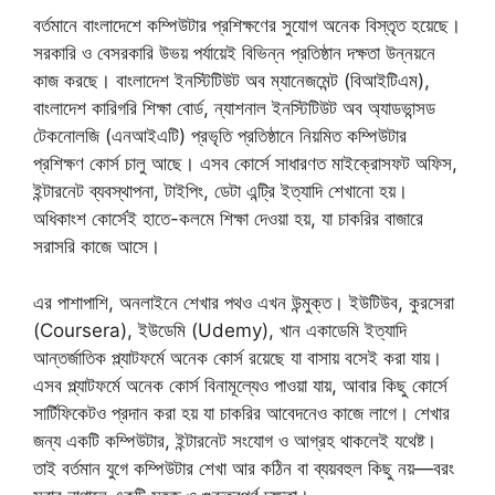
বর্তমানে বাংলাদেশে কম্পিউটার প্রশিক্ষণের সুযোগ অনেক বিস্তৃত হয়েছে।
সরকারি ও বেসরকারি উভয় পর্যায়েই বিভিন্ন প্রতিষ্ঠান দক্ষতা উন্নয়নে
কাজ করছে। বাংলাদেশ ইনস্টিটিউট অব ম্যানেজমেন্ট (বিআইটিএম),
বাংলাদেশ কারিগরি শিক্ষা বোর্ড, ন্যাশনাল ইনস্টিটিউট অব অ্যাডভান্সড
টেকনোলজি (এনআইএটি) প্রভৃতি প্রতিষ্ঠানে নিয়মিত কম্পিউটার
প্রশিক্ষণ কোর্স চালু আছে। এসব কোর্সে সাধারণত মাইক্রোসফট অফিস,
ইন্টারনেট ব্যবস্থাপনা, টাইপিং, ডেটা এন্ট্রি ইত্যাদি শেখানো হয়।
অধিকাংশ কোর্সেই হাতে-কলমে শিক্ষা দেওয়া হয়, যা চাকরির বাজারে
সরাসরি কাজে আসে।
এর পাশাপাশি, অনলাইনে শেখার পথও এখন উন্মুক্ত। ইউটিউব, কুরসেরা
(Coursera), ইউডেমি (Udemy), খান একাডেমি ইত্যাদি
আন্তর্জাতিক প্ল্যাটফর্মে অনেক কোর্স রয়েছে যা বাসায় বসেই করা যায়।
এসব প্ল্যাটফর্মে অনেক কোর্স বিনামূল্যেও পাওয়া যায়, আবার কিছু কোর্সে
সার্টিফিকেটও প্রদান করা হয় যা চাকরির আবেদনেও কাজে লাগে। শেখার
জন্য একটি কম্পিউটার, ইন্টারনেট সংযোগ ও আগ্রহ থাকলেই যথেষ্ট।
তাই বর্তমান যুগে কম্পিউটার শেখা আর কঠিন বা ব্যয়বহুল কিছু নয়—বরং