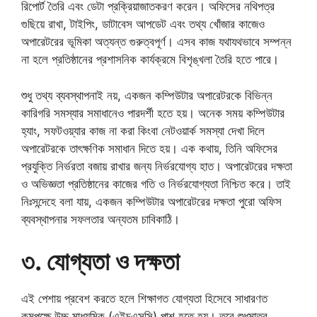
রিপোর্ট তৈরি এবং ডেটা প্রক্রিয়াজাতকরণ করেন। অফিসের নথিপত্র
গুছিয়ে রাখা, টাইপিং, ডাটাবেস আপডেট এবং তথ্য খোঁজার কাজেও
অপারেটরের ভূমিকা অত্যন্ত গুরুত্বপূর্ণ। এসব কাজ যথাযথভাবে সম্পন্ন
না হলে প্রতিষ্ঠানের প্রশাসনিক কার্যক্রমে বিশৃঙ্খলা তৈরি হতে পারে।
শুধু তথ্য ব্যবস্থাপনাই নয়, একজন কম্পিউটার অপারেটরকে বিভিন্ন
কারিগরি সমস্যার সমাধানেও পারদর্শী হতে হয়। অনেক সময় কম্পিউটার
হ্যাং, সফটওয়্যার কাজ না করা কিংবা নেটওয়ার্ক সমস্যা দেখা দিলে
অপারেটরকে তাৎক্ষণিক সমাধান দিতে হয়। এক কথায়, তিনি অফিসের
প্রযুক্তি নির্ভরতা বজায় রাখার জন্য নির্ভরযোগ্য হাত। অপারেটরের দক্ষতা
ও অভিজ্ঞতা প্রতিষ্ঠানের কাজের গতি ও নির্ভরযোগ্যতা নিশ্চিত করে। তাই
নিঃসন্দেহে বলা যায়, একজন কম্পিউটার অপারেটরের দক্ষতা পুরো অফিস
ব্যবস্থাপনার সফলতার অন্যতম চাবিকাঠি।
৩. যোগ্যতা ও দক্ষতা
এই পেশায় প্রবেশ করতে হলে শিক্ষাগত যোগ্যতা হিসেবে সাধারণত
কমপক্ষে উচ্চ মাধ্যমিক (এইচএসসি) পাশ হতে হয়। তবে শুধুমাত্র