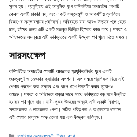
সুগম হয়। প্রযুক্তির এই আধুনিক যুগে কম্পিউটার অপারেটর পেশাটি
কেবল একটি চাকরি নয়, বরং একটি বাস্তবমুখী ও আকর্ষণীয় ক্যারিয়ার
বিকাশের সম্ভাবনাময় প্ল্যাটফর্ম। ভবিষ্যতে যারা আরও উচ্চতর পদে যেতে
চান, তাঁদের জন্য এটি একটি মজবুত ভিত্তি হিসেবে কাজ করে। দক্ষতা ও
অভিজ্ঞতার সমন্বয়ে এটি ভবিষ্যতের একটি উজ্জ্বল পথ খুলে দিতে সক্ষম।
সারসংক্ষেপ
কম্পিউটার অপারেটর পেশাটি আজকের প্রযুক্তিনির্ভর যুগে একটি
গুরুত্বপূর্ণ ও চমৎকার ক্যারিয়ার অপশন। অল্প সময়ে প্রশিক্ষণ নিয়ে এই
পেশায় প্রবেশ করা সম্ভব এবং ধাপে ধাপে উন্নতি করার সুযোগও
রয়েছে। দক্ষতা ও অভিজ্ঞতা বাড়ার সাথে সাথে ভবিষ্যতে বড় পদে উন্নীত
হওয়ার পথ খুলে যায়। নারী-পুরুষ উভয়ের জন্যই এটি একটি নিরাপদ,
সম্মানজনক ও লাভজনক পেশা। সঠিক পরিকল্পনা ও অধ্যবসায় থাকলে
এই পেশার মাধ্যমে গড়ে তোলা যায় এক উজ্জ্বল ভবিষ্যৎ।
Categories
ক্যারিয়ার ডেভেলপমেন্ট
,
টিপস
,
ব্লগ