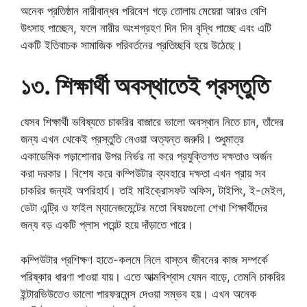
অনেক প্রতিষ্ঠান নারীবান্ধব পরিবেশ গড়ে তোলায় মেয়েরা আরও বেশি
উৎসাহ পাচ্ছেন, ফলে নারীর অংশগ্রহণ দিন দিন বৃদ্ধি পাচ্ছে এবং এটি
একটি ইতিবাচক সামাজিক পরিবর্তনের প্রতিচ্ছবি হয়ে উঠেছে।
১৩. শিক্ষার্থী অবস্থাতেই প্রস্তুতি
যেসব শিক্ষার্থী ভবিষ্যতে চাকরির বাজারে ভালো অবস্থান নিতে চান, তাঁদের
জন্য এখন থেকেই প্রস্তুতি নেওয়া অত্যন্ত জরুরি। শুধুমাত্র
একাডেমিক পড়াশোনার উপর নির্ভর না করে প্রযুক্তিগত দক্ষতাও অর্জন
করা দরকার। বিশেষ করে কম্পিউটার ব্যবহারে দক্ষতা এখন প্রায় সব
চাকরির জন্যই অপরিহার্য। তাই মাইক্রোসফট অফিস, টাইপিং, ই-মেইল,
ডেটা এন্ট্রি ও ফাইল ম্যানেজমেন্টের মতো বিষয়গুলো শেখা শিক্ষার্থীদের
জন্য বড় একটি প্লাস পয়েন্ট হয়ে দাঁড়াতে পারে।
কম্পিউটার প্রশিক্ষণ হাতে-কলমে নিলে বাস্তব জীবনের কাজ সম্পর্কে
পরিষ্কার ধারণা পাওয়া যায়। এতে আত্মবিশ্বাস যেমন বাড়ে, তেমনি চাকরির
ইন্টারভিউতেও ভালো পারফরমেন্স দেওয়া সম্ভব হয়। এখন অনেক