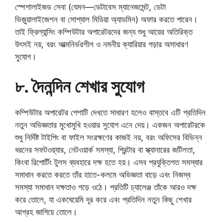
স্পেশালাইজড সেবা (যেমন—ডেটাবেস ম্যানেজমেন্ট, ডেটা
ভিজ়ুয়ালাইজেশন বা সোশ্যাল মিডিয়া অ্যাডমিন) অফার করতে পারেন।
তাই ফ্রিল্যান্সিং কম্পিউটার অপারেটরদের জন্য শুধু আয়ের অতিরিক্ত
উৎসই নয়, বরং আত্মনির্ভরশীল ও নমনীয় ক্যারিয়ার গড়ার অসাধারণ
সুযোগ।
৮. দৈনন্দিন শেখার সুযোগ
কম্পিউটার অপারেটর পেশাটি দেখতে সাধারণ হলেও বাস্তবে এটি প্রতিদিন
নতুন অভিজ্ঞতার মুখোমুখি হওয়ার সুযোগ এনে দেয়। একজন অপারেটরকে
শুধু নির্দিষ্ট টাইপিং বা ফাইল সংরক্ষণের কাজই নয়, বরং অফিসের বিভিন্ন
ধরনের সফটওয়্যার, নেটওয়ার্ক সমস্যা, প্রিন্টার বা স্ক্যানারের জটিলতা,
কিংবা রিপোর্টিং টুলস ব্যবহারে দক্ষ হতে হয়। এসব প্রযুক্তিগত সমস্যার
সমাধান করতে করতে তাঁর হাতে-কলমে অভিজ্ঞতা বাড়ে এবং নিজস্ব
সমস্যা সমাধান দক্ষতাও গড়ে ওঠে। প্রতিটি চ্যালেঞ্জ তাঁকে আরও দক্ষ
করে তোলে, যা একঘেয়েমি দূর করে এবং প্রতিদিন নতুন কিছু শেখার
আগ্রহ জাগিয়ে তোলে।