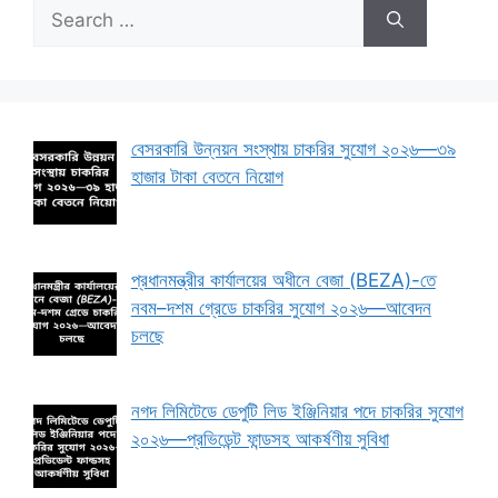
Search
for:
বেসরকারি উন্নয়ন সংস্থায় চাকরির সুযোগ ২০২৬—৩৯
হাজার টাকা বেতনে নিয়োগ
প্রধানমন্ত্রীর কার্যালয়ের অধীনে বেজা (BEZA)-তে
নবম–দশম গ্রেডে চাকরির সুযোগ ২০২৬—আবেদন
চলছে
নগদ লিমিটেডে ডেপুটি লিড ইঞ্জিনিয়ার পদে চাকরির সুযোগ
২০২৬—প্রভিডেন্ট ফান্ডসহ আকর্ষণীয় সুবিধা