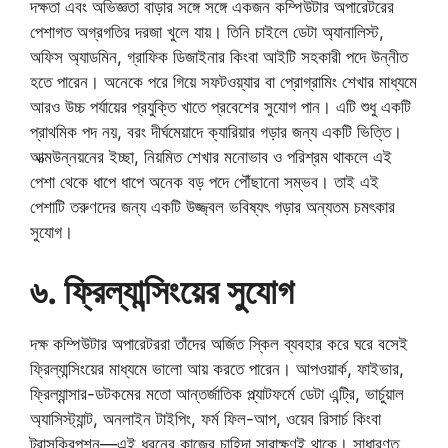
দক্ষতা এবং অভিজ্ঞতা বাড়ার সঙ্গে সঙ্গে একজন কম্পিউটার অপারেটরের
পেশাগত অগ্রগতির দরজা খুলে যায়। তিনি চাইলে ডেটা অ্যানালিস্ট,
অফিস অ্যাডমিন, গ্রাফিক ডিজাইনার কিংবা আইটি সহকারী পদে উন্নীত
হতে পারেন। অনেকে পরে গিয়ে সফটওয়্যার বা প্রোগ্রামিং শেখার মাধ্যমে
আরও উচ্চ পর্যায়ের প্রযুক্তি খাতে প্রবেশের সুযোগ পান। এটি শুধু একটি
প্রাথমিক পদ নয়, বরং দীর্ঘমেয়াদে ক্যারিয়ার গড়ার জন্য একটি ভিত্তি।
আত্মউন্নয়নের ইচ্ছা, নিয়মিত শেখার মনোভাব ও পরিশ্রম থাকলে এই
পেশা থেকে ধাপে ধাপে অনেক বড় পদে পৌঁছানো সম্ভব। তাই এই
পেশাটি তরুণদের জন্য একটি উজ্জ্বল ভবিষ্যৎ গড়ার অন্যতম চমৎকার
সুযোগ।
৬. ফ্রিল্যান্সিংয়ের সুযোগ
দক্ষ কম্পিউটার অপারেটররা তাঁদের অর্জিত স্কিল ব্যবহার করে ঘরে বসেই
ফ্রিল্যান্সিংয়ের মাধ্যমে ভালো আয় করতে পারেন। আপওয়ার্ক, ফাইভার,
ফ্রিল্যান্সার-ডটকমের মতো আন্তর্জাতিক প্ল্যাটফর্মে ডেটা এন্ট্রি, ভার্চুয়াল
অ্যাসিস্ট্যান্ট, অনলাইন টাইপিং, ফর্ম ফিল-আপ, ওয়েব রিসার্চ কিংবা
ট্রান্সক্রিপশন—এই ধরনের কাজের চাহিদা সারাক্ষণই থাকে। সাধারণত