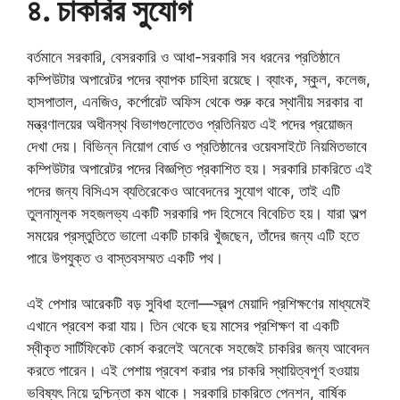
৪. চাকরির সুযোগ
বর্তমানে সরকারি, বেসরকারি ও আধা-সরকারি সব ধরনের প্রতিষ্ঠানে
কম্পিউটার অপারেটর পদের ব্যাপক চাহিদা রয়েছে। ব্যাংক, স্কুল, কলেজ,
হাসপাতাল, এনজিও, কর্পোরেট অফিস থেকে শুরু করে স্থানীয় সরকার বা
মন্ত্রণালয়ের অধীনস্থ বিভাগগুলোতেও প্রতিনিয়ত এই পদের প্রয়োজন
দেখা দেয়। বিভিন্ন নিয়োগ বোর্ড ও প্রতিষ্ঠানের ওয়েবসাইটে নিয়মিতভাবে
কম্পিউটার অপারেটর পদের বিজ্ঞপ্তি প্রকাশিত হয়। সরকারি চাকরিতে এই
পদের জন্য বিসিএস ব্যতিরেকেও আবেদনের সুযোগ থাকে, তাই এটি
তুলনামূলক সহজলভ্য একটি সরকারি পদ হিসেবে বিবেচিত হয়। যারা অল্প
সময়ের প্রস্তুতিতে ভালো একটি চাকরি খুঁজছেন, তাঁদের জন্য এটি হতে
পারে উপযুক্ত ও বাস্তবসম্মত একটি পথ।
এই পেশার আরেকটি বড় সুবিধা হলো—স্বল্প মেয়াদি প্রশিক্ষণের মাধ্যমেই
এখানে প্রবেশ করা যায়। তিন থেকে ছয় মাসের প্রশিক্ষণ বা একটি
স্বীকৃত সার্টিফিকেট কোর্স করলেই অনেকে সহজেই চাকরির জন্য আবেদন
করতে পারেন। এই পেশায় প্রবেশ করার পর চাকরি স্থায়িত্বপূর্ণ হওয়ায়
ভবিষ্যৎ নিয়ে দুশ্চিন্তা কম থাকে। সরকারি চাকরিতে পেনশন, বার্ষিক