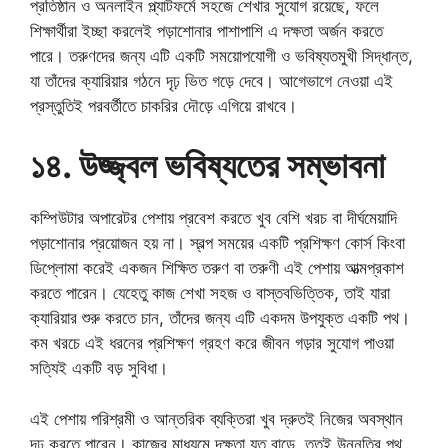
প্রতিষ্ঠান ও অনলাইন প্ল্যাটফর্মে সহজে শেখার সুযোগ রয়েছে, ফলে
শিক্ষার্থীরা ইচ্ছা করলেই পড়াশোনার পাশাপাশি এ দক্ষতা অর্জন করতে
পারে। তরুণদের জন্য এটি একটি সময়োপযোগী ও ভবিষ্যতমুখী সিদ্ধান্ত,
যা তাঁদের ক্যারিয়ার গঠনে দৃঢ় ভিত গড়ে দেবে। আগেভাগে নেওয়া এই
প্রস্তুতিই পরবর্তীতে চাকরির দৌড়ে এগিয়ে রাখবে।
১৪. উজ্জ্বল ভবিষ্যতের সম্ভাবনা
কম্পিউটার অপারেটর পেশায় প্রবেশ করতে খুব বেশি খরচ বা দীর্ঘমেয়াদি
পড়াশোনার প্রয়োজন হয় না। স্বল্প সময়ের একটি প্রশিক্ষণ কোর্স কিংবা
ডিপ্লোমা করেই একজন শিক্ষিত তরুণ বা তরুণী এই পেশায় আত্মপ্রকাশ
করতে পারেন। যেহেতু কাজ শেখা সহজ ও বাস্তবভিত্তিক, তাই যারা
ক্যারিয়ার শুরু করতে চান, তাঁদের জন্য এটি একদম উপযুক্ত একটি পথ।
কম খরচে এই ধরনের প্রশিক্ষণ গ্রহণ করে জীবন গড়ার সুযোগ পাওয়া
সত্যিই একটি বড় সুবিধা।
এই পেশায় পরিশ্রমী ও আন্তরিক ব্যক্তিরা খুব দ্রুতই নিজের অবস্থান
দৃঢ় করতে পারেন। কাজের মাধ্যমে দক্ষতা যত বাড়ে, ততই উন্নতির পথ