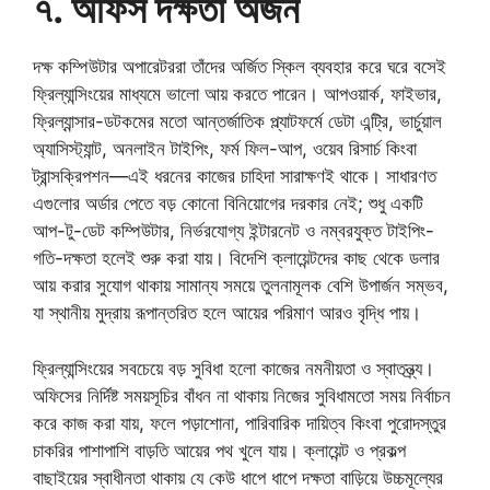
৭. অফিস দক্ষতা অর্জন
দক্ষ কম্পিউটার অপারেটররা তাঁদের অর্জিত স্কিল ব্যবহার করে ঘরে বসেই
ফ্রিল্যান্সিংয়ের মাধ্যমে ভালো আয় করতে পারেন। আপওয়ার্ক, ফাইভার,
ফ্রিল্যান্সার-ডটকমের মতো আন্তর্জাতিক প্ল্যাটফর্মে ডেটা এন্ট্রি, ভার্চুয়াল
অ্যাসিস্ট্যান্ট, অনলাইন টাইপিং, ফর্ম ফিল-আপ, ওয়েব রিসার্চ কিংবা
ট্রান্সক্রিপশন—এই ধরনের কাজের চাহিদা সারাক্ষণই থাকে। সাধারণত
এগুলোর অর্ডার পেতে বড় কোনো বিনিয়োগের দরকার নেই; শুধু একটি
আপ-টু-ডেট কম্পিউটার, নির্ভরযোগ্য ইন্টারনেট ও নম্বরযুক্ত টাইপিং-
গতি-দক্ষতা হলেই শুরু করা যায়। বিদেশি ক্লায়েন্টদের কাছ থেকে ডলার
আয় করার সুযোগ থাকায় সামান্য সময়ে তুলনামূলক বেশি উপার্জন সম্ভব,
যা স্থানীয় মুদ্রায় রূপান্তরিত হলে আয়ের পরিমাণ আরও বৃদ্ধি পায়।
ফ্রিল্যান্সিংয়ের সবচেয়ে বড় সুবিধা হলো কাজের নমনীয়তা ও স্বাতন্ত্র্য।
অফিসের নির্দিষ্ট সময়সূচির বাঁধন না থাকায় নিজের সুবিধামতো সময় নির্বাচন
করে কাজ করা যায়, ফলে পড়াশোনা, পারিবারিক দায়িত্ব কিংবা পুরোদস্তুর
চাকরির পাশাপাশি বাড়তি আয়ের পথ খুলে যায়। ক্লায়েন্ট ও প্রকল্প
বাছাইয়ের স্বাধীনতা থাকায় যে কেউ ধাপে ধাপে দক্ষতা বাড়িয়ে উচ্চমূল্যের