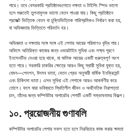
পারে। তবে বেসরকারি প্রতিষ্ঠানগুলোতে দক্ষতা ও টাইপিং স্পিড ভালো
হলে শুরুতেই তুলনামূলক ভালো বেতন পাওয়া যায়। কিছু প্রতিষ্ঠানে
প্রজেক্ট ভিত্তিক বেতন বা চুক্তিভিত্তিক পারিশ্রমিকও নির্ধারণ করা হয়,
যা অভিজ্ঞতার ভিত্তিতে পরিবর্তন হয়।
অভিজ্ঞতা ও দক্ষতার সঙ্গে সঙ্গে এই পেশায় আয়ের পরিমাণও বৃদ্ধি পায়।
অফিসে অতিরিক্ত কাজের জন্য ওভারটাইম সুবিধা এবং লক্ষ্য পূরণে
ইনসেনটিভ দেওয়া হয়ে থাকে, যা মাসিক আয়ের একটি গুরুত্বপূর্ণ অংশ
হতে পারে। সরকারি চাকরির ক্ষেত্রে আরও কিছু স্থায়ী সুবিধা যুক্ত হয়,
যেমন—পেনশন, উৎসব ভাতা, বেতন গ্রেড অনুযায়ী বার্ষিক ইনক্রিমেন্ট
এবং চিকিৎসা ভাতা। এসব সুবিধা এই পেশাকে আরও আকর্ষণীয় করে
তোলে। ফলে যারা ভবিষ্যতে স্থিতিশীল জীবন ও অর্থনৈতিক নিরাপত্তা
চান, তাঁদের জন্য কম্পিউটার অপারেটর পেশাটি একটি সম্ভাবনাময় বিকল্প।
১০. প্রয়োজনীয় গুণাবলি
কম্পিউটার অপারেটর পেশায় সফল হতে হলে নিরবিচারে কাজ করার ক্ষমতা