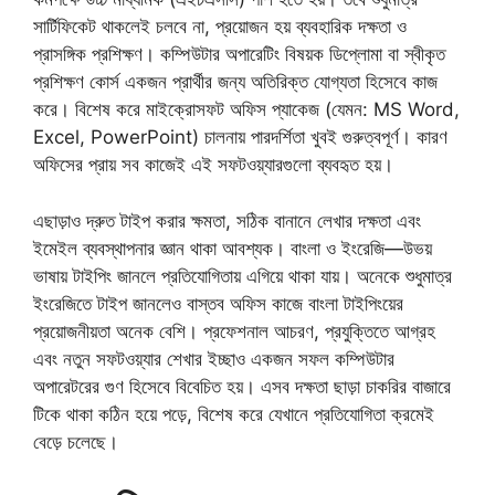
সার্টিফিকেট থাকলেই চলবে না, প্রয়োজন হয় ব্যবহারিক দক্ষতা ও
প্রাসঙ্গিক প্রশিক্ষণ। কম্পিউটার অপারেটিং বিষয়ক ডিপ্লোমা বা স্বীকৃত
প্রশিক্ষণ কোর্স একজন প্রার্থীর জন্য অতিরিক্ত যোগ্যতা হিসেবে কাজ
করে। বিশেষ করে মাইক্রোসফট অফিস প্যাকেজ (যেমন: MS Word,
Excel, PowerPoint) চালনায় পারদর্শিতা খুবই গুরুত্বপূর্ণ। কারণ
অফিসের প্রায় সব কাজেই এই সফটওয়্যারগুলো ব্যবহৃত হয়।
এছাড়াও দ্রুত টাইপ করার ক্ষমতা, সঠিক বানানে লেখার দক্ষতা এবং
ইমেইল ব্যবস্থাপনার জ্ঞান থাকা আবশ্যক। বাংলা ও ইংরেজি—উভয়
ভাষায় টাইপিং জানলে প্রতিযোগিতায় এগিয়ে থাকা যায়। অনেকে শুধুমাত্র
ইংরেজিতে টাইপ জানলেও বাস্তব অফিস কাজে বাংলা টাইপিংয়ের
প্রয়োজনীয়তা অনেক বেশি। প্রফেশনাল আচরণ, প্রযুক্তিতে আগ্রহ
এবং নতুন সফটওয়্যার শেখার ইচ্ছাও একজন সফল কম্পিউটার
অপারেটরের গুণ হিসেবে বিবেচিত হয়। এসব দক্ষতা ছাড়া চাকরির বাজারে
টিকে থাকা কঠিন হয়ে পড়ে, বিশেষ করে যেখানে প্রতিযোগিতা ক্রমেই
বেড়ে চলেছে।