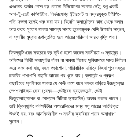
এগুলোর অর্ডার পেতে বড় কোনো বিনিয়োগের দরকার নেই; শুধু একটি
আপ-টু-ডেট কম্পিউটার, নির্ভরযোগ্য ইন্টারনেট ও নম্বরযুক্ত টাইপিং-
গতি-দক্ষতা হলেই শুরু করা যায়। বিদেশি ক্লায়েন্টদের কাছ থেকে ডলার
আয় করার সুযোগ থাকায় সামান্য সময়ে তুলনামূলক বেশি উপার্জন সম্ভব,
যা স্থানীয় মুদ্রায় রূপান্তরিত হলে আয়ের পরিমাণ আরও বৃদ্ধি পায়।
ফ্রিল্যান্সিংয়ের সবচেয়ে বড় সুবিধা হলো কাজের নমনীয়তা ও স্বাতন্ত্র্য।
অফিসের নির্দিষ্ট সময়সূচির বাঁধন না থাকায় নিজের সুবিধামতো সময় নির্বাচন
করে কাজ করা যায়, ফলে পড়াশোনা, পারিবারিক দায়িত্ব কিংবা পুরোদস্তুর
চাকরির পাশাপাশি বাড়তি আয়ের পথ খুলে যায়। ক্লায়েন্ট ও প্রকল্প
বাছাইয়ের স্বাধীনতা থাকায় যে কেউ ধাপে ধাপে দক্ষতা বাড়িয়ে উচ্চমূল্যের
স্পেশালাইজড সেবা (যেমন—ডেটাবেস ম্যানেজমেন্ট, ডেটা
ভিজ়ুয়ালাইজেশন বা সোশ্যাল মিডিয়া অ্যাডমিন) অফার করতে পারেন।
তাই ফ্রিল্যান্সিং কম্পিউটার অপারেটরদের জন্য শুধু আয়ের অতিরিক্ত
উৎসই নয়, বরং আত্মনির্ভরশীল ও নমনীয় ক্যারিয়ার গড়ার অসাধারণ
সুযোগ।