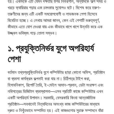
হয়। একদিকে এটি যেমন দক্ষতার উপর নির্ভরশীল, অন্যদিকে অল্প সময় ও
খরচে ক্যারিয়ার গড়ার এক চমৎকার সুযোগও বটে। বিশেষ করে তরুণ-
তরুণীদের জন্য এটি একটি সময়োপযোগী ও লাভজনক পেশা হিসেবে
বিবেচিত হচ্ছে। এ লেখায় আমরা জানব, কেন এই পেশাটি গুরুত্বপূর্ণ,
কীভাবে এতে যোগ দেওয়া যায় এবং কীভাবে ধাপে ধাপে উন্নতি করে এক
উজ্জ্বল ভবিষ্যৎ গড়ে তোলা সম্ভব।
১. প্রযুক্তিনির্ভর যুগে অপরিহার্য
পেশা
বর্তমান তথ্যপ্রযুক্তিনির্ভর যুগে কম্পিউটার ছাড়া কোনো অফিস, প্রতিষ্ঠান
বা ব্যবসা কার্যক্রম কল্পনাই করা যায় না। চিঠিপত্র টাইপ করা,
হিসাবনিকাশ, রিপোর্ট তৈরি, ই-মেইল আদান-প্রদান, ডেটা সংরক্ষণ এবং
নথিপত্রের ডিজিটাল ব্যবস্থাপনা—এসব প্রতিটি কাজে কম্পিউটার এখন
একটি অপরিহার্য উপাদান। সরকারি, বেসরকারি কিংবা আন্তর্জাতিক
প্রতিষ্ঠান—সবখানেই নিত্যদিনের অসংখ্য কাজ কম্পিউটারের মাধ্যমে
দ্রুত ও নিখুঁতভাবে সম্পাদিত হয়। এই কাজগুলোর সুচারু সম্পাদনে যাঁরা