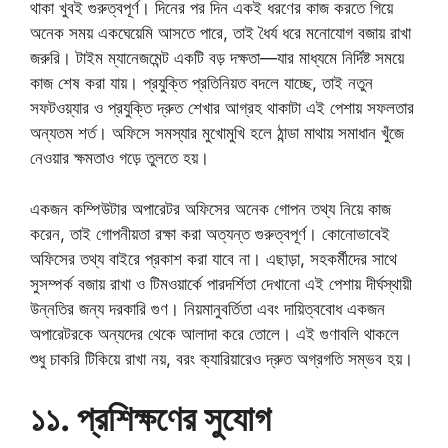
থাকা খুবই গুরুত্বপূর্ণ। দিনের পর দিন একই ধরণের কাজ করতে গিয়ে
অনেক সময় একঘেয়েমি আসতে পারে, তাই ধৈর্য ধরে মনোযোগ বজায় রাখা
জরুরি। টাইম ম্যানেজমেন্ট একটি বড় দক্ষতা—যার মাধ্যমে নির্দিষ্ট সময়ে
কাজ শেষ করা যায়। প্রযুক্তি প্রতিনিয়ত বদলে যাচ্ছে, তাই নতুন
সফটওয়্যার ও প্রযুক্তি দ্রুত শেখার আগ্রহ থাকাটা এই পেশায় সফলতার
অন্যতম শর্ত। অফিসে সমস্যার মুখোমুখি হলে ঠান্ডা মাথায় সমাধান খুঁজে
নেওয়ার ক্ষমতাও গড়ে তুলতে হয়।
একজন কম্পিউটার অপারেটর অফিসের অনেক গোপন তথ্য নিয়ে কাজ
করেন, তাই গোপনীয়তা রক্ষা করা অত্যন্ত গুরুত্বপূর্ণ। কোনোভাবেই
অফিসের তথ্য বাইরে প্রকাশ করা যাবে না। এছাড়া, সহকর্মীদের সাথে
সুসম্পর্ক বজায় রাখা ও টিমওয়ার্কে পারদর্শিতা দেখানো এই পেশায় দীর্ঘস্থায়ী
উন্নতির জন্য দরকারি গুণ। নিয়মানুবর্তিতা এবং দায়িত্ববোধ একজন
অপারেটরকে অন্যদের থেকে আলাদা করে তোলে। এই গুণাবলি থাকলে
শুধু চাকরি টিকিয়ে রাখা নয়, বরং ক্যারিয়ারেও দ্রুত অগ্রগতি সম্ভব হয়।
১১. প্রশিক্ষণের সুযোগ