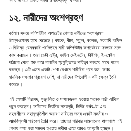
সবার নাগালে একটি সহজ ও গুরুত্বপূর্ণ দক্ষতা।
১২. নারীদের অংশগ্রহণ
বর্তমান সময়ে কম্পিউটার অপারেটর পেশায় নারীদের অংশগ্রহণ
উল্লেখযোগ্য হারে বেড়েছে। ব্যাংক, বীমা, স্কুল, কলেজ, সরকারি অফিস
ও বিভিন্ন বেসরকারি প্রতিষ্ঠানে নারী কম্পিউটার অপারেটররা দক্ষতার সঙ্গে
কাজ করছেন। তারা ডেটা এন্ট্রি, ফাইল মেইনটেন, টাইপিং, ই-মেইল
পাঠানো থেকে শুরু করে নানাবিধ প্রযুক্তিগত দায়িত্ব দক্ষতার সাথে পালন
করছেন। এটি এমন একটি পেশা যেখানে শারীরিক শ্রম কম, অথচ
মানসিক দক্ষতার প্রয়োগ বেশি, যা নারীদের উপযোগী একটি ক্ষেত্র তৈরি
করেছে।
এই পেশাটি নিরাপদ, শৃঙ্খলিত ও সম্মানজনক হওয়ায় অনেক নারী এটিকে
পছন্দ করছেন। অফিসের নিয়মিত সময়সূচি, নির্দিষ্ট কর্মঘণ্টা এবং
সহকর্মীদের সহানুভূতিশীল আচরণ নারীদের জন্য একটি সহনীয় ও
আত্মবিশ্বাসী পরিবেশ তৈরি করে। তাছাড়া পরিবার সামলানোর পাশাপাশি এই
পেশায় কাজ করা সম্ভব হওয়ায় নারীরা এতে আরও আগ্রহী হচ্ছেন।