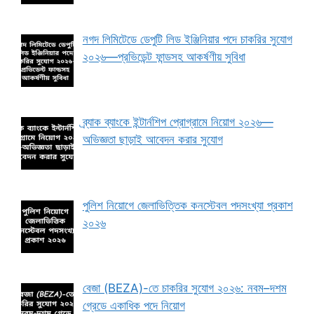
নগদ লিমিটেডে ডেপুটি লিড ইঞ্জিনিয়ার পদে চাকরির সুযোগ
২০২৬—প্রভিডেন্ট ফান্ডসহ আকর্ষণীয় সুবিধা
ব্র্যাক ব্যাংকে ইন্টার্নশিপ প্রোগ্রামে নিয়োগ ২০২৬—
অভিজ্ঞতা ছাড়াই আবেদন করার সুযোগ
পুলিশ নিয়োগে জেলাভিত্তিক কনস্টেবল পদসংখ্যা প্রকাশ
২০২৬
বেজা (BEZA)-তে চাকরির সুযোগ ২০২৬: নবম–দশম
গ্রেডে একাধিক পদে নিয়োগ