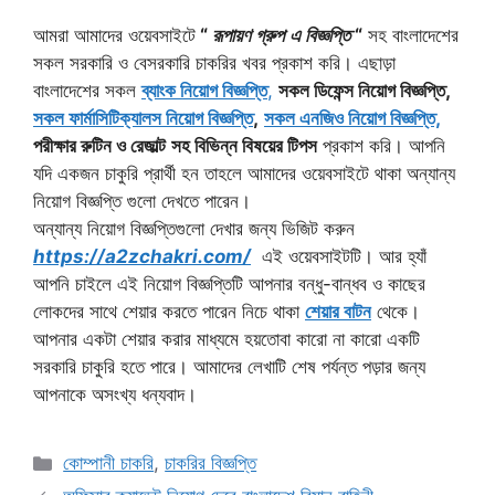
আমরা আমাদের ওয়েবসাইটে
“
রূপায়ণ গ্রুপ
এ বিজ্ঞপ্তি
“
সহ বাংলাদেশের
সকল সরকারি ও বেসরকারি চাকরির খবর প্রকাশ করি। এছাড়া
বাংলাদেশের সকল
ব্যাংক নিয়োগ বিজ্ঞপ্তি
,
সকল ডিফেন্স নিয়োগ বিজ্ঞপ্তি,
সকল ফার্মাসিটিক্যালস নিয়োগ বিজ্ঞপ্তি
,
সকল এনজিও নিয়োগ বিজ্ঞপ্তি,
পরীক্ষার রুটিন ও রেজাল্ট
সহ বিভিন্ন বিষয়ের টিপস
প্রকাশ করি। আপনি
যদি একজন চাকুরি প্রার্থী হন তাহলে আমাদের ওয়েবসাইটে থাকা অন্যান্য
নিয়োগ বিজ্ঞপ্তি গুলো দেখতে পারেন।
অন্যান্য নিয়োগ বিজ্ঞপ্তিগুলো দেখার জন্য ভিজিট করুন
https://a2zchakri.com/
এই ওয়েবসাইটটি। আর হ্যাঁ
আপনি চাইলে এই নিয়োগ বিজ্ঞপ্তিটি আপনার বন্ধু-বান্ধব ও কাছের
লোকদের সাথে শেয়ার করতে পারেন নিচে থাকা
শেয়ার বাটন
থেকে।
আপনার একটা শেয়ার করার মাধ্যমে হয়তোবা কারো না কারো একটি
সরকারি চাকুরি হতে পারে। আমাদের লেখাটি শেষ পর্যন্ত পড়ার জন্য
আপনাকে অসংখ্য ধন্যবাদ।
Categories
কোম্পানী চাকরি
,
চাকরির বিজ্ঞপ্তি