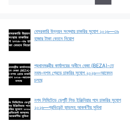
for:
বেসরকারি উন্নয়ন সংস্থায় চাকরির সুযোগ ২০২৬—৩৯
হাজার টাকা বেতনে নিয়োগ
প্রধানমন্ত্রীর কার্যালয়ের অধীনে বেজা (BEZA)-তে
নবম–দশম গ্রেডে চাকরির সুযোগ ২০২৬—আবেদন
চলছে
নগদ লিমিটেডে ডেপুটি লিড ইঞ্জিনিয়ার পদে চাকরির সুযোগ
২০২৬—প্রভিডেন্ট ফান্ডসহ আকর্ষণীয় সুবিধা