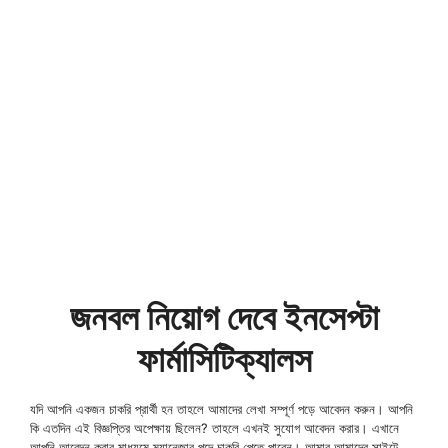
জনবল নিয়োগ দেবে ইনসেপ্টা
ফার্মাসিটিক্যালস
যদি আপনি একজন চাকরি প্রার্থী হন তাহলে আমাদের লেখা সম্পূর্ণ পড়ে আবেদন করুন। আপনি
কি এতদিন এই বিজ্ঞপ্তির অপেক্ষায় ছিলেন? তাহলে এখনই সুযোগ আবেদন করার। এখানে
আপনি আবেদন করার মাধ্যমে ম্যানেজার পদে চাকরি পেতে পারেন। আমার আমাদের সাইটে