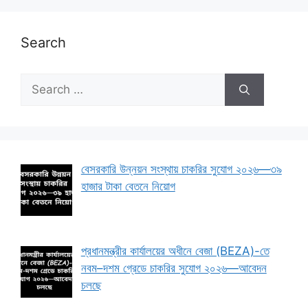
Search
Search
for:
বেসরকারি উন্নয়ন সংস্থায় চাকরির সুযোগ ২০২৬—৩৯
হাজার টাকা বেতনে নিয়োগ
প্রধানমন্ত্রীর কার্যালয়ের অধীনে বেজা (BEZA)-তে
নবম–দশম গ্রেডে চাকরির সুযোগ ২০২৬—আবেদন
চলছে