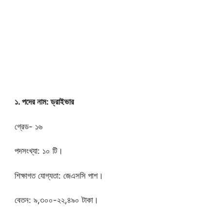
১. পদের নাম: ড্রাইভার
গ্রেড- ১৬
পদসংখ্যা: ১০ টি।
শিক্ষাগত যোগ্যতা: জেএসসি পাশ।
বেতন: ৯,৩০০-২২,৪৯০ টাকা।