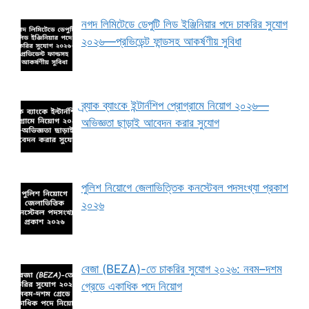
নগদ লিমিটেডে ডেপুটি লিড ইঞ্জিনিয়ার পদে চাকরির সুযোগ
২০২৬—প্রভিডেন্ট ফান্ডসহ আকর্ষণীয় সুবিধা
ব্র্যাক ব্যাংকে ইন্টার্নশিপ প্রোগ্রামে নিয়োগ ২০২৬—
অভিজ্ঞতা ছাড়াই আবেদন করার সুযোগ
পুলিশ নিয়োগে জেলাভিত্তিক কনস্টেবল পদসংখ্যা প্রকাশ
২০২৬
বেজা (BEZA)-তে চাকরির সুযোগ ২০২৬: নবম–দশম
গ্রেডে একাধিক পদে নিয়োগ