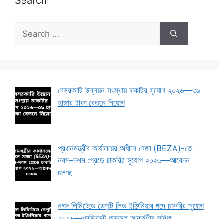
Search
Search
for:
বেসরকারি উন্নয়ন সংস্থায় চাকরির সুযোগ ২০২৬—৩৯
হাজার টাকা বেতনে নিয়োগ
প্রধানমন্ত্রীর কার্যালয়ের অধীনে বেজা (BEZA)-তে
নবম–দশম গ্রেডে চাকরির সুযোগ ২০২৬—আবেদন
চলছে
নগদ লিমিটেডে ডেপুটি লিড ইঞ্জিনিয়ার পদে চাকরির সুযোগ
২০২৬—প্রভিডেন্ট ফান্ডসহ আকর্ষণীয় সুবিধা