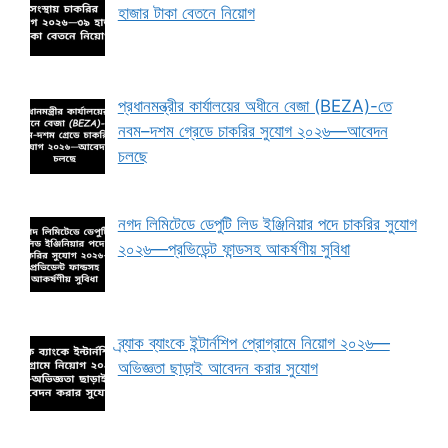
হাজার টাকা বেতনে নিয়োগ
প্রধানমন্ত্রীর কার্যালয়ের অধীনে বেজা (BEZA)-তে
নবম–দশম গ্রেডে চাকরির সুযোগ ২০২৬—আবেদন
চলছে
নগদ লিমিটেডে ডেপুটি লিড ইঞ্জিনিয়ার পদে চাকরির সুযোগ
২০২৬—প্রভিডেন্ট ফান্ডসহ আকর্ষণীয় সুবিধা
ব্র্যাক ব্যাংকে ইন্টার্নশিপ প্রোগ্রামে নিয়োগ ২০২৬—
অভিজ্ঞতা ছাড়াই আবেদন করার সুযোগ