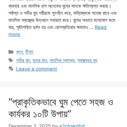
ব্যবহার এবং মানসিক চাপ অনেকের ঘুমের মানকে ক্ষতিগ্রস্ত করছে।
পর্যাপ্ত ও গভীর ঘুম শরীরকে পুনর্গঠন করে, মস্তিষ্ককে সতেজ রাখে এবং
মানসিক স্বাস্থ্যের উন্নয়নে সহায়তা করে। ঘুমের অভাবে মনোযোগ কমে
যায়, স্মৃতিশক্তি দুর্বল হয় এবং রোগপ্রতিরোধ ক্ষমতাও …
Read
more
Categories
ব্লগ
,
টিপস
Tags
গভীর ঘুম
,
ঘুমের মান
,
মানসিক স্বাস্থ‍্য
,
স্বাস্থ্যকর ঘুম
Leave a comment
“প্রাকৃতিকভাবে ঘুম পেতে সহজ ও
কার্যকর ১০টি উপায়”
December 2, 2025
by
a2chakribd