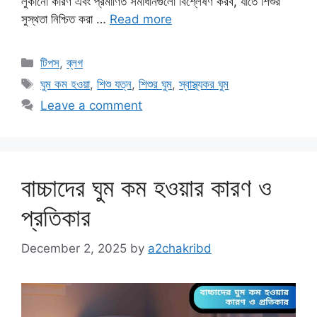
লুকানো কারণ এবং প্রমাণিত সমাধানগুলো বিশ্লেষণ করব, যাতে শিশুর
সুস্থতা নিশ্চিত করা …
Read more
Categories
টিপস
,
ব্লগ
Tags
ঘুম কম হওয়া
,
শিশু যত্ন
,
শিশুর ঘুম
,
স্বাস্থ্যকর ঘুম
Leave a comment
বাচ্চাদের ঘুম কম হওয়ার কারণ ও
প্রতিকার
December 2, 2025
by
a2chakribd