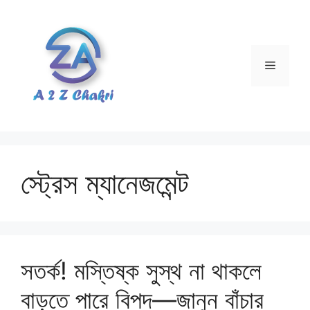
Skip
to
content
Menu
স্ট্রেস ম্যানেজমেন্ট
সতর্ক! মস্তিষ্ক সুস্থ না থাকলে
বাড়তে পারে বিপদ—জানুন বাঁচার