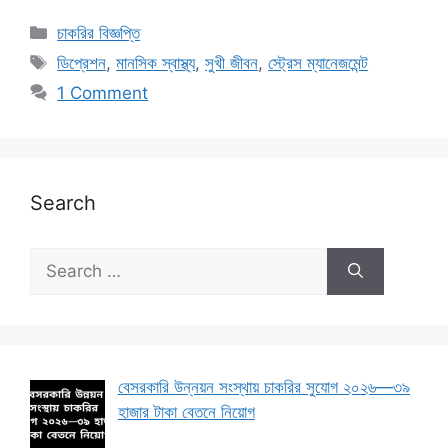
Categories
চাকরির বিজ্ঞপ্তি
Tags
ডিপ্রেশন
,
মানসিক স্বাস্থ্য
,
সুখী জীবন
,
স্ট্রেস ম্যানেজমেন্ট
1 Comment
Search
Search
for:
বেসরকারি উন্নয়ন সংস্থায় চাকরির সুযোগ ২০২৬—৩৯
হাজার টাকা বেতনে নিয়োগ