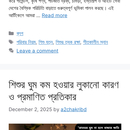
করে গার্মেন্টস, কৃষি পণ্য, পাটজাত দ্রব্য, চামড়া, হস্তশিল্প ও আইটি সেবা
দেশের বৈশ্বিক পরিচিতি বাড়াতে গুরুত্বপূর্ণ ভূমিকা পালন করছে। এই
আর্টিকেলে আমরা …
Read more
Categories
ব্লগ
Tags
পরিবার নিয়ম
,
শিশু যত্ন
,
শিশুর ত্বক রক্ষা
,
শীতকালীন স্নান
Leave a comment
শিশুর ঘুম কম হওয়ার লুকানো কারণ
ও প্রমাণিত প্রতিকার
December 2, 2025
by
a2chakribd