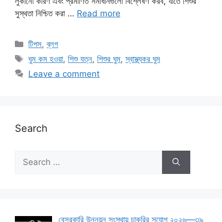
লুকানো কারণ এবং প্রমাণিত সমাধানগুলো বিশ্লেষণ করব, যাতে শিশুর
সুস্থতা নিশ্চিত করা …
Read more
Categories
টিপস
,
ব্লগ
Tags
ঘুম কম হওয়া
,
শিশু যত্ন
,
শিশুর ঘুম
,
স্বাস্থ্যকর ঘুম
Leave a comment
Search
Search
for:
বেসরকারি উন্নয়ন সংস্থায় চাকরির সুযোগ ২০২৬—৩৯