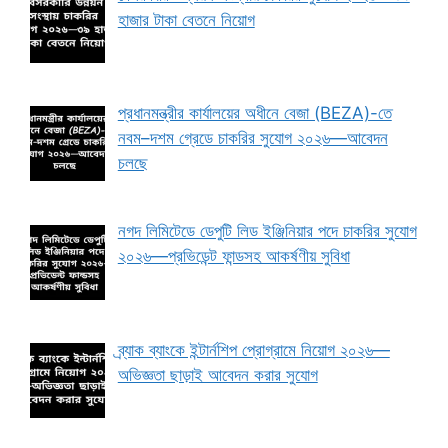
হাজার টাকা বেতনে নিয়োগ
প্রধানমন্ত্রীর কার্যালয়ের অধীনে বেজা (BEZA)-তে
নবম–দশম গ্রেডে চাকরির সুযোগ ২০২৬—আবেদন
চলছে
নগদ লিমিটেডে ডেপুটি লিড ইঞ্জিনিয়ার পদে চাকরির সুযোগ
২০২৬—প্রভিডেন্ট ফান্ডসহ আকর্ষণীয় সুবিধা
ব্র্যাক ব্যাংকে ইন্টার্নশিপ প্রোগ্রামে নিয়োগ ২০২৬—
অভিজ্ঞতা ছাড়াই আবেদন করার সুযোগ