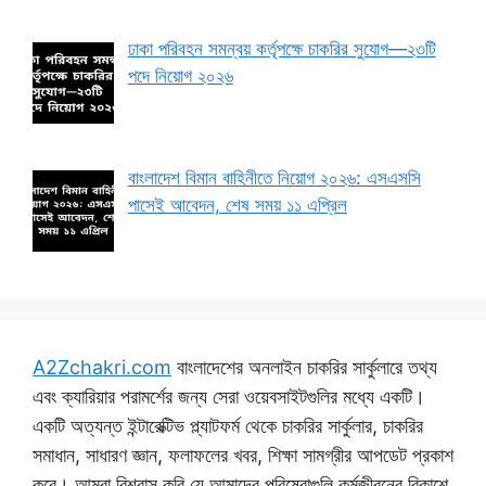
ঢাকা পরিবহন সমন্বয় কর্তৃপক্ষে চাকরির সুযোগ—২৩টি
পদে নিয়োগ ২০২৬
বাংলাদেশ বিমান বাহিনীতে নিয়োগ ২০২৬: এসএসসি
পাসেই আবেদন, শেষ সময় ১১ এপ্রিল
A2Zchakri.com
বাংলাদেশের অনলাইন চাকরির সার্কুলারে তথ্য
এবং ক্যারিয়ার পরামর্শের জন্য সেরা ওয়েবসাইটগুলির মধ্যে একটি।
একটি অত্যন্ত ইন্টারেক্টিভ প্ল্যাটফর্ম থেকে চাকরির সার্কুলার, চাকরির
সমাধান, সাধারণ জ্ঞান, ফলাফলের খবর, শিক্ষা সামগ্রীর আপডেট প্রকাশ
করে। আমরা বিশ্বাস করি যে আমাদের পরিষেবাগুলি কর্মজীবনের বিকাশে