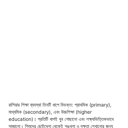
রাশিয়ার শিক্ষা ব্যবস্থা তিনটি ধাপে বিভক্ত: প্রাথমিক (primary),
মাধ্যমিক (secondary), এবং উচ্চশিক্ষা (higher
education)। প্রতিটি ধাপই খুব গোছানো এবং লক্ষ্যভিত্তিকভাবে
সাজানো। শিশুদের ছোটবেলা থেকেই শৃঙ্খলা ও দক্ষতা শেখানোর জন্য