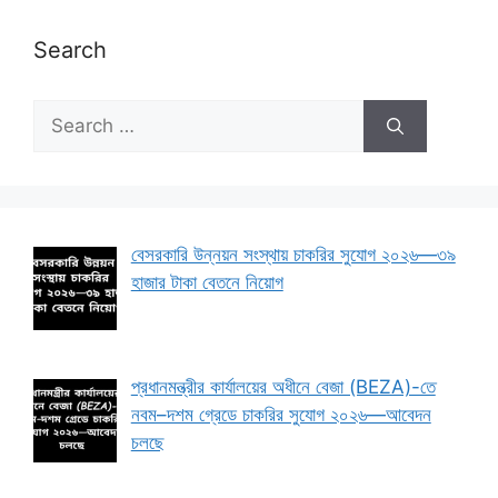
Search
Search
for:
বেসরকারি উন্নয়ন সংস্থায় চাকরির সুযোগ ২০২৬—৩৯
হাজার টাকা বেতনে নিয়োগ
প্রধানমন্ত্রীর কার্যালয়ের অধীনে বেজা (BEZA)-তে
নবম–দশম গ্রেডে চাকরির সুযোগ ২০২৬—আবেদন
চলছে