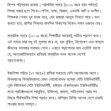
বিশেষ পাঠ্যক্রম রয়েছে। প্রাথমিক স্তরে (৬-১০ বছর বয়স পর্যন্ত)
শিশুরা মজার ছলে শিখে—গণিত, ভাষা, বিজ্ঞান, এমনকি আর্ট ও সংগীত।
শিক্ষকরা শেখান খুব সহজ করে, যেন বাচ্চারা আনন্দে শিখতে পারে। মনে
রাখতে হবে, রাশিয়া শিশুদের মানসিক বিকাশের দিকেও সমান গুরুত্ব দেয়।
মাধ্যমিক স্তরে (১১-১৬ বছর) শিক্ষার্থীরা আরেকটু গভীরে প্রবেশ করে।
এই সময়ে তারা শুধু বই মুখস্থ করে না, বরং যুক্তি, বিশ্লেষণ এবং বাস্তব
জীবনের সমস্যার সমাধান শেখে। এখানে পড়াশোনার মান এতটাই ভালো
যে, আন্তর্জাতিকভাবে রাশিয়ার মাধ্যমিক সনদ অনেক দেশেই
গ্রহণযোগ্য।
উচ্চশিক্ষা পর্যায়ে (১৭ বছর+) রাশিয়া সবচেয়ে বেশি আলোচনায় আসে।
বিশ্বমানের বিশ্ববিদ্যালয় যেমন লোমোনোসভ মস্কো স্টেট ইউনিভার্সিটি,
সেন্ট পিটার্সবার্গ স্টেট ইউনিভার্সিটি, বাউমান টেকনিক্যাল ইউনিভার্সিটির
মতো প্রতিষ্ঠানগুলো প্রযুক্তি, চিকিৎসা, ব্যবসা, সাহিত্যসহ প্রায় সব
বিষয়ে শীর্ষস্থানীয় শিক্ষা প্রদান করে। রাশিয়ান ডিগ্রি অনেক দেশে চাকরি
পাওয়ার জন্য সমাদৃত।