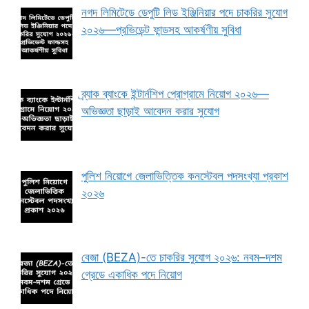
নগদ লিমিটেডে ডেপুটি লিড ইঞ্জিনিয়ার পদে চাকরির সুযোগ
২০২৬—প্রভিডেন্ট ফান্ডসহ আকর্ষণীয় সুবিধা
ব্র্যাক ব্যাংকে ইন্টার্নশিপ প্রোগ্রামে নিয়োগ ২০২৬—
অভিজ্ঞতা ছাড়াই আবেদন করার সুযোগ
পুলিশ নিয়োগে জেলাভিত্তিক কনস্টেবল পদসংখ্যা প্রকাশ
২০২৬
বেজা (BEZA)-তে চাকরির সুযোগ ২০২৬: নবম–দশম
গ্রেডে একাধিক পদে নিয়োগ