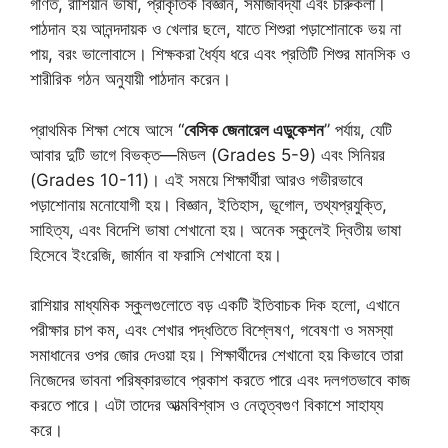
গণিত, রাশিয়ান ভাষা, প্রাকৃতিক বিজ্ঞান, সমাজবিদ্যা এবং চারুকলা।
পাঠদান হয় আনন্দদায়ক ও খেলার ছলে, যাতে শিশুরা পড়াশোনাকে ভয় না
পায়, বরং ভালোবাসে। শিক্ষকরা ধৈর্য্য ধরে এবং প্রতিটি শিশুর মানসিক ও
শারীরিক গঠন অনুযায়ী পাঠদান করেন।
প্রাথমিক শিক্ষা শেষে আসে “
বেসিক জেনারেল এডুকেশন
” পর্যায়, যেটি
আবার দুটি ভাগে বিভক্ত—মিডল (Grades 5-9) এবং সিনিয়র
(Grades 10-11)। এই সময়ে শিক্ষার্থীরা আরও গভীরভাবে
পড়াশোনায় মনোযোগী হয়। বিজ্ঞান, ইতিহাস, ভূগোল, তথ্যপ্রযুক্তি,
সাহিত্য, এবং বিদেশি ভাষা শেখানো হয়। অনেক স্কুলেই দ্বিতীয় ভাষা
হিসেবে ইংরেজি, জার্মান বা ফরাসি শেখানো হয়।
রাশিয়ার মাধ্যমিক স্কুলগুলোতে বড় একটি ইতিবাচক দিক হলো, এখানে
পরীক্ষার চাপ কম, এবং শেখার পদ্ধতিতে বিশ্লেষণ, গবেষণা ও সমস্যা
সমাধানের ওপর জোর দেওয়া হয়। শিক্ষার্থীদের শেখানো হয় কিভাবে তারা
নিজেদের ভাবনা পরিষ্কারভাবে প্রকাশ করতে পারে এবং দলগতভাবে কাজ
করতে পারে। এটা তাদের আত্মবিশ্বাস ও নেতৃত্বগুণ বিকাশে সাহায্য
করে।