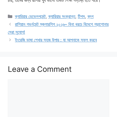
চায়, তাদের জন্য রাশিয়া খুব ভালো একটি শিক্ষা গন্তব্য হতে পারে।
Categories
ক্যারিয়ার ডেভেলপমেন্ট
,
ক্যারিয়ার সংক্রান্ত
,
টিপস
,
ব্লগ
রাশিয়ান গভর্নমেন্ট স্কলারশিপ ২০২৬– বিনা খরচে বিদেশে পড়াশোনার
সেরা সুযোগ!
ইংরেজি ভাষা শেখার সহজ উপায় : যা আপনাকে সফল করবে
Leave a Comment
Comment