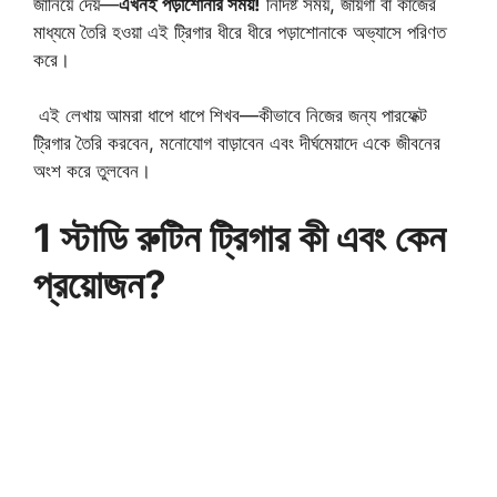
জানিয়ে দেয়—
এখনই পড়াশোনার সময়!
নির্দিষ্ট সময়, জায়গা বা কাজের
মাধ্যমে তৈরি হওয়া এই ট্রিগার ধীরে ধীরে পড়াশোনাকে অভ্যাসে পরিণত
করে।
এই লেখায় আমরা ধাপে ধাপে শিখব—কীভাবে নিজের জন্য পারফেক্ট
ট্রিগার তৈরি করবেন, মনোযোগ বাড়াবেন এবং দীর্ঘমেয়াদে একে জীবনের
অংশ করে তুলবেন।
1
স্টাডি রুটিন ট্রিগার কী এবং কেন
প্রয়োজন?