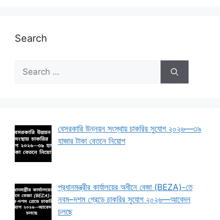
Search
Search
for:
বেসরকারি উন্নয়ন সংস্থায় চাকরির সুযোগ ২০২৬—৩৯
হাজার টাকা বেতনে নিয়োগ
প্রধানমন্ত্রীর কার্যালয়ের অধীনে বেজা (BEZA)-তে
নবম–দশম গ্রেডে চাকরির সুযোগ ২০২৬—আবেদন
চলছে