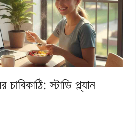
াবিকাঠি: স্টাডি প্ল্যান