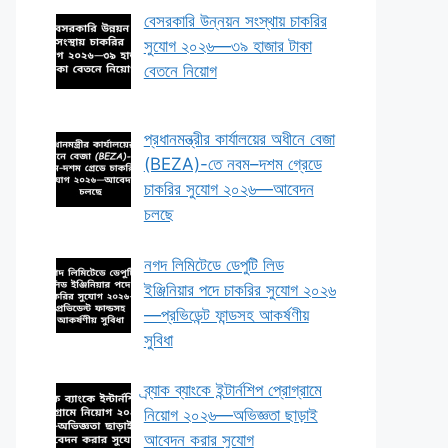
বেসরকারি উন্নয়ন সংস্থায় চাকরির
সুযোগ ২০২৬—৩৯ হাজার টাকা
বেতনে নিয়োগ
প্রধানমন্ত্রীর কার্যালয়ের অধীনে বেজা
(BEZA)-তে নবম–দশম গ্রেডে
চাকরির সুযোগ ২০২৬—আবেদন
চলছে
নগদ লিমিটেডে ডেপুটি লিড
ইঞ্জিনিয়ার পদে চাকরির সুযোগ ২০২৬
—প্রভিডেন্ট ফান্ডসহ আকর্ষণীয়
সুবিধা
ব্র্যাক ব্যাংকে ইন্টার্নশিপ প্রোগ্রামে
নিয়োগ ২০২৬—অভিজ্ঞতা ছাড়াই
আবেদন করার সুযোগ