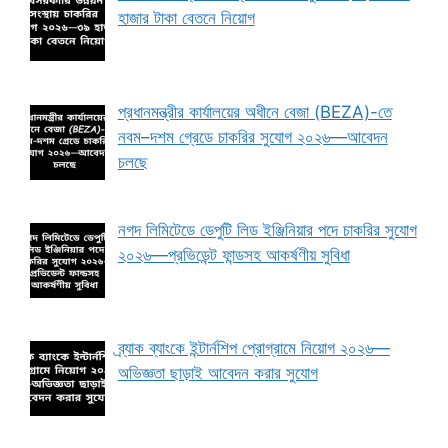
হাজার টাকা বেতনে নিয়োগ
প্রধানমন্ত্রীর কার্যালয়ের অধীনে বেজা (BEZA)-তে
নবম–দশম গ্রেডে চাকরির সুযোগ ২০২৬—আবেদন
চলছে
নগদ লিমিটেডে ডেপুটি লিড ইঞ্জিনিয়ার পদে চাকরির সুযোগ
২০২৬—প্রভিডেন্ট ফান্ডসহ আকর্ষণীয় সুবিধা
ব্র্যাক ব্যাংকে ইন্টার্নশিপ প্রোগ্রামে নিয়োগ ২০২৬—
অভিজ্ঞতা ছাড়াই আবেদন করার সুযোগ