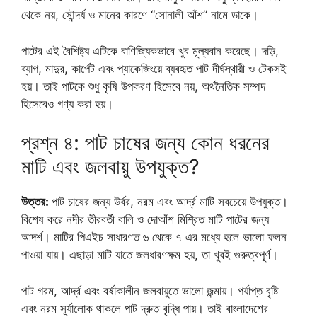
থেকে নয়, সৌন্দর্য ও মানের কারণে “সোনালী আঁশ” নামে ডাকে।
পাটের এই বৈশিষ্ট্য এটিকে বাণিজ্যিকভাবে খুব মূল্যবান করেছে। দড়ি,
ব্যাগ, মাদুর, কার্পেট এবং প্যাকেজিংয়ে ব্যবহৃত পাট দীর্ঘস্থায়ী ও টেকসই
হয়। তাই পাটকে শুধু কৃষি উপকরণ হিসেবে নয়, অর্থনৈতিক সম্পদ
হিসেবেও গণ্য করা হয়।
প্রশ্ন ৪: পাট চাষের জন্য কোন ধরনের
মাটি এবং জলবায়ু উপযুক্ত?
উত্তর:
পাট চাষের জন্য উর্বর, নরম এবং আর্দ্র মাটি সবচেয়ে উপযুক্ত।
বিশেষ করে নদীর তীরবর্তী বালি ও দোআঁশ মিশ্রিত মাটি পাটের জন্য
আদর্শ। মাটির পিএইচ সাধারণত ৬ থেকে ৭ এর মধ্যে হলে ভালো ফলন
পাওয়া যায়। এছাড়া মাটি যাতে জলধারণক্ষম হয়, তা খুবই গুরুত্বপূর্ণ।
পাট গরম, আর্দ্র এবং বর্ষাকালীন জলবায়ুতে ভালো জন্মায়। পর্যাপ্ত বৃষ্টি
এবং নরম সূর্যালোক থাকলে পাট দ্রুত বৃদ্ধি পায়। তাই বাংলাদেশের