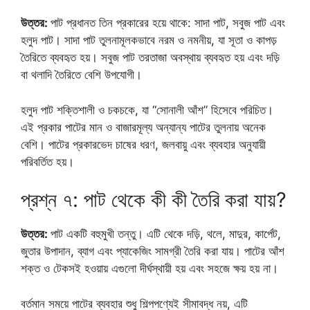
উত্তর:
পাট প্রধানত তিন প্রকারের হয়ে থাকে: সাদা পাট, সবুজ পাট এবং
হলুদ পাট। সাদা পাট তুলনামূলকভাবে নরম ও নমনীয়, যা সূতা ও কাপড়
তৈরিতে ব্যবহৃত হয়। সবুজ পাট তরতাজা অবস্থায় ব্যবহৃত হয় এবং দড়ি
বা থলাদি তৈরিতে বেশি উপযোগী।
হলুদ পাট শক্তিশালী ও চকচকে, যা “সোনালী আঁশ” হিসেবে পরিচিত।
এই প্রকার পাটের মান ও বাজারমূল্য অন্যান্য পাটের তুলনায় অনেক
বেশি। পাটের প্রকারভেদ চাষের ধরণ, জলবায়ু এবং ব্যবহার অনুযায়ী
পরিবর্তিত হয়।
প্রশ্ন ৭: পাট থেকে কী কী তৈরি করা যায়?
উত্তর:
পাট একটি বহুমুখী তন্তু। এটি থেকে দড়ি, থলে, মাদুর, কার্পেট,
জুতার উপাদান, ব্যাগ এবং প্যাকেজিং সামগ্রী তৈরি করা যায়। পাটের আঁশ
শক্ত ও টেকসই হওয়ায় এগুলো দীর্ঘস্থায়ী হয় এবং সহজে ক্ষয় হয় না।
বর্তমান সময়ে পাটের ব্যবহার শুধু শিল্পপণ্যেই সীমাবদ্ধ নয়, এটি