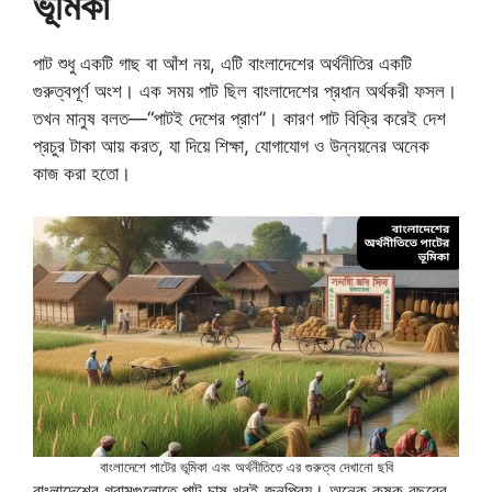
ভূমিকা
পাট শুধু একটি গাছ বা আঁশ নয়, এটি বাংলাদেশের অর্থনীতির একটি
গুরুত্বপূর্ণ অংশ। এক সময় পাট ছিল বাংলাদেশের প্রধান অর্থকরী ফসল।
তখন মানুষ বলত—“পাটই দেশের প্রাণ”। কারণ পাট বিক্রি করেই দেশ
প্রচুর টাকা আয় করত, যা দিয়ে শিক্ষা, যোগাযোগ ও উন্নয়নের অনেক
কাজ করা হতো।
বাংলাদেশে পাটের ভূমিকা এবং অর্থনীতিতে এর গুরুত্ব দেখানো ছবি
বাংলাদেশের গ্রামগুলোতে পাট চাষ খুবই জনপ্রিয়। অনেক কৃষক বছরের