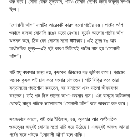
শুরু করে। সোনা যেমন মূল্যবান, পাটও তেমনি দেশের জন্য অমূল্য সম্পদ
ছিল।
“সোনালী আঁশ” নামটির আরেকটি কারণ হলো পাটের রঙ। পাটের আঁশ
শুকালে হালকা সোনালি রঙের মতো দেখায়। সূর্যের আলোয় পাটের আঁশ
ঝলমল করে, ঠিক যেন সোনার মতো चमকায়। এই সুন্দর রঙ আর
অর্থনৈতিক মূল্য—এই দুই কারণ মিলিয়েই পাটের নাম হয় “সোনালী
আঁশ”।
পাট শুধু ব্যবসার জন্য নয়, কৃষকের জীবনেও বড় ভূমিকা রাখে। গ্রামের
অনেক কৃষক পাট চাষ করে সংসার চালাতেন। পাট বিক্রি করে তারা
সন্তানদের পড়াশোনা করাতেন, ঘর বানাতেন এবং ভালো জীবনযাপন
করতেন। তাই পাট ছিল তাদের আশা-ভরসার নাম। এই বাস্তব অভিজ্ঞতা
থেকেই মানুষ পাটকে ভালোবেসে “সোনালী আঁশ” বলে ডাকতে শুরু করে।
সহজভাবে বললে, পাট তার ইতিহাস, রঙ, ব্যবহার আর অর্থনৈতিক
গুরুত্বের জন্যই সোনার মতো দামি হয়ে উঠেছে। এজন্যই আজও আমরা
গর্বের সঙ্গে পাটকে “সোনালী আঁশ” বলে থাকি।