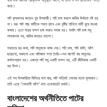
ঘরে এক ধরনের প্রাকৃতিক অনুভূতি আসে, যা চোখ ও মন দুটোকেই শান্ত
করে।
পাট কৃষকদের জন্যও খুব উপকারী। পাট চাষ করলে জমির উর্বরতা নষ্ট হয়
না। বরং পাট গাছ মাটিকে শক্ত রাখে এবং বৃষ্টির পানিতে মাটি ধুয়ে যাওয়া
কমায়। এতে পরের ফসল চাষ করাও সহজ হয়। অর্থাৎ পাট চাষ শুধু
লাভজনক নয়, জমির জন্যও ভালো।
সবচেয়ে বড় কথা, পাট মানুষকে কাজ দেয়। পাট চাষ, পাট কাটা, আঁশ
ছাড়ানো, শুকানো এবং পাটজাত পণ্য তৈরি—সব ধাপেই বহু মানুষের
কর্মসংস্থান হয়। এজন্য পাট শুধু একটি ফসল নয়, এটি জীবিকার একটি
বড় উৎস।
এই সব উপকারিতা মিলিয়ে বলা যায়, পাট সত্যিই সোনার মতো মূল্যবান।
তাই একে “সোনালী আঁশ” বলা একেবারেই যথার্থ।
বাংলাদেশের অর্থনীতিতে পাটের