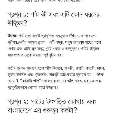
ভালো ফলন দেয়। তাই এসব অঞ্চল পাট চাষে পরিচিত।
প্রশ্ন ১: পাট কী এবং এটি কোন ধরনের
উদ্ভিদ?
উত্তর:
পাট হলো একটি প্রাকৃতিক তন্তুজাত উদ্ভিদ, যা প্রধানত
গ্রীষ্মমণ্ডলীয় অঞ্চলে জন্মায়। এটি লম্বা, সবুজ তন্তুময় গাছের মতো
দেখায় এবং এটির মূল তন্তু খুবই শক্ত ও দাগমুক্ত। পাটের উদ্ভিদ
সাধারণত ৩ থেকে ৪ মাসে পূর্ণ বৃদ্ধি পায়।
পাটের প্রধান ব্যবহার হলো আঁশ হিসেবে, যা দড়ি, থলাদি, কার্পেট, মাদুর,
জুতার উপাদান এবং প্যাকেজিং সামগ্রী তৈরি করতে ব্যবহার হয়। পাটকে
প্রায়শই “সোনালী আঁশ” বলা হয় কারণ এর আঁশ শক্ত, চকচকে এবং
প্রাকৃতিকভাবে সোনার মতো উজ্জ্বল।
প্রশ্ন ২: পাটের উৎপত্তি কোথায় এবং
বাংলাদেশে এর গুরুত্ব কতটা?