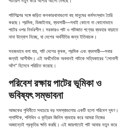
পাটশিল্প নতুন করে আশার আলো দেখছে।
পাটশিল্পের সঙ্গে জড়িত কলকারখানাগুলো বহু মানুষের কর্মসংস্থান তৈরি
করছে। শ্রমিক, ডিজাইনার, ব্যবসায়ী—সবাই কোনো না কোনোভাবে
পাটের ওপর নির্ভরশীল। সরকারও পাট ও পাটজাত পণ্যের ব্যবহার বাড়াতে
নানা উদ্যোগ নিচ্ছে, যা দেশের অর্থনীতির জন্য ইতিবাচক।
সহজভাবে বলা যায়, পাট দেশের কৃষক, শ্রমিক এবং ব্যবসায়ী—সবার
জন্যই আশীর্বাদ। এই অর্থনৈতিক অবদানই পাটকে সত্যিকারের “সোনালী
আঁশ” হিসেবে পরিচিত করেছে।
পরিবেশ রক্ষায় পাটের ভূমিকা ও
ভবিষ্যৎ সম্ভাবনা
আজকের পৃথিবীতে সবচেয়ে বড় সমস্যাগুলোর একটি হলো পরিবেশ দূষণ।
প্লাস্টিক, পলিথিন ও কৃত্রিম জিনিস ব্যবহার করে আমরা নিজের
অজান্তেই প্রকৃতির ক্ষতি করছি। এই জায়গাতেই পাট আবার নতুন করে