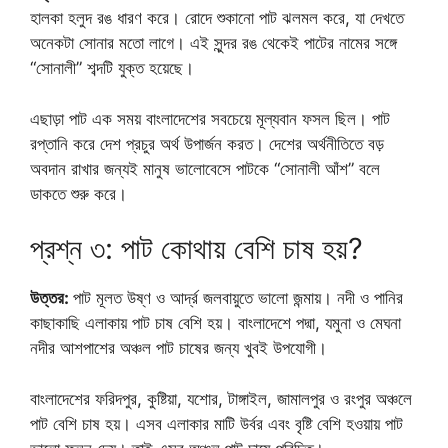
হালকা হলুদ রঙ ধারণ করে। রোদে শুকানো পাট ঝলমল করে, যা দেখতে
অনেকটা সোনার মতো লাগে। এই সুন্দর রঙ থেকেই পাটের নামের সঙ্গে
“সোনালী” শব্দটি যুক্ত হয়েছে।
এছাড়া পাট এক সময় বাংলাদেশের সবচেয়ে মূল্যবান ফসল ছিল। পাট
রপ্তানি করে দেশ প্রচুর অর্থ উপার্জন করত। দেশের অর্থনীতিতে বড়
অবদান রাখার জন্যই মানুষ ভালোবেসে পাটকে “সোনালী আঁশ” বলে
ডাকতে শুরু করে।
প্রশ্ন ৩: পাট কোথায় বেশি চাষ হয়?
উত্তর:
পাট মূলত উষ্ণ ও আর্দ্র জলবায়ুতে ভালো জন্মায়। নদী ও পানির
কাছাকাছি এলাকায় পাট চাষ বেশি হয়। বাংলাদেশে পদ্মা, যমুনা ও মেঘনা
নদীর আশপাশের অঞ্চল পাট চাষের জন্য খুবই উপযোগী।
বাংলাদেশের ফরিদপুর, কুষ্টিয়া, যশোর, টাঙ্গাইল, জামালপুর ও রংপুর অঞ্চলে
পাট বেশি চাষ হয়। এসব এলাকার মাটি উর্বর এবং বৃষ্টি বেশি হওয়ায় পাট