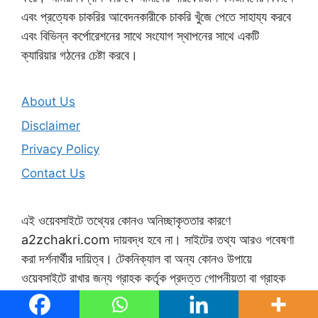
এবং প্রত্যেক চাকরির আবেদনকারীকে চাকরি খুঁজে পেতে সাহায্য করবে
এবং বিভিন্ন কর্পোরেশনের সাথে সংযোগ স্থাপনের সাথে একটি
ক্যারিয়ার গঠনের চেষ্টা করবে।
About Us
Disclaimer
Privacy Policy
Contact Us
এই ওয়েবসাইটে তথ্যের কোনও অনিচ্ছাকৃততার কারণে
a2zchakri.com দায়বদ্ধ হবে না। সাইটের তথ্য আরও গবেষণা
করা দর্শনার্থীর দায়িত্ব। টেকনিক্যাল বা অন্য কোনও উপায়ে
ওয়েবসাইটে রাখার জন্য গ্রাহক কর্তৃক প্রদত্ত গোপনীয়তা বা গ্রাহক
দ্বারা প্রদত্ত তথ্য লঙ্ঘন আমদের দায়িত্ব নয়।
A2zchakri.com ওয়েবসাইটে প্রদর্শিত সমস্ত/কোনও তথ্য