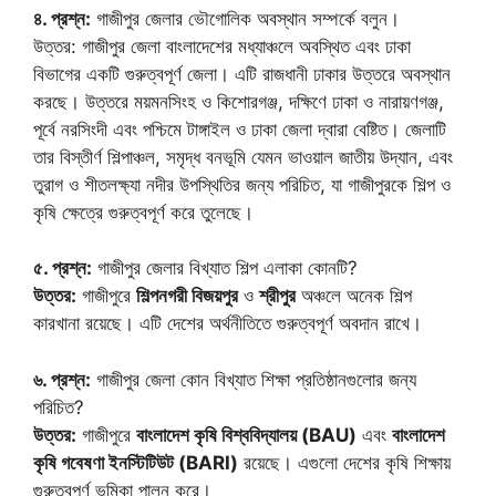
৪. প্রশ্ন:
গাজীপুর জেলার ভৌগোলিক অবস্থান সম্পর্কে বলুন।
উত্তর: গাজীপুর জেলা বাংলাদেশের মধ্যাঞ্চলে অবস্থিত এবং ঢাকা
বিভাগের একটি গুরুত্বপূর্ণ জেলা। এটি রাজধানী ঢাকার উত্তরে অবস্থান
করছে। উত্তরে ময়মনসিংহ ও কিশোরগঞ্জ, দক্ষিণে ঢাকা ও নারায়ণগঞ্জ,
পূর্বে নরসিংদী এবং পশ্চিমে টাঙ্গাইল ও ঢাকা জেলা দ্বারা বেষ্টিত। জেলাটি
তার বিস্তীর্ণ শিল্পাঞ্চল, সমৃদ্ধ বনভূমি যেমন ভাওয়াল জাতীয় উদ্যান, এবং
তুরাগ ও শীতলক্ষ্যা নদীর উপস্থিতির জন্য পরিচিত, যা গাজীপুরকে শিল্প ও
কৃষি ক্ষেত্রে গুরুত্বপূর্ণ করে তুলেছে।
৫. প্রশ্ন:
গাজীপুর জেলার বিখ্যাত শিল্প এলাকা কোনটি?
উত্তর:
গাজীপুরে
শিল্পনগরী বিজয়পুর
ও
শ্রীপুর
অঞ্চলে অনেক শিল্প
কারখানা রয়েছে। এটি দেশের অর্থনীতিতে গুরুত্বপূর্ণ অবদান রাখে।
৬. প্রশ্ন:
গাজীপুর জেলা কোন বিখ্যাত শিক্ষা প্রতিষ্ঠানগুলোর জন্য
পরিচিত?
উত্তর:
গাজীপুরে
বাংলাদেশ কৃষি বিশ্ববিদ্যালয় (BAU)
এবং
বাংলাদেশ
কৃষি গবেষণা ইনস্টিটিউট (BARI)
রয়েছে। এগুলো দেশের কৃষি শিক্ষায়
গুরুত্বপূর্ণ ভূমিকা পালন করে।