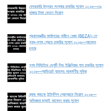
বেসরকারি উন্নয়ন সংস্থায় চাকরির সুযোগ ২০২৬—৩৯
হাজার টাকা বেতনে নিয়োগ
প্রধানমন্ত্রীর কার্যালয়ের অধীনে বেজা (BEZA)-তে
নবম–দশম গ্রেডে চাকরির সুযোগ ২০২৬—আবেদন
চলছে
নগদ লিমিটেডে ডেপুটি লিড ইঞ্জিনিয়ার পদে চাকরির সুযোগ
২০২৬—প্রভিডেন্ট ফান্ডসহ আকর্ষণীয় সুবিধা
ব্র্যাক ব্যাংকে ইন্টার্নশিপ প্রোগ্রামে নিয়োগ ২০২৬—
অভিজ্ঞতা ছাড়াই আবেদন করার সুযোগ