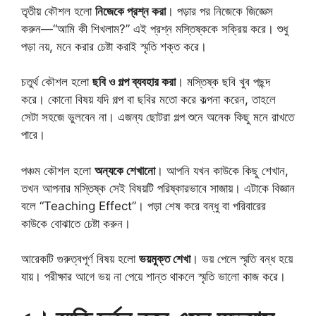
তৃতীয় কৌশল হলো
নিজেকে প্রশ্ন করা
। পড়ার পর নিজেকে জিজ্ঞেস
করুন—“আমি কী শিখলাম?” এই প্রশ্ন মস্তিষ্ককে সক্রিয় করে। শুধু
পড়া নয়, মনে করার চেষ্টা করাই স্মৃতি শক্ত করে।
চতুর্থ কৌশল হলো
ছবি ও গল্প ব্যবহার করা
। মস্তিষ্ক ছবি খুব পছন্দ
করে। কোনো বিষয় যদি গল্প বা ছবির মতো করে কল্পনা করেন, তাহলে
সেটা সহজে ভুলবেন না। এজন্য ছোটরা গল্প শুনে অনেক কিছু মনে রাখতে
পারে।
পঞ্চম কৌশল হলো
অন্যকে শেখানো
। আপনি যখন কাউকে কিছু শেখান,
তখন আপনার মস্তিষ্ক সেই বিষয়টি পরিষ্কারভাবে সাজায়। এটাকে বিজ্ঞান
বলে “Teaching Effect”। পড়া শেষ করে বন্ধু বা পরিবারের
কাউকে বোঝাতে চেষ্টা করুন।
আরেকটি গুরুত্বপূর্ণ বিষয় হলো
ভয়মুক্ত শেখা
। ভয় পেলে স্মৃতি বন্ধ হয়ে
যায়। পরীক্ষার আগে ভয় না পেয়ে শান্ত থাকলে স্মৃতি ভালো কাজ করে।