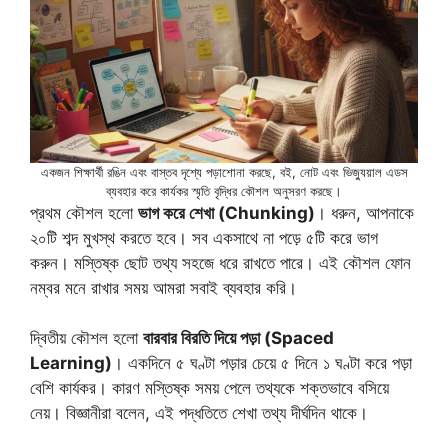
একজন শিক্ষার্থী রঙিন এবং বাস্তব দৃশ্যে পড়াশোনা করছে, বই, নোট এবং ভিজ্যুয়াল এডস
ব্যবহার করে কার্যকর স্মৃতি বৃদ্ধির কৌশল অনুসরণ করছে।
প্রথম কৌশল হলো
ভাগ করে শেখা (Chunking)
। ধরুন, আপনাকে
২০টি শব্দ মুখস্থ করতে হবে। সব একসাথে না পড়ে ৫টি করে ভাগ
করুন। মস্তিষ্ক ছোট তথ্য সহজে ধরে রাখতে পারে। এই কৌশল ফোন
নম্বর মনে রাখার সময় আমরা সবাই ব্যবহার করি।
দ্বিতীয় কৌশল হলো
বারবার বিরতি দিয়ে পড়া (Spaced
Learning)
। একদিনে ৫ ঘণ্টা পড়ার চেয়ে ৫ দিনে ১ ঘণ্টা করে পড়া
বেশি কার্যকর। কারণ মস্তিষ্ক সময় পেলে তথ্যকে শক্তভাবে বসিয়ে
নেয়। বিজ্ঞানীরা বলেন, এই পদ্ধতিতে শেখা তথ্য দীর্ঘদিন থাকে।