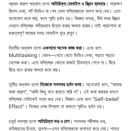
প্রথম খারাপ অভ্যাস হলো
অতিরিক্ত মোবাইল ও স্ক্রিন ব্যবহার
। সারাক্ষণ
রিলস দেখা, শর্ট ভিডিও বা গেম খেলা মস্তিষ্ককে অলস করে দেয়। এতে
মনোযোগ কমে যায়, ফলে স্মৃতি দুর্বল হয়। বিজ্ঞান বলছে, দীর্ঘ সময় স্ক্রিন
দেখলে মস্তিষ্ক গভীরভাবে চিন্তা করার ক্ষমতা হারায়। তাই পড়াশোনা বা
গুরুত্বপূর্ণ কাজের সময় মোবাইল দূরে রাখুন।
দ্বিতীয় অভ্যাস হলো
একসাথে অনেক কাজ করা
। একে বলে
Multitasking। যেমন—খেতে খেতে ভিডিও দেখা, পড়তে পড়তে
মেসেজ করা। এতে মস্তিষ্ক কোনো কাজই ঠিকভাবে শেখে না। ধীরে
ধীরে মনে রাখার ক্ষমতা কমে যায়।
তৃতীয় অভ্যাস হলো
নিজেকে সবসময় দুর্বল ভাবা
। অনেকেই বলে, “আমার
মাথা খারাপ”, “আমি কিছু মনে রাখতে পারি না”। এই কথা বারবার বললে
মস্তিষ্ক সেটাকেই সত্য ধরে নেয়। বিজ্ঞান একে বলে “Self-belief
Effect”। নিজের ওপর বিশ্বাস না থাকলে স্মৃতিও দুর্বল হয়।
চতুর্থ সমস্যা হলো
অতিরিক্ত ভয় ও চাপ
। সবসময় পরীক্ষার ভয়,
ভবিষ্যতের চিন্তা, তুলনা—এসব মস্তিষ্ককে ক্লান্ত করে দেয়। শান্ত