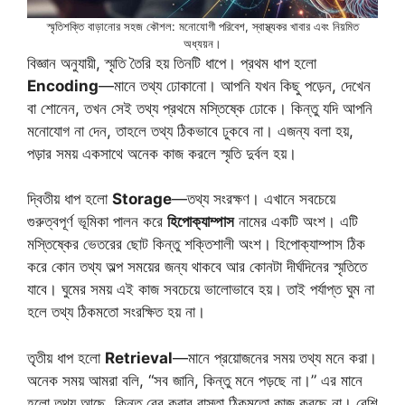
স্মৃতিশক্তি বাড়ানোর সহজ কৌশল: মনোযোগী পরিবেশ, স্বাস্থ্যকর খাবার এবং নিয়মিত
অধ্যয়ন।
বিজ্ঞান অনুযায়ী, স্মৃতি তৈরি হয় তিনটি ধাপে। প্রথম ধাপ হলো
Encoding
—মানে তথ্য ঢোকানো। আপনি যখন কিছু পড়েন, দেখেন
বা শোনেন, তখন সেই তথ্য প্রথমে মস্তিষ্কে ঢোকে। কিন্তু যদি আপনি
মনোযোগ না দেন, তাহলে তথ্য ঠিকভাবে ঢুকবে না। এজন্য বলা হয়,
পড়ার সময় একসাথে অনেক কাজ করলে স্মৃতি দুর্বল হয়।
দ্বিতীয় ধাপ হলো
Storage
—তথ্য সংরক্ষণ। এখানে সবচেয়ে
গুরুত্বপূর্ণ ভূমিকা পালন করে
হিপোক্যাম্পাস
নামের একটি অংশ। এটি
মস্তিষ্কের ভেতরের ছোট কিন্তু শক্তিশালী অংশ। হিপোক্যাম্পাস ঠিক
করে কোন তথ্য অল্প সময়ের জন্য থাকবে আর কোনটা দীর্ঘদিনের স্মৃতিতে
যাবে। ঘুমের সময় এই কাজ সবচেয়ে ভালোভাবে হয়। তাই পর্যাপ্ত ঘুম না
হলে তথ্য ঠিকমতো সংরক্ষিত হয় না।
তৃতীয় ধাপ হলো
Retrieval
—মানে প্রয়োজনের সময় তথ্য মনে করা।
অনেক সময় আমরা বলি, “সব জানি, কিন্তু মনে পড়ছে না।” এর মানে
হলো তথ্য আছে, কিন্তু বের করার রাস্তা ঠিকমতো কাজ করছে না। বেশি