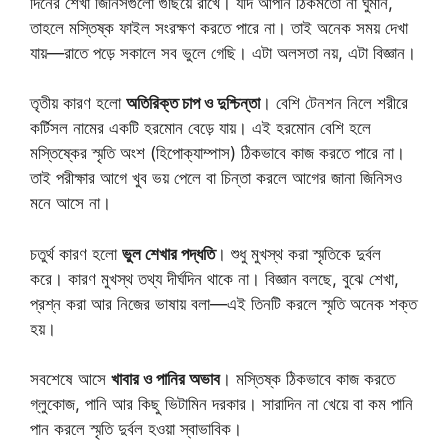
দিনের শেখা জিনিসগুলো গুছিয়ে রাখে। যদি আপনি ঠিকমতো না ঘুমান,
তাহলে মস্তিষ্ক ফাইল সংরক্ষণ করতে পারে না। তাই অনেক সময় দেখা
যায়—রাতে পড়ে সকালে সব ভুলে গেছি। এটা অলসতা নয়, এটা বিজ্ঞান।
তৃতীয় কারণ হলো
অতিরিক্ত চাপ ও দুশ্চিন্তা
। বেশি টেনশন নিলে শরীরে
কর্টিসল নামের একটি হরমোন বেড়ে যায়। এই হরমোন বেশি হলে
মস্তিষ্কের স্মৃতি অংশ (হিপোক্যাম্পাস) ঠিকভাবে কাজ করতে পারে না।
তাই পরীক্ষার আগে খুব ভয় পেলে বা চিন্তা করলে আগের জানা জিনিসও
মনে আসে না।
চতুর্থ কারণ হলো
ভুল শেখার পদ্ধতি
। শুধু মুখস্থ করা স্মৃতিকে দুর্বল
করে। কারণ মুখস্থ তথ্য দীর্ঘদিন থাকে না। বিজ্ঞান বলছে, বুঝে শেখা,
প্রশ্ন করা আর নিজের ভাষায় বলা—এই তিনটি করলে স্মৃতি অনেক শক্ত
হয়।
সবশেষে আসে
খাবার ও পানির অভাব
। মস্তিষ্ক ঠিকভাবে কাজ করতে
গ্লুকোজ, পানি আর কিছু ভিটামিন দরকার। সারাদিন না খেয়ে বা কম পানি
পান করলে স্মৃতি দুর্বল হওয়া স্বাভাবিক।