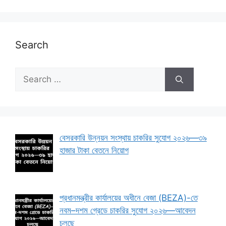
Search
Search
for:
বেসরকারি উন্নয়ন সংস্থায় চাকরির সুযোগ ২০২৬—৩৯
হাজার টাকা বেতনে নিয়োগ
প্রধানমন্ত্রীর কার্যালয়ের অধীনে বেজা (BEZA)-তে
নবম–দশম গ্রেডে চাকরির সুযোগ ২০২৬—আবেদন
চলছে