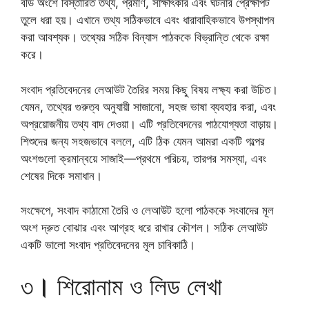
বডি অংশে বিস্তারিত তথ্য, প্রমাণ, সাক্ষাৎকার এবং ঘটনার প্রেক্ষাপট
তুলে ধরা হয়। এখানে তথ্য সঠিকভাবে এবং ধারাবাহিকভাবে উপস্থাপন
করা আবশ্যক। তথ্যের সঠিক বিন্যাস পাঠককে বিভ্রান্তি থেকে রক্ষা
করে।
সংবাদ প্রতিবেদনের লেআউট তৈরির সময় কিছু বিষয় লক্ষ্য করা উচিত।
যেমন, তথ্যের গুরুত্ব অনুযায়ী সাজানো, সহজ ভাষা ব্যবহার করা, এবং
অপ্রয়োজনীয় তথ্য বাদ দেওয়া। এটি প্রতিবেদনের পাঠযোগ্যতা বাড়ায়।
শিশুদের জন্য সহজভাবে বললে, এটি ঠিক যেমন আমরা একটি গল্পের
অংশগুলো ক্রমান্বয়ে সাজাই—প্রথমে পরিচয়, তারপর সমস্যা, এবং
শেষের দিকে সমাধান।
সংক্ষেপে, সংবাদ কাঠামো তৈরি ও লেআউট হলো পাঠককে সংবাদের মূল
অংশ দ্রুত বোঝার এবং আগ্রহ ধরে রাখার কৌশল। সঠিক লেআউট
একটি ভালো সংবাদ প্রতিবেদনের মূল চাবিকাঠি।
৩
।
শিরোনাম ও লিড লেখা