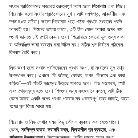
সংবাদ প্রতিবেদনের সবচেয়ে গুরুত্বপূর্ণ অংশ হলো
শিরোনাম
এবং
লিড
।
শিরোনাম হলো সংবাদ প্রতিবেদনের মুখ। এটি সংক্ষিপ্ত, আকর্ষণীয় এবং
স্পষ্ট হওয়া উচিত। ভালো শিরোনাম পড়ে পাঠক প্রথমে সংবাদের প্রতি
আগ্রহী হয়। শিশুদের ভাষায় বললে, এটি ঠিক যেমন আমরা গল্পের নাম
শুনেই জানতে চাই গল্পটা কেমন হবে। শিরোনামে কোনো ভুল তথ্য থাকা
বা অতিরঞ্জিত ভাষা ব্যবহার করা উচিত নয়। সঠিক শব্দ নির্বাচন পাঠকের
বিশ্বাস তৈরি করে।
লিড অংশ হলো সংবাদ প্রতিবেদনের প্রথম অংশ, যা সংবাদের মূল তথ্য
উপস্থাপন করে। এখানে “কি ঘটেছে, কোথায়, কখন, কিভাবে এবং কারা
জড়িত”—এই পাঁচটি প্রশ্নের উত্তর থাকতে হবে। লিড সংক্ষেপে, স্পষ্ট
এবং তথ্যসমৃদ্ধ হতে হবে। শিশুদের জন্য সহজভাবে বললে, এটি ঠিক
যেমন আমরা একটি গল্পের প্রথম প্যারায় সব গুরুত্বপূর্ণ তথ্য জানাই, যাতে
গল্পের মূল বিষয় বোঝা যায়।
শিরোনাম ও লিড লেখার সময় কিছু কৌশল ব্যবহার করা যেতে পারে।
যেমন,
সংক্ষিপ্ত বাক্য
,
সরাসরি তথ্য
,
ক্রিয়াশীল শব্দ ব্যবহার
, এবং
পাঠককে উদ্বুদ্ধ করা
। উদাহরণস্বরূপ, “বৃষ্টির কারণে স্কুল বন্ধ”