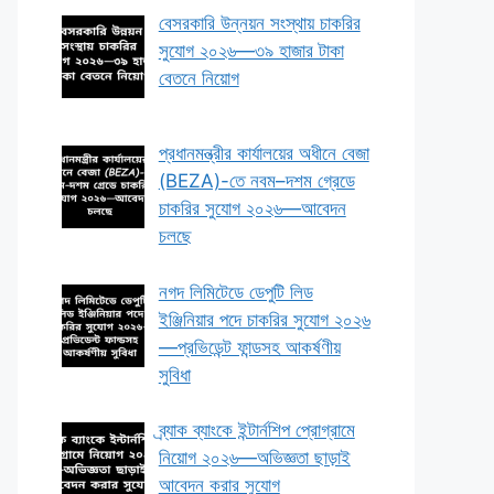
বেসরকারি উন্নয়ন সংস্থায় চাকরির
সুযোগ ২০২৬—৩৯ হাজার টাকা
বেতনে নিয়োগ
প্রধানমন্ত্রীর কার্যালয়ের অধীনে বেজা
(BEZA)-তে নবম–দশম গ্রেডে
চাকরির সুযোগ ২০২৬—আবেদন
চলছে
নগদ লিমিটেডে ডেপুটি লিড
ইঞ্জিনিয়ার পদে চাকরির সুযোগ ২০২৬
—প্রভিডেন্ট ফান্ডসহ আকর্ষণীয়
সুবিধা
ব্র্যাক ব্যাংকে ইন্টার্নশিপ প্রোগ্রামে
নিয়োগ ২০২৬—অভিজ্ঞতা ছাড়াই
আবেদন করার সুযোগ