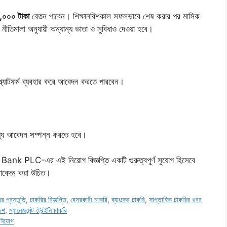
,০০০ টাকা
বেতন পাবেন। শিক্ষানবিশকাল সফলভাবে শেষ করার পর মাসিক
নীতিমালা অনুযায়ী অন্যান্য ভাতা ও সুবিধাও দেওয়া হবে।
্ল্যাটফর্ম ব্যবহার করে আবেদন করতে পারবেন।
মধ্যে আবেদন সম্পন্ন করতে হবে।
e Bank PLC-এর এই নিয়োগ বিজ্ঞপ্তি একটি গুরুত্বপূর্ণ সুযোগ হিসেবে
ই আবেদন করা উচিত।
র প্রস্তুতি
,
চাকরির বিজ্ঞপ্তি
,
বেসরকারী চাকরি
,
ব্যাংকের চাকরি
,
সাপ্তাহিক চাকরির খবর
দেশ
,
ম্যানেজমেন্ট ট্রেইনি চাকরি
নিয়োগ