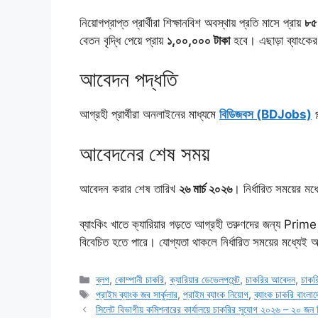
নিয়োগপ্রাপ্ত প্রার্থীরা শিক্ষানবিশ অবস্থায় প্রতি মাসে প্রায়
৮৫
বেতন বৃদ্ধি পেয়ে প্রায়
১,০০,০০০ টাকা
হবে। এছাড়া ব্যাংকের 
আবেদন পদ্ধতি
আগ্রহী প্রার্থীরা অনলাইনের মাধ্যমে
বিডিজবস (BDJobs)
প
আবেদনের শেষ সময়
আবেদন করার শেষ তারিখ
২৬ মার্চ ২০২৬
। নির্ধারিত সময়ের 
ব্যাংকিং খাতে ক্যারিয়ার গড়তে আগ্রহী তরুণদের জন্য Prim
বিবেচিত হতে পারে। যোগ্যতা থাকলে নির্ধারিত সময়ের মধ্যে
Categories
ব্লগ
,
কোম্পানী চাকরি
,
ক্যারিয়ার ডেভেলপমেন্ট
,
চাকরির আবেদন
,
চাকরি
Tags
প্রাইম ব্যাংক জব সার্কুলার
,
প্রাইম ব্যাংক নিয়োগ
,
ব্যাংক চাকরি বাংলা
সিলেট বিভাগীয় কমিশনারের কার্যালয়ে চাকরির সুযোগ ২০২৬ – ২০ জন 