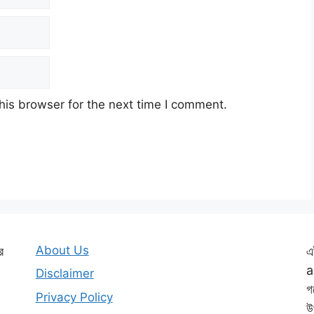
his browser for the next time I comment.
About Us
ে
এ
a
Disclaimer
গ
Privacy Policy
উ