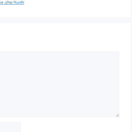
াংক এশিয়া পিএলসি