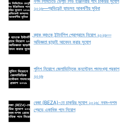
নগদ লিমিটেডে ডেপুটি লিড ইঞ্জিনিয়ার পদে চাকরির সুযোগ
২০২৬—প্রভিডেন্ট ফান্ডসহ আকর্ষণীয় সুবিধা
ব্র্যাক ব্যাংকে ইন্টার্নশিপ প্রোগ্রামে নিয়োগ ২০২৬—
অভিজ্ঞতা ছাড়াই আবেদন করার সুযোগ
পুলিশ নিয়োগে জেলাভিত্তিক কনস্টেবল পদসংখ্যা প্রকাশ
২০২৬
বেজা (BEZA)-তে চাকরির সুযোগ ২০২৬: নবম–দশম
গ্রেডে একাধিক পদে নিয়োগ