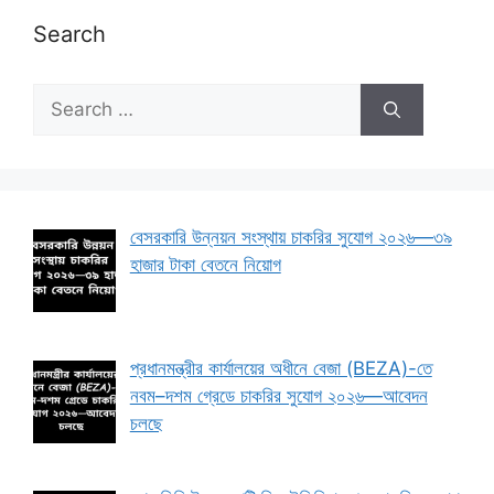
Search
Search
for:
বেসরকারি উন্নয়ন সংস্থায় চাকরির সুযোগ ২০২৬—৩৯
হাজার টাকা বেতনে নিয়োগ
প্রধানমন্ত্রীর কার্যালয়ের অধীনে বেজা (BEZA)-তে
নবম–দশম গ্রেডে চাকরির সুযোগ ২০২৬—আবেদন
চলছে