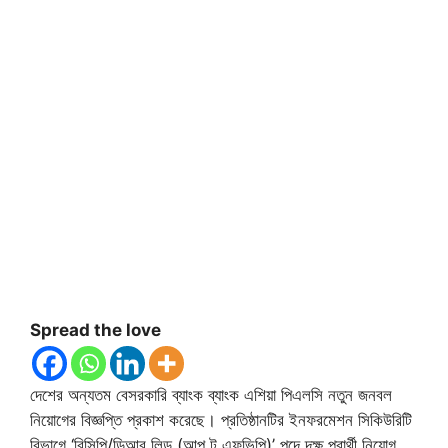
Spread the love
দেশের অন্যতম বেসরকারি ব্যাংক ব্যাংক এশিয়া পিএলসি নতুন জনবল
নিয়োগের বিজ্ঞপ্তি প্রকাশ করেছে। প্রতিষ্ঠানটির ইনফরমেশন সিকিউরিটি
বিভাগে ‘বিসিপি/ডিআর লিড (আপ টু এফভিপি)’ পদে দক্ষ প্রার্থী নিয়োগ