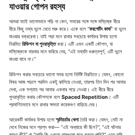
যাওয়ার গোপন রহস্য
আমরা যতই ভালোভাবে পড়ি না কেন, সময়ের সঙ্গে সঙ্গে মস্তিষ্ক ধীরে
ধীরে কিছু তথ্য ভুলে যেতে শুরু করে। একে বলে “
ফরগেটিং কার্ভ
” বা ভুলে
যাওয়ার বক্ররেখা। তাই পড়া মনে রাখার সবচেয়ে কার্যকর উপায় হলো
নিয়মিত
রিভিশন বা পুনরাবৃত্তি
করা। এটি এমন একটি কৌশল, যা
মস্তিষ্ককে বারবার মনে করিয়ে দেয়, “এই তথ্যটা গুরুত্বপূর্ণ, এটি ভুলে
যাওয়া যাবে না।”
রিভিশন করার সবচেয়ে ভালো সময় হলো নির্দিষ্ট বিরতিতে। যেমন, কোনো
বিষয় আজ পড়লে পরদিন একটু ঝালিয়ে নেওয়া, তারপর তিন দিন পর আবার
দেখা, এক সপ্তাহ পর আবার একবার পড়ে নেওয়া। এই ধীরে ধীরে
পুনরাবৃত্তি করার কৌশলকে বলে
Spaced Repetition
। এটি
প্রমাণিতভাবে মনে রাখার ক্ষমতা কয়েকগুণ বাড়িয়ে দেয়।
আরেকটি কার্যকর উপায় হলো
স্মৃতিচর্চার খেলা
তৈরি করা। যেমন, নোট না
দেখে নিজের মনে প্রশ্ন করা— “এই অধ্যায়ে কী ছিল?”, “এই ঘটনার
কারণ কী?” বা “আমি কি এখনো নামগুলো মনে করতে পারি?” এতে তুমি