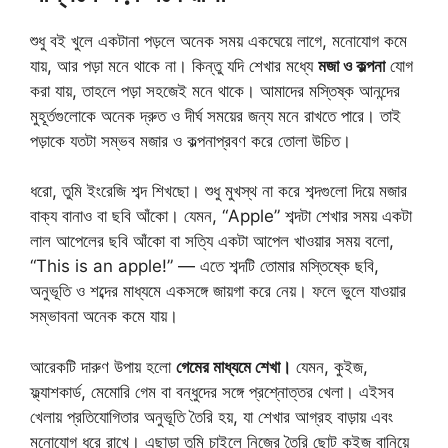
শুধু বই খুলে একটানা পড়লে অনেক সময় একঘেয়ে লাগে, মনোযোগ কমে
যায়, আর পড়া মনে থাকে না। কিন্তু যদি শেখার মধ্যে
মজা ও কল্পনা
যোগ
করা যায়, তাহলে পড়া সহজেই মনে থাকে। আমাদের মস্তিষ্ক আনন্দের
মুহূর্তগুলোকে অনেক দ্রুত ও দীর্ঘ সময়ের জন্য মনে রাখতে পারে। তাই
পড়াকে যতটা সম্ভব মজার ও কল্পনাপ্রবণ করে তোলা উচিত।
ধরো, তুমি ইংরেজি শব্দ শিখছো। শুধু মুখস্থ না করে শব্দগুলো দিয়ে মজার
বাক্য বানাও বা ছবি আঁকো। যেমন, “Apple” শব্দটা শেখার সময় একটা
লাল আপেলের ছবি আঁকো বা সত্যি একটা আপেল খাওয়ার সময় বলো,
“This is an apple!” — এতে শব্দটি তোমার মস্তিষ্কে ছবি,
অনুভূতি ও শব্দের মাধ্যমে একসঙ্গে জায়গা করে নেয়। ফলে ভুলে যাওয়ার
সম্ভাবনা অনেক কমে যায়।
আরেকটি দারুণ উপায় হলো
গেমের মাধ্যমে শেখা।
যেমন, কুইজ,
ফ্ল্যাশকার্ড, মেমোরি গেম বা বন্ধুদের সঙ্গে প্রশ্নোত্তর খেলা। এইসব
খেলায় প্রতিযোগিতার অনুভূতি তৈরি হয়, যা শেখার আগ্রহ বাড়ায় এবং
মনোযোগ ধরে রাখে। এছাড়া তুমি চাইলে নিজের তৈরি ছোট কুইজ বানিয়ে