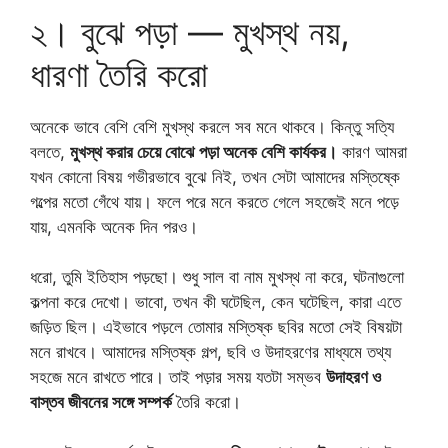
২। বুঝে পড়া — মুখস্থ নয়,
ধারণা তৈরি করো
অনেকে ভাবে বেশি বেশি মুখস্থ করলে সব মনে থাকবে। কিন্তু সত্যি
বলতে,
মুখস্থ করার চেয়ে বোঝে পড়া অনেক বেশি কার্যকর।
কারণ আমরা
যখন কোনো বিষয় গভীরভাবে বুঝে নিই, তখন সেটা আমাদের মস্তিষ্কে
গল্পের মতো গেঁথে যায়। ফলে পরে মনে করতে গেলে সহজেই মনে পড়ে
যায়, এমনকি অনেক দিন পরও।
ধরো, তুমি ইতিহাস পড়ছো। শুধু সাল বা নাম মুখস্থ না করে, ঘটনাগুলো
কল্পনা করে দেখো। ভাবো, তখন কী ঘটেছিল, কেন ঘটেছিল, কারা এতে
জড়িত ছিল। এইভাবে পড়লে তোমার মস্তিষ্ক ছবির মতো সেই বিষয়টা
মনে রাখবে। আমাদের মস্তিষ্ক গল্প, ছবি ও উদাহরণের মাধ্যমে তথ্য
সহজে মনে রাখতে পারে। তাই পড়ার সময় যতটা সম্ভব
উদাহরণ ও
বাস্তব জীবনের সঙ্গে সম্পর্ক
তৈরি করো।