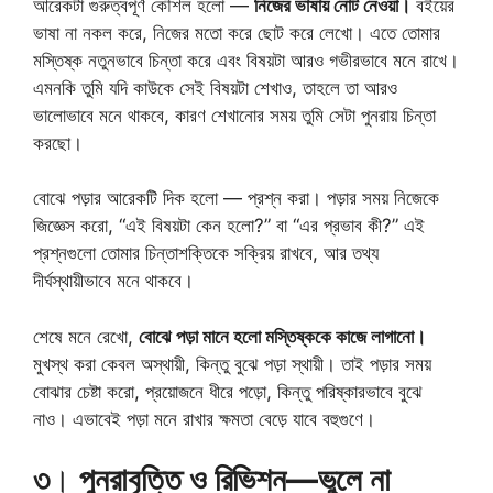
আরেকটা গুরুত্বপূর্ণ কৌশল হলো —
নিজের ভাষায় নোট নেওয়া।
বইয়ের
ভাষা না নকল করে, নিজের মতো করে ছোট করে লেখো। এতে তোমার
মস্তিষ্ক নতুনভাবে চিন্তা করে এবং বিষয়টা আরও গভীরভাবে মনে রাখে।
এমনকি তুমি যদি কাউকে সেই বিষয়টা শেখাও, তাহলে তা আরও
ভালোভাবে মনে থাকবে, কারণ শেখানোর সময় তুমি সেটা পুনরায় চিন্তা
করছো।
বোঝে পড়ার আরেকটি দিক হলো — প্রশ্ন করা। পড়ার সময় নিজেকে
জিজ্ঞেস করো, “এই বিষয়টা কেন হলো?” বা “এর প্রভাব কী?” এই
প্রশ্নগুলো তোমার চিন্তাশক্তিকে সক্রিয় রাখবে, আর তথ্য
দীর্ঘস্থায়ীভাবে মনে থাকবে।
শেষে মনে রেখো,
বোঝে পড়া মানে হলো মস্তিষ্ককে কাজে লাগানো।
মুখস্থ করা কেবল অস্থায়ী, কিন্তু বুঝে পড়া স্থায়ী। তাই পড়ার সময়
বোঝার চেষ্টা করো, প্রয়োজনে ধীরে পড়ো, কিন্তু পরিষ্কারভাবে বুঝে
নাও। এভাবেই পড়া মনে রাখার ক্ষমতা বেড়ে যাবে বহুগুণে।
৩
।
পুনরাবৃত্তি ও রিভিশন—ভুলে না