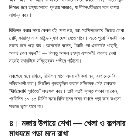
নিজের মনে তথ্যগুলোকে পুনরায় সাজাও, যা দীর্ঘস্থায়ীভাবে মনে রাখায়
সাহায্য করে।
রিভিশন করার সময় কেবল বই দেখা নয়, বরং সংক্ষিপ্তভাবে নিজের লেখা
নোট, ডায়াগ্রাম বা মাইন্ড ম্যাপ দেখা যেতে পারে। এতে পুরো বিষয়টা এক
নজরে মনে পড়ে যায়। অনেকেই বলেন, “আমি তো একবারই পড়েছি,
আবার কেন পড়ব?” — কিন্তু আসল রহস্য এখানেই! বারবার দেখা
মানেই তথ্যটিকে মস্তিষ্কের গভীরে পাঠানো।
সবশেষে মনে রাখবে, রিভিশন মানে সময় নষ্ট করা নয়, বরং মেমোরি
শক্তিশালী করা। নিয়মিত পুনরাবৃত্তি করলে মস্তিষ্ক সেই তথ্যকে
“দীর্ঘমেয়াদি স্মৃতিতে” সংরক্ষণ করে। তাই যতই ব্যস্ত থাকো না কেন,
প্রতিদিন ১০-১৫ মিনিট সময় রিভিশনের জন্য রাখলে পড়া আর কখনো
সহজে ভুলে যাবে না।
৪
।
মজার উপায়ে শেখা — খেলা ও কল্পনার
মাধ্যমে পড়া মনে রাখা