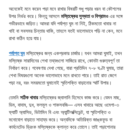
অনেকেই মনে করেন পড়া মনে রাখার বিষয়টি শুধু পড়ার ধরন বা কৌশলের
উপর নির্ভর করে। কিন্তু আসলে
মস্তিষ্কের সুস্থতা ও বিশ্রামও
এর সঙ্গে
গভীরভাবে জড়িত। আমরা যদি পর্যাপ্ত ঘুম না নিই, ঠিকমতো খাবার না
খাই বা সবসময় চিন্তায় থাকি, তাহলে যতই ভালোভাবে পড়ি না কেন, মনে
রাখা কঠিন হয়ে যায়।
পর্যাপ্ত ঘুম
মস্তিষ্কের জন্য একপ্রকার চার্জার। যখন আমরা ঘুমাই, তখন
মস্তিষ্ক সারাদিনের শেখা তথ্যগুলো সাজিয়ে রাখে, কোনটা গুরুত্বপূর্ণ তা
নির্ধারণ করে। গবেষণায় দেখা গেছে, যারা প্রতিদিন ৭-৮ ঘণ্টা ঘুমায়, তারা
শেখা বিষয়গুলো অনেক ভালোভাবে মনে রাখতে পারে। তাই রাত জেগে
পড়া নয়, বরং সময়মতো ঘুমানোই স্মৃতিশক্তি বাড়ানোর স্মার্ট উপায়।
তেমনি
সঠিক খাবার
মস্তিষ্কের জ্বালানি হিসেবে কাজ করে। যেমন মাছ,
ডিম, বাদাম, দুধ, ফলমূল ও শাকসবজি— এসব খাবারে আছে ওমেগা-৩
ফ্যাটি অ্যাসিড, ভিটামিন বি এবং অ্যান্টিঅক্সিডেন্ট, যা স্মৃতিশক্তি ও
মনোযোগ বাড়াতে সাহায্য করে। অন্যদিকে অতিরিক্ত জাঙ্কফুড বা
কার্বনেটেড ড্রিংক মস্তিষ্ককে ক্লান্ত করে তোলে। তাই পড়াশোনার