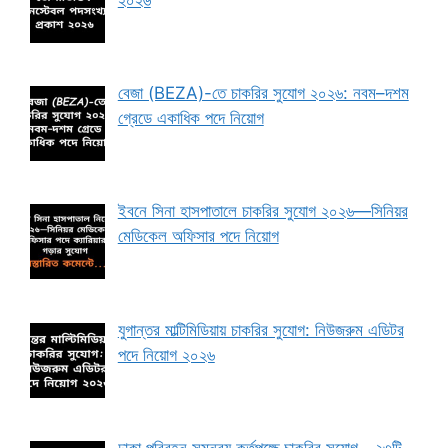
বেজা (BEZA)-তে চাকরির সুযোগ ২০২৬: নবম–দশম
গ্রেডে একাধিক পদে নিয়োগ
ইবনে সিনা হাসপাতালে চাকরির সুযোগ ২০২৬—সিনিয়র
মেডিকেল অফিসার পদে নিয়োগ
যুগান্তর মাল্টিমিডিয়ায় চাকরির সুযোগ: নিউজরুম এডিটর
পদে নিয়োগ ২০২৬
ঢাকা পরিবহন সমন্বয় কর্তৃপক্ষে চাকরির সুযোগ—২৩টি