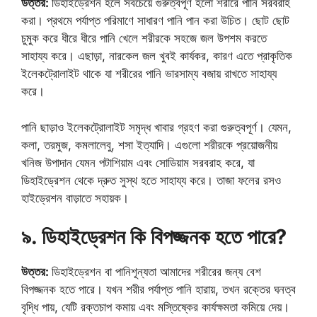
উত্তর:
ডিহাইড্রেশন হলে সবচেয়ে গুরুত্বপূর্ণ হলো শরীরে পানি সরবরাহ
করা। প্রথমে পর্যাপ্ত পরিমাণে সাধারণ পানি পান করা উচিত। ছোট ছোট
চুমুক করে ধীরে ধীরে পানি খেলে শরীরকে সহজে জল উপশম করতে
সাহায্য করে। এছাড়া, নারকেল জল খুবই কার্যকর, কারণ এতে প্রাকৃতিক
ইলেকট্রোলাইট থাকে যা শরীরের পানি ভারসাম্য বজায় রাখতে সাহায্য
করে।
পানি ছাড়াও ইলেকট্রোলাইট সমৃদ্ধ খাবার গ্রহণ করা গুরুত্বপূর্ণ। যেমন,
কলা, তরমুজ, কমলালেবু, শসা ইত্যাদি। এগুলো শরীরকে প্রয়োজনীয়
খনিজ উপাদান যেমন পটাশিয়াম এবং সোডিয়াম সরবরাহ করে, যা
ডিহাইড্রেশন থেকে দ্রুত সুস্থ হতে সাহায্য করে। তাজা ফলের রসও
হাইড্রেশন বাড়াতে সহায়ক।
৯. ডিহাইড্রেশন কি বিপজ্জনক হতে পারে?
উত্তর:
ডিহাইড্রেশন বা পানিশূন্যতা আমাদের শরীরের জন্য বেশ
বিপজ্জনক হতে পারে। যখন শরীর পর্যাপ্ত পানি হারায়, তখন রক্তের ঘনত্ব
বৃদ্ধি পায়, যেটি রক্তচাপ কমায় এবং মস্তিষ্কের কার্যক্ষমতা কমিয়ে দেয়।