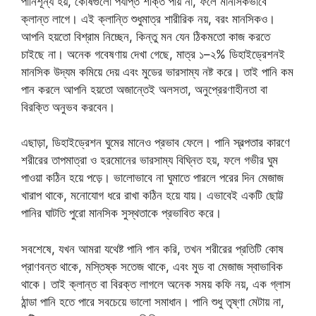
পানিশূন্য হয়, কোষগুলো পর্যাপ্ত শক্তি পায় না, ফলে মানসিকভাবে
ক্লান্ত লাগে। এই ক্লান্তি শুধুমাত্র শারীরিক নয়, বরং মানসিকও।
আপনি হয়তো বিশ্রাম নিচ্ছেন, কিন্তু মন যেন ঠিকমতো কাজ করতে
চাইছে না। অনেক গবেষণায় দেখা গেছে, মাত্র ১–২% ডিহাইড্রেশনই
মানসিক উদ্যম কমিয়ে দেয় এবং মুডের ভারসাম্য নষ্ট করে। তাই পানি কম
পান করলে আপনি হয়তো অজান্তেই অলসতা, অনুপ্রেরণাহীনতা বা
বিরক্তি অনুভব করবেন।
এছাড়া, ডিহাইড্রেশন ঘুমের মানেও প্রভাব ফেলে। পানি স্বল্পতার কারণে
শরীরের তাপমাত্রা ও হরমোনের ভারসাম্য বিঘ্নিত হয়, ফলে গভীর ঘুম
পাওয়া কঠিন হয়ে পড়ে। ভালোভাবে না ঘুমাতে পারলে পরের দিন মেজাজ
খারাপ থাকে, মনোযোগ ধরে রাখা কঠিন হয়ে যায়। এভাবেই একটি ছোট্ট
পানির ঘাটতি পুরো মানসিক সুস্থতাকে প্রভাবিত করে।
সবশেষে, যখন আমরা যথেষ্ট পানি পান করি, তখন শরীরের প্রতিটি কোষ
প্রাণবন্ত থাকে, মস্তিষ্ক সতেজ থাকে, এবং মুড বা মেজাজ স্বাভাবিক
থাকে। তাই ক্লান্ত বা বিরক্ত লাগলে অনেক সময় কফি নয়, এক গ্লাস
ঠান্ডা পানি হতে পারে সবচেয়ে ভালো সমাধান। পানি শুধু তৃষ্ণা মেটায় না,