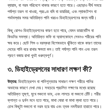
ব্যায়াম, বা গরম পরিবেশে থাকার কারণে হতে পারে। এছাড়াও দীর্ঘ সময়ে
পর্যাপ্ত তরল না খাওয়া, প্রচণ্ড বমি বা ডায়রিয়া, এবং ল্যাকটেশন বা
গর্ভাবস্থার সময় অতিরিক্ত পানি খরচও ডিহাইড্রেশনের জন্য দায়ী।
কিছু রোগও ডিহাইড্রেশনের কারণ হতে পারে, যেমন ডায়াবেটিস বা
কিডনির সমস্যা। অতিরিক্ত কফি বা অ্যালকোহল সেবনও শরীরের পানি
ক্ষয় করে। ছোট শিশু ও বয়স্করা বিশেষভাবে ঝুঁকিতে থাকে কারণ তাদের
দেহের পানি ধরে রাখার ক্ষমতা কম। তাই পর্যাপ্ত পানি পান এবং তরল
গ্রহণ বজায় রাখা খুবই গুরুত্বপূর্ণ।
৩. ডিহাইড্রেশনের সাধারণ লক্ষণ কী?
উত্তর:
ডিহাইড্রেশন বা পানিশূন্যতার সাধারণ লক্ষণ শরীরে পানির
অভাবের কারণে দেখা দেয়। সবচেয়ে প্রচলিত লক্ষণের মধ্যে রয়েছে
অতিরিক্ত তৃষ্ণা, মুখে শুকনো ভাব, এবং লালচে বা শুকনো ঠোঁট। শরীর
ক্লান্ত ও দুর্বল মনে হতে পারে, মাথা ঘোরা বা মাথা ব্যথা হতে পারে।
চোখ কিছুটা শুকনো বা নরম হয়ে যায় এবং ত্বক নমনীয়তা হারাতে পারে।