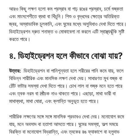
আরও কিছু লক্ষণ হলো কম প্রস্রাব বা গাঢ় রঙের প্রস্রাব, চর্মে শুষ্কতা
এবং মাংসপেশীতে ব্যথা বা খিঁচুনি। শিশু ও বৃদ্ধদের ক্ষেত্রে অতিরিক্ত
জ্বর, অস্বাভাবিক চুলকানি, এবং ঘুমের মধ্যে অসুবিধাও দেখা দিতে পারে।
ডিহাইড্রেশন দ্রুত শনাক্ত ও মোকাবেলা না করলে এটি স্বাস্থ্যঝুঁকি সৃষ্টি
করতে পারে।
৪. ডিহাইড্রেশন হলে কীভাবে বোঝা যায়?
উত্তর:
ডিহাইড্রেশন বা পানিশূন্যতা হলে শরীরের পানি কমে যায়, ফলে
বিভিন্ন শারীরিক এবং মানসিক লক্ষণ দেখা দেয়। সাধারণত মুখ শুষ্ক বা
ঠোঁট ফাটার সমস্যা দেখা দিতে পারে। চোখ লাল বা শুষ্ক মনে হতে পারে
এবং ত্বক নরম বা लोচক নাও থাকতে পারে। এছাড়া, মাথা ভারী বা
মাথাব্যথা, মাথা ঘোরা, এবং ক্লান্তি অনুভূত হতে পারে।
শারীরিক লক্ষণের সঙ্গে সঙ্গে মানসিক প্রভাবও দেখা দেয়। মনোযোগ কমে
যায়, মনে অবসাদ বা হতাশা আসতে পারে। ঘুমের সমস্যা, অল্প সময়ে
বিরক্তি বা মনোযোগ বিভ্রান্তি, এবং ত্বকের রঙ ফ্যাকাশে বা হলুদাভ