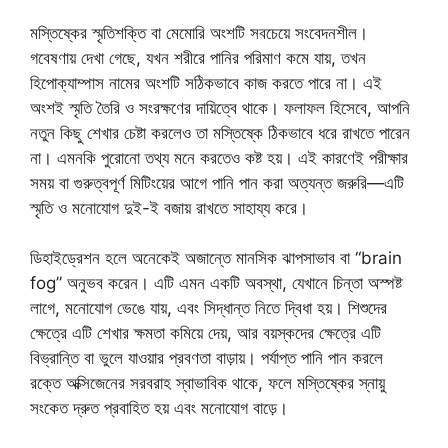
মস্তিষ্কের স্মৃতিশক্তি বা মেমোরি অংশটি সবচেয়ে সংবেদনশীল।
গবেষণায় দেখা গেছে, যখন শরীরে পানির পরিমাণ কমে যায়, তখন
হিপোক্যাম্পাস নামের অংশটি সঠিকভাবে কাজ করতে পারে না। এই
অংশই স্মৃতি তৈরি ও সংরক্ষণের দায়িত্বে থাকে। ফলাফল হিসেবে, আপনি
নতুন কিছু শেখার চেষ্টা করলেও তা মস্তিষ্কে ঠিকভাবে ধরে রাখতে পারেন
না। এমনকি পুরোনো তথ্য মনে করতেও কষ্ট হয়। এই কারণেই পরীক্ষার
সময় বা গুরুত্বপূর্ণ মিটিংয়ের আগে পানি পান করা অত্যন্ত জরুরি—এটি
স্মৃতি ও মনোযোগ দুই-ই বজায় রাখতে সাহায্য করে।
ডিহাইড্রেশন হলে অনেকেই অজান্তে মানসিক ঝাপসাভাব বা “brain
fog” অনুভব করেন। এটি এমন একটি অবস্থা, যেখানে চিন্তা অস্পষ্ট
লাগে, মনোযোগ ভেঙে যায়, এবং সিদ্ধান্ত নিতে দ্বিধা হয়। শিশুদের
ক্ষেত্রে এটি শেখার ক্ষমতা কমিয়ে দেয়, আর বয়স্কদের ক্ষেত্রে এটি
বিভ্রান্তি বা ভুলে যাওয়ার প্রবণতা বাড়ায়। পর্যাপ্ত পানি পান করলে
রক্তে অক্সিজেনের সরবরাহ স্বাভাবিক থাকে, ফলে মস্তিষ্কের স্নায়ু
সংকেত দ্রুত প্রবাহিত হয় এবং মনোযোগ বাড়ে।