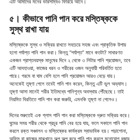
এটি আমাদের মনের ভারসাম্যও ফিরিয়ে আনে।
৫। কীভাবে পানি পান করে মস্তিষ্ককে
সুস্থ রাখা যায়
মস্তিষ্ককে সুস্থ ও সক্রিয় রাখতে সবচেয়ে সহজ এবং প্রাকৃতিক উপায়
হলো পর্যাপ্ত পানি পান করা। কিন্তু “পর্যাপ্ত” মানে কতটা? সাধারণত
একজন প্রাপ্তবয়স্ক মানুষের দিনে ২ থেকে ৩ লিটার পানি প্রয়োজন, তবে
এটি আবহাওয়া, কাজের ধরন ও শরীরের ওজন অনুযায়ী পরিবর্তিত হতে
পারে। গরমে বা ঘাম বেশি হলে পানি প্রয়োজন আরও বেড়ে যায়।
অনেকেই তৃষ্ণা পেলে তবেই পানি পান করেন, কিন্তু এটি ভুল অভ্যাস।
তৃষ্ণা আসা মানেই শরীর ইতিমধ্যে পানিশূন্য অবস্থায় পৌঁছেছে। তাই
নিয়মিত বিরতিতে পানি পান করা জরুরি, এমনকি তৃষ্ণা না পেলেও।
দিনের শুরুতেই এক গ্লাস পানি পান করা মস্তিষ্ককে দ্রুত সক্রিয় করে।
ঘুমের সময় শরীর থেকে প্রচুর পানি বের হয়ে যায়, ফলে সকালে পানি পান
করলে রক্ত সঞ্চালন ও মস্তিষ্কের কার্যক্রম স্বাভাবিক হয়। পড়াশোনা,
অফিস বা কাজের মাঝখানে অল্প অল্প করে পানি পান করলে মনোযোগ বজায়