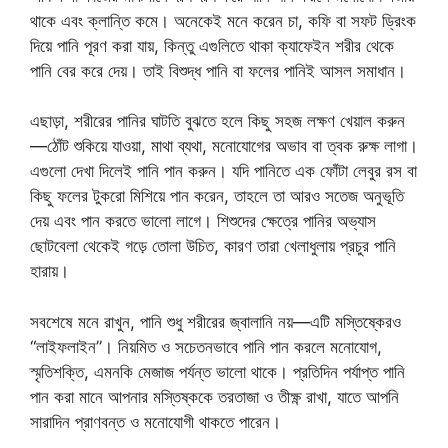
থাকে এবং ক্লান্তি কমে। অনেকেই মনে করেন চা, কফি বা সফট ড্রিংক
দিয়ে পানি পূরণ করা যায়, কিন্তু এগুলিতে থাকা ক্যাফেইন শরীর থেকে
পানি বের করে দেয়। তাই বিশুদ্ধ পানি বা ফলের পানিই আসল সমাধান।
এছাড়া, শরীরের পানির ঘাটতি বুঝতে হলে কিছু সহজ লক্ষণ খেয়াল করুন
—ঠোঁট শুকিয়ে যাওয়া, মাথা ব্যথা, মনোযোগের অভাব বা ত্বক রুক্ষ লাগা।
এগুলো দেখা দিলেই পানি পান করুন। যদি পানিতে এক ফোঁটা লেবুর রস বা
কিছু ফলের টুকরো মিশিয়ে পান করেন, তাহলে তা আরও সতেজ অনুভূতি
দেয় এবং পান করতে ভালো লাগে। শিশুদের ক্ষেত্রে পানির অভ্যাস
ছোটবেলা থেকেই গড়ে তোলা উচিত, কারণ তারা খেলাধুলায় প্রচুর পানি
হারায়।
সবশেষে মনে রাখুন, পানি শুধু শরীরের জ্বালানি নয়—এটি মস্তিষ্কেরও
“লাইফলাইন”। নিয়মিত ও সচেতনভাবে পানি পান করলে মনোযোগ,
স্মৃতিশক্তি, এমনকি মেজাজ পর্যন্ত ভালো থাকে। প্রতিদিন পর্যাপ্ত পানি
পান করা মানে আপনার মস্তিষ্ককে তরতাজা ও তীক্ষ্ণ রাখা, যাতে আপনি
সারাদিন প্রাণবন্ত ও মনোযোগী থাকতে পারেন।