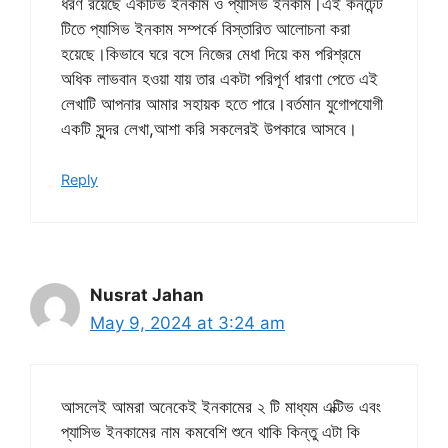
ধরণ রয়েছে একটিভ ইনকাম ও প্যাসিভ ইনকাম।এই কনটেন্ট
টিতে প্যাসিভ ইনকাম সম্পর্কে বিস্তারিত আলোচনা করা
হয়েছে।কিভাবে ঘরে বসে নিজের মেধা দিয়ে কম পরিশ্রমে
অধিক লাভবান হওয়া যায় তার একটা পরিপূর্ণ ধারণা পেতে এই
লেখাটি আপনার আমার সহায়ক হতে পারে।বর্তমান যুগোপযোগী
একটি সুন্দর লেখা,আশা করি সকলেরই উপকারে আসবে।
Reply
Nusrat Jahan
May 9, 2024 at 3:24 am
আসলেই আমরা অনেকেই ইনকামের ২ টি মাধ্যম এক্টিভ এবং
প্যাসিভ ইনকামের নাম কমবেশি শুনে থাকি কিন্তু এটা কি