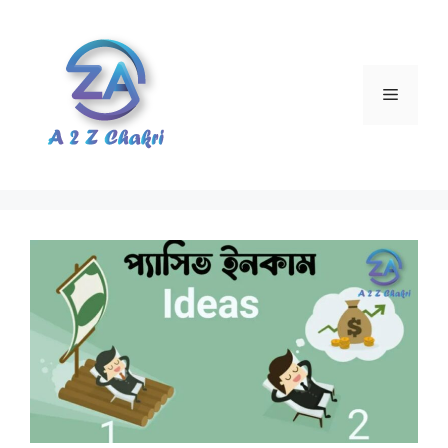
Skip
to
content
Menu