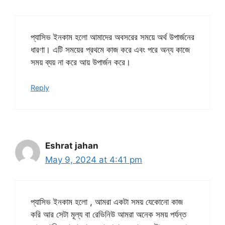
প্যাসিভ ইনকাম হলো আমাদের অবসরের সময়ে অর্থ উপার্জনের
ধারণা। এটি সময়ের প্রথমে কাজ করে এবং পরে অন্য কাজে
সময় ব্যয় না করে আয় উপার্জন করে।
Reply
Eshrat jahan
May 9, 2024 at 4:41 pm
প্যাসিভ ইনকাম হলো , আমরা একটা সময় যেকোনো কাজ
করি আর সেটা মূল্য বা রেভিনিউ আমরা অনেক সময় পর্যন্ত