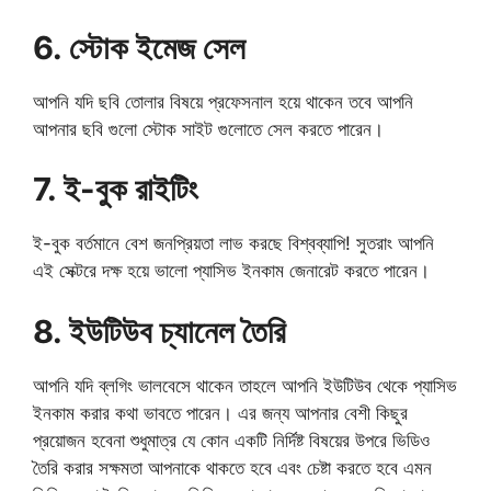
6. স্টোক ইমেজ সেল
আপনি যদি ছবি তোলার বিষয়ে প্রফেসনাল হয়ে থাকেন তবে আপনি
আপনার ছবি গুলো স্টোক সাইট গুলোতে সেল করতে পারেন।
7. ই-বুক রাইটিং
ই-বুক বর্তমানে বেশ জনপ্রিয়তা লাভ করছে বিশ্বব্যাপি! সুতরাং আপনি
এই সেক্টরে দক্ষ হয়ে ভালো প্যাসিভ ইনকাম জেনারেট করতে পারেন।
8. ইউটিউব চ্যানেল তৈরি
আপনি যদি ব্লগিং ভালবেসে থাকেন তাহলে আপনি ইউটিউব থেকে প্যাসিভ
ইনকাম করার কথা ভাবতে পারেন। এর জন্য আপনার বেশী কিছুর
প্রয়োজন হবেনা শুধুমাত্র যে কোন একটি নির্দিষ্ট বিষয়ের উপরে ভিডিও
তৈরি করার সক্ষমতা আপনাকে থাকতে হবে এবং চেষ্টা করতে হবে এমন