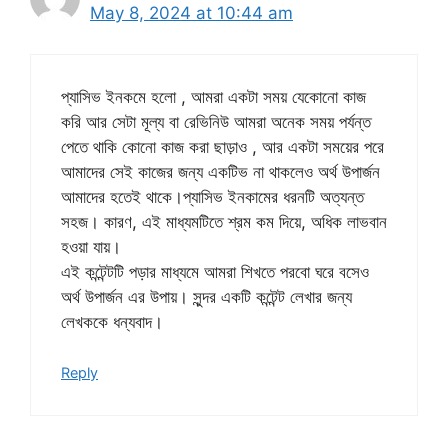
May 8, 2024 at 10:44 am
প্যাসিভ ইনকমে হলো , আমরা একটা সময় যেকোনো কাজ
করি আর সেটা মূল্য বা রেভিনিউ আমরা অনেক সময় পর্যন্ত
পেতে থাকি কোনো কাজ করা ছাড়াও , আর একটা সময়ের পরে
আমাদের সেই কাজের জন্য একটিভ না থাকলেও অর্থ উপার্জন
আমাদের হতেই থাকে।প্যাসিভ ইনকামের ধরনটি অত্যন্ত
সহজ। কারণ, এই মাধ্যমটিতে শ্রম কম দিয়ে, অধিক লাভবান
হওয়া যায়।
এই কন্টেন্টটি পড়ার মাধ্যমে আমরা শিখতে পরবো ঘরে বসেও
অর্থ উপার্জন এর উপায়। সুন্দর একটি কন্টেন্ট লেখার জন্য
লেখককে ধন্যবাদ।
Reply