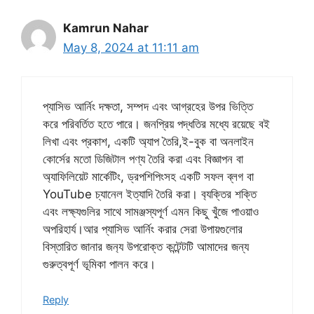
Kamrun Nahar
May 8, 2024 at 11:11 am
প্যাসিভ আর্নিং দক্ষতা, সম্পদ এবং আগ্রহের উপর ভিত্তি
করে পরিবর্তিত হতে পারে। জনপ্রিয় পদ্ধতির মধ্যে রয়েছে বই
লিখা এবং প্রকাশ, একটি অ্যাপ তৈরি,ই-বুক বা অনলাইন
কোর্সের মতো ডিজিটাল পণ্য তৈরি করা এবং বিজ্ঞাপন বা
অ্যাফিলিয়েট মার্কেটিং, ড্রপশিপিংসহ একটি সফল ব্লগ বা
YouTube চ্যানেল ইত্যাদি তৈরি করা। ব‍্যক্তির শক্তি
এবং লক্ষ্যগুলির সাথে সামঞ্জস্যপূর্ণ এমন কিছু খুঁজে পাওয়াও
অপরিহার্য।আর প্যাসিভ আর্নিং করার সেরা উপায়গুলোর
বিস্তারিত জানার জন‍্য উপরোক্ত কন্টেন্টটি আমাদের জন্য
গুরুত্বপূর্ণ ভূমিকা পালন করে।
Reply