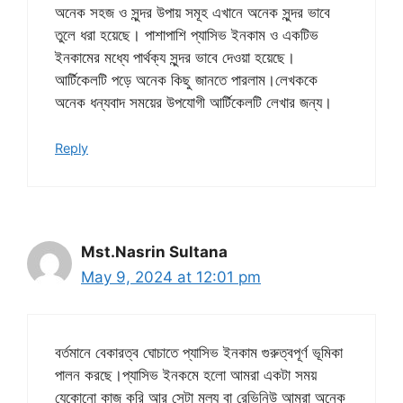
অনেক সহজ ও সুন্দর উপায় সমূহ এখানে অনেক সুন্দর ভাবে
তুলে ধরা হয়েছে। পাশাপাশি প্যাসিভ ইনকাম ও একটিভ
ইনকামের মধ্যে পার্থক্য সুন্দর ভাবে দেওয়া হয়েছে।
আর্টিকেলটি পড়ে অনেক কিছু জানতে পারলাম।লেখককে
অনেক ধন্যবাদ সময়ের উপযোগী আর্টিকেলটি লেখার জন্য।
Reply
Mst.Nasrin Sultana
May 9, 2024 at 12:01 pm
বর্তমানে বেকারত্ব ঘোচাতে প্যাসিভ ইনকাম গুরুত্বপূর্ণ ভূমিকা
পালন করছে।প্যাসিভ ইনকমে হলো আমরা একটা সময়
যেকোনো কাজ করি আর সেটা মূল্য বা রেভিনিউ আমরা অনেক