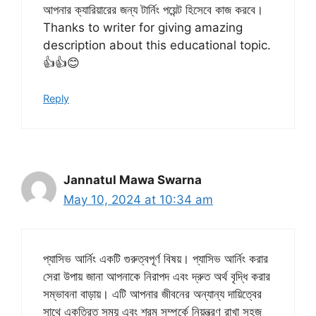
আপনার ক্যারিয়ারের জন্য টার্নিং পয়েন্ট হিসেবে কাজ করবে।
Thanks to writer for giving amazing
description about this educational topic.
👍👍😊
Reply
Jannatul Mawa Swarna
May 10, 2024 at 10:34 am
প্যাসিভ আর্নিং একটি গুরুত্বপূর্ণ বিষয়। প্যাসিভ আর্নিং করার
সেরা উপায় জানা আপনাকে নিরাপদ এবং দ্রুত অর্থ বৃদ্ধি করার
সম্ভাবনা বাড়ায়। এটি আপনার জীবনের অন্যান্য দায়িত্বের
সাথে একত্রিত সময় এবং শ্রম সম্পর্কে নিয়ন্ত্রণ রাখা সহজ