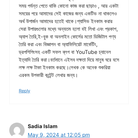
সময় পর্যন্ত পেতে থাকি কোনো কাজ করা ছাড়াও , আর একটা
সময়ের পরে আমাদের সেই কাজের জন্য একটিভ না থাকলেও
অর্থ উপার্জন আমাদের হতেই থাকে।প্যাসিভ ইনকাম করার
সেরা উপায়গুলোর মধ্যে অন্যতম হলো বই লিখা এবং প্রকাশ,
অ্যাপ তৈরি,ই-বুক বা অনলাইন কোর্সের মতো ডিজিটাল পণ্য
তৈরি করা এবং বিজ্ঞাপন বা অ্যাফিলিয়েট মার্কেটিং,
ড্রপশিপিংসহ একটি সফল ব্লগ বা YouTube চ্যানেল
ইত্যাদি তৈরি করা।বর্তমানে এইসব দক্ষতা দিয়ে মানুষ ঘরে বসে
লক্ষ লক্ষ টাকা ইনকাম করছে।লেখক কে অনেক শুকরিয়া
এরকম উপকারী কন্টেন্ট লেখার জন্য।
Reply
Sadia Islam
May 9, 2024 at 12:05 pm