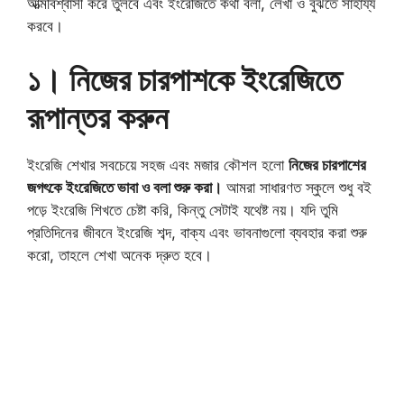
আত্মবিশ্বাসী করে তুলবে এবং ইংরেজিতে কথা বলা, লেখা ও বুঝতে সাহায্য
করবে।
১। নিজের চারপাশকে ইংরেজিতে
রূপান্তর করুন
ইংরেজি শেখার সবচেয়ে সহজ এবং মজার কৌশল হলো
নিজের চারপাশের
জগৎকে ইংরেজিতে ভাবা ও বলা শুরু করা।
আমরা সাধারণত স্কুলে শুধু বই
পড়ে ইংরেজি শিখতে চেষ্টা করি, কিন্তু সেটাই যথেষ্ট নয়। যদি তুমি
প্রতিদিনের জীবনে ইংরেজি শব্দ, বাক্য এবং ভাবনাগুলো ব্যবহার করা শুরু
করো, তাহলে শেখা অনেক দ্রুত হবে।