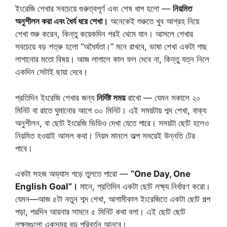
ইংরেজি শেখার সবচেয়ে গুরুত্বপূর্ণ এবং শেষ ধাপ হলো —
নিয়মিত
অনুশীলন করা এবং ধৈর্য ধরে শেখা।
অনেকেই শুরুতে খুব আগ্রহ নিয়ে
শেখা শুরু করেন, কিন্তু কয়েকদিন পরই থেমে যান। আসলে শেখার
সবচেয়ে বড় শত্রু হলো “অধৈর্যতা।” মনে রাখবে, ভাষা শেখা একটা গাছ
লাগানোর মতো বিষয়। আজ লাগালে কাল ফল দেবে না, কিন্তু যত্ন নিলে
একদিন সেটাই ছায়া দেবে।
প্রতিদিন ইংরেজি শেখার জন্য
নির্দিষ্ট সময়
রাখো — যেমন সকালে ২০
মিনিট বা রাতে ঘুমানোর আগে ৩০ মিনিট। এই সময়টায় শব্দ শেখা, বাক্য
অনুশীলন, বা ছোট ইংরেজি ভিডিও দেখা যেতে পারে। সময়টা ছোট হলেও
নিয়মিত হওয়াই আসল কথা। নিয়ম মানলে অল্প সময়েই উন্নতি টের
পাবে।
একটা সহজ অভ্যাস গড়ে তুলতে পারো —
“One Day, One
English Goal”।
মানে, প্রতিদিন একটা ছোট লক্ষ্য নির্ধারণ করো।
যেমন—আজ ৫টা নতুন শব্দ শেখা, আগামীকাল ইংরেজিতে একটা ছোট গল্প
পড়া, পরদিন আয়নার সামনে ৫ মিনিট কথা বলা। এই ছোট ছোট
লক্ষ্যগুলো একসময় বড় পরিবর্তন আনবে।