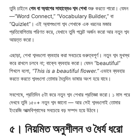
তুমি চাইলে
গেম বা অ্যাপের সাহায্যেও শব্দ শেখা
শুরু করতে পারো। যেমন
—“Word Connect,” “Vocabulary Builder,” বা
“Quizlet”। এই অ্যাপগুলো শব্দ শেখাকে এক ধরনের মজার
প্রতিযোগিতায় পরিণত করে, যেখানে তুমি পয়েন্ট অর্জন করো আর নতুন শব্দ
আয়ত্ত করো।
এছাড়া, শেখা শব্দগুলো ব্যবহার করা সবচেয়ে গুরুত্বপূর্ণ। নতুন শব্দ মুখস্থ
করে রাখলে চলবে না; বাক্যে ব্যবহার করো। যেমন “beautiful”
শিখলে বলো,
“This is a beautiful flower.”
এভাবে ব্যবহার
করতে করতে শব্দগুলো তোমার দৈনন্দিন ভাষার অংশ হয়ে যাবে।
সবশেষে, প্রতিদিন ৫টা করে নতুন শব্দ শেখার প্রতিজ্ঞা করো। ১ মাস পরে
দেখবে তুমি ১৫০+ নতুন শব্দ জানো — আর সেই শব্দগুলোই তোমার
ইংরেজি আত্মবিশ্বাসের সবচেয়ে বড় সম্পদ হয়ে উঠবে।
৫। নিয়মিত অনুশীলন ও ধৈর্য ধরো