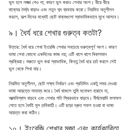
ভুল হলে লজ্জা পেও না; কারণ ভুল করাও শেখার অংশ। ধীরে ধীরে
বাক্যের দৈর্ঘ্য বাড়াও এবং নতুন শব্দ ব্যবহার করো। নিয়মিত অনুশীলন
করলে, অল্প দিনের মধ্যেই ছোট বাক্যগুলো স্বাভাবিকভাবে মুখে আসবে।
৯। ধৈর্য ধরে শেখার গুরুত্ব কতটা?
উত্তর: ধৈর্য ধরে শেখা ইংরেজি শেখার সবচেয়ে গুরুত্বপূর্ণ অংশ। কারণ
ভাষা শেখা কোনো একদিনের কাজ নয়; এটি ধাপে ধাপে বিকাশমান
প্রক্রিয়া। শুরুতে ভুল করা স্বাভাবিক, কিন্তু ধৈর্য ধরে চর্চা করলে সেই
ভুল থেকে শিখা যায়।
নিয়মিত অনুশীলন, ছোট লক্ষ্য নির্ধারণ এবং প্রতিদিন একটু সময় দেওয়া
ভাষা আয়ত্তে সাহায্য করে। ধৈর্য থাকলে তুমি মনোবল হারাবে না,
আত্মবিশ্বাস বাড়বে এবং শেখার গতি স্থিরভাবে বাড়বে। দীর্ঘমেয়াদি ফলাফল
পেতে হলে ধৈর্যই মূল চাবিকাঠি। এটি ছাড়া দ্রুত সফল হওয়া বা ভাষা
আয়ত্ত করা কঠিন।
১০। ইংরেজি শেখার মজা এবং কার্যকারিতা