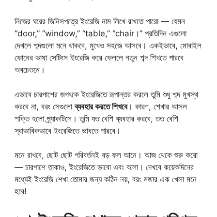
নিজের ঘরের জিনিসপত্রে ইংরেজি নাম লিখে রাখতে পারো — যেমন
“door,” “window,” “table,” “chair।” প্রতিদিন এগুলো
দেখলে শব্দগুলো মনে থাকবে, মুখেও সহজে আসবে। একইভাবে, মোবাইল
ফোনের ভাষা সেটিংস ইংরেজি করে ফেললে নতুন শব্দ শিখতে পারবে
অবচেতনে।
এভাবে চারপাশের জগৎকে ইংরেজিতে রূপান্তর করলে তুমি শুধু শব্দ মুখস্থ
করবে না, বরং সেগুলো
ব্যবহার করতে শিখবে
। কারণ, শেখার আসল
শক্তি হলো প্র্যাকটিসে। তুমি যত বেশি ব্যবহার করবে, তত বেশি
স্বাভাবিকভাবে ইংরেজিতে ভাবতে পারবে।
মনে রাখবে, ছোট ছোট পরিবর্তনই বড় ফল আনে। আজ থেকে শুরু করো
— চারপাশে তাকাও, ইংরেজিতে ভাবো এবং বলো। দেখবে কয়েকদিনের
মধ্যেই ইংরেজি শেখা তোমার জন্য কঠিন নয়, বরং মজার এক খেলা মনে
হবে!