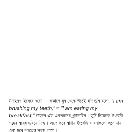
উদাহরণ হিসেবে ধরো — সকালে ঘুম থেকে উঠেই যদি তুমি বলো,
“I am
brushing my teeth,”
বা
“I am eating my
breakfast,”
তাহলে এটা একধরনের প্র্যাকটিস। তুমি নিজেকে ইংরেজি
শব্দের মধ্যে ডুবিয়ে দিচ্ছ। এতে করে মাথায় ইংরেজি ভাবনাগুলো জমে যায়
এবং মুখে বলতেও সহজ লাগে।