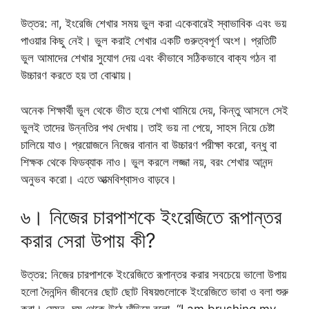
উত্তর: না, ইংরেজি শেখার সময় ভুল করা একেবারেই স্বাভাবিক এবং ভয়
পাওয়ার কিছু নেই। ভুল করাই শেখার একটি গুরুত্বপূর্ণ অংশ। প্রতিটি
ভুল আমাদের শেখার সুযোগ দেয় এবং কীভাবে সঠিকভাবে বাক্য গঠন বা
উচ্চারণ করতে হয় তা বোঝায়।
অনেক শিক্ষার্থী ভুল থেকে ভীত হয়ে শেখা থামিয়ে দেয়, কিন্তু আসলে সেই
ভুলই তাদের উন্নতির পথ দেখায়। তাই ভয় না পেয়ে, সাহস নিয়ে চেষ্টা
চালিয়ে যাও। প্রয়োজনে নিজের বানান বা উচ্চারণ পরীক্ষা করো, বন্ধু বা
শিক্ষক থেকে ফিডব্যাক নাও। ভুল করলে লজ্জা নয়, বরং শেখার আনন্দ
অনুভব করো। এতে আত্মবিশ্বাসও বাড়বে।
৬। নিজের চারপাশকে ইংরেজিতে রূপান্তর
করার সেরা উপায় কী?
উত্তর: নিজের চারপাশকে ইংরেজিতে রূপান্তর করার সবচেয়ে ভালো উপায়
হলো দৈনন্দিন জীবনের ছোট ছোট বিষয়গুলোকে ইংরেজিতে ভাবা ও বলা শুরু