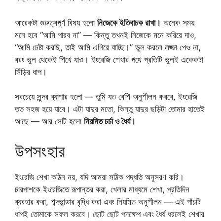
আরেকটা গুরুত্বপূর্ণ বিষয় হলো
নিজেকে ইতিবাচক রাখা।
অনেক সময়
মনে হবে “আমি পারব না” — কিন্তু তখনই নিজেকে মনে করিয়ে দাও,
“আমি চেষ্টা করছি, তাই আমি এগিয়ে যাচ্ছি।” ভুল করলে লজ্জা পেও না,
বরং ভুল থেকেই শিখে যাও। ইংরেজি শেখার পথে প্রতিটি ভুলই একেকটা
সিঁড়ির ধাপ।
সবচেয়ে সুন্দর ব্যাপার হলো — তুমি যত বেশি অনুশীলন করবে, ইংরেজি
তত সহজ হয়ে যাবে। এটা যাদুর মতো, কিন্তু যাদুর ছড়িটা তোমার হাতেই
আছে — আর সেটি হলো
নিয়মিত চর্চা ও ধৈর্য।
উপসংহার
ইংরেজি শেখা কঠিন নয়, যদি আমরা সঠিক পদ্ধতি অনুসরণ করি।
চারপাশকে ইংরেজিতে রূপান্তর করা, খেলার মাধ্যমে শেখা, প্রতিদিন
ব্যবহার করা, শব্দভান্ডার বৃদ্ধি করা এবং নিয়মিত অনুশীলন — এই পাঁচটি
ধাপই তোমাকে সফল করবে। ছোট ছোট পদক্ষেপ এবং ধৈর্য ধরলেই শেখার