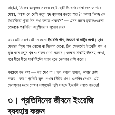
তাছাড়া, নিজের বন্ধুদের সাথেও ছোট ছোট ইংরেজি খেলা খেলতে পারো।
যেমন, “আজ কে বেশি নতুন শব্দ ব্যবহার করতে পারে?” অথবা “আজ কে
ইংরেজিতে পুরো দিন কথা বলতে পারবে?” — এমন মজার চ্যালেঞ্জগুলো
তোমাকে প্রতিদিন অনুশীলনের সুযোগ দেবে।
আরেকটা দারুণ কৌশল হলো
ইংরেজি গান, সিনেমা বা কার্টুন দেখা
। তুমি
যেভাবে প্রিয় গান শোনো বা সিনেমা দেখো, ঠিক সেভাবেই ইংরেজি গান ও
মুভি শুনে নতুন শব্দ ও বাক্য শেখা সম্ভব। শুরুতে সাবটাইটেলসহ দেখো,
পরে ধীরে ধীরে সাবটাইটেল ছাড়া বুঝে নেওয়ার চেষ্টা করো।
সবচেয়ে বড় কথা — ভয় পেও না। ভুল করলে হাসবে, আবার চেষ্টা
করবে। কারণ প্রতিটি ভুল শেখার সিঁড়ির ধাপ। একদিন দেখবে, এই
খেলাধুলার মতো শেখার মাধ্যমেই তুমি সহজে ইংরেজি বলতে পারছো!
৩। প্রতিদিনের জীবনে ইংরেজি
ব্যবহার করুন