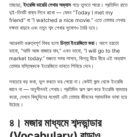
তাছাড়া,
ইংরেজি ডায়েরি লেখার অভ্যাস
গড়ে তুলতে পারো। প্রতিদিন রাতে
দুই-তিনটি বাক্য লিখে রাখো — যেমন “Today I met my
friend” বা “I watched a nice movie.” এতে তোমার লেখার
দক্ষতা বাড়বে এবং নতুন শব্দ শেখার সুযোগও তৈরি হবে।
আরেকটা গুরুত্বপূর্ণ বিষয় হলো
চিন্তা ইংরেজিতে করা
। আগে হয়তো
ভাবো, “আমি আজ বাজারে যাব,” এখন ভাবো, “I will go to the
market today.” শুরুতে সময় লাগবে, কিন্তু ধীরে ধীরে এই অভ্যাস
তোমার মস্তিষ্ককে ইংরেজিতে ভাবতে শিখিয়ে দেবে।
সবচেয়ে বড় কথা, ভুল করতে ভয় পেয়ো না। কেউই জন্ম থেকে ইংরেজি
জানে না — অনুশীলনই শেখায়। প্রতিদিন অল্প অল্প করে ইংরেজি ব্যবহার
করো, দেখবে কিছুদিনের মধ্যেই এটা তোমার জীবনের স্বাভাবিক ভাষা হয়ে
উঠেছে।
৪। মজার মাধ্যমে শব্দভান্ডার
(Vocabulary) বাড়াও