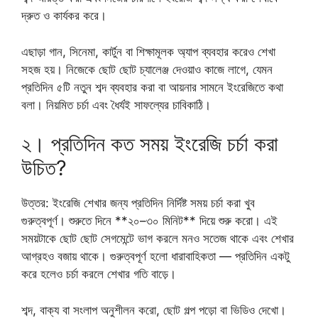
দ্রুত ও কার্যকর করে।
এছাড়া গান, সিনেমা, কার্টুন বা শিক্ষামূলক অ্যাপ ব্যবহার করেও শেখা
সহজ হয়। নিজেকে ছোট ছোট চ্যালেঞ্জ দেওয়াও কাজে লাগে, যেমন
প্রতিদিন ৫টি নতুন শব্দ ব্যবহার করা বা আয়নার সামনে ইংরেজিতে কথা
বলা। নিয়মিত চর্চা এবং ধৈর্যই সাফল্যের চাবিকাঠি।
২। প্রতিদিন কত সময় ইংরেজি চর্চা করা
উচিত?
উত্তর: ইংরেজি শেখার জন্য প্রতিদিন নির্দিষ্ট সময় চর্চা করা খুব
গুরুত্বপূর্ণ। শুরুতে দিনে **২০–৩০ মিনিট** দিয়ে শুরু করো। এই
সময়টাকে ছোট ছোট সেগমেন্টে ভাগ করলে মনও সতেজ থাকে এবং শেখার
আগ্রহও বজায় থাকে। গুরুত্বপূর্ণ হলো ধারাবাহিকতা — প্রতিদিন একটু
করে হলেও চর্চা করলে শেখার গতি বাড়ে।
শব্দ, বাক্য বা সংলাপ অনুশীলন করো, ছোট গল্প পড়ো বা ভিডিও দেখো।