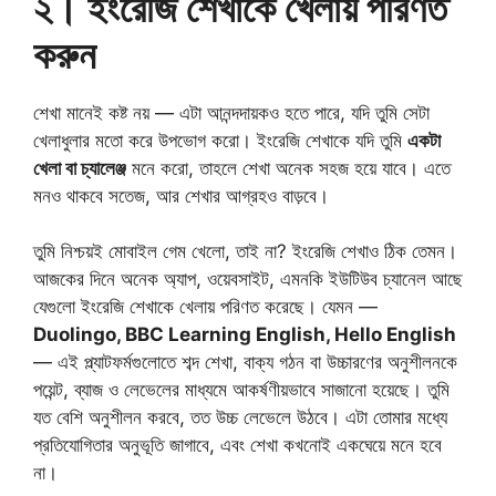
২। ইংরেজি শেখাকে খেলায় পরিণত
করুন
শেখা মানেই কষ্ট নয় — এটা আনন্দদায়কও হতে পারে, যদি তুমি সেটা
খেলাধুলার মতো করে উপভোগ করো। ইংরেজি শেখাকে যদি তুমি
একটা
খেলা বা চ্যালেঞ্জ
মনে করো, তাহলে শেখা অনেক সহজ হয়ে যাবে। এতে
মনও থাকবে সতেজ, আর শেখার আগ্রহও বাড়বে।
তুমি নিশ্চয়ই মোবাইল গেম খেলো, তাই না? ইংরেজি শেখাও ঠিক তেমন।
আজকের দিনে অনেক অ্যাপ, ওয়েবসাইট, এমনকি ইউটিউব চ্যানেল আছে
যেগুলো ইংরেজি শেখাকে খেলায় পরিণত করেছে। যেমন —
Duolingo, BBC Learning English, Hello English
— এই প্ল্যাটফর্মগুলোতে শব্দ শেখা, বাক্য গঠন বা উচ্চারণের অনুশীলনকে
পয়েন্ট, ব্যাজ ও লেভেলের মাধ্যমে আকর্ষণীয়ভাবে সাজানো হয়েছে। তুমি
যত বেশি অনুশীলন করবে, তত উচ্চ লেভেলে উঠবে। এটা তোমার মধ্যে
প্রতিযোগিতার অনুভূতি জাগাবে, এবং শেখা কখনোই একঘেয়ে মনে হবে
না।