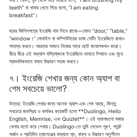
করা। যেমন, ঘুম থেকে উঠে দাঁড়িয়ে বলো, “I am brushing my
teeth” বা খাবার খেতে গিয়ে বলো, “I am eating
breakfast”।
ঘরের জিনিসপত্রে ইংরেজি নাম লিখে রাখো—যেমন “door,” “table,”
“window।” মোবাইল বা কম্পিউটারের ভাষা সেটিং ইংরেজিতে রাখাও
সাহায্য করবে। আয়নার সামনে নিজের সাথে ছোট কথোপকথন করো।
ধীরে ধীরে এই অভ্যাস মস্তিষ্ককে ইংরেজিতে ভাবতে শিখাবে এবং মুখে
স্বাভাবিকভাবে বাক্য উচ্চারণ সহজ করবে।
৭। ইংরেজি শেখার জন্য কোন অ্যাপ বা
গেম সবচেয়ে ভালো?
উত্তর: ইংরেজি শেখার জন্য অনেক অ্যাপ এবং গেম আছে, কিন্তু
সবচেয়ে জনপ্রিয় ও কার্যকর কয়েকটি হলো **Duolingo, Hello
English, Memrise, এবং Quizlet**। এই অ্যাপগুলো মজার
খেলার মতো করে শেখায়। Duolingo-তে তুমি লেভেল পূরণ, পয়েন্ট
অর্জন ও প্রতিদিন চ্যালেঞ্জের মাধ্যমে শব্দ, বাক্য ও উচ্চারণ অনুশীলন