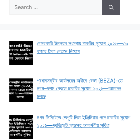
Search
for:
বেসরকারি উন্নয়ন সংস্থায় চাকরির সুযোগ ২০২৬—৩৯
হাজার টাকা বেতনে নিয়োগ
প্রধানমন্ত্রীর কার্যালয়ের অধীনে বেজা (BEZA)-তে
নবম–দশম গ্রেডে চাকরির সুযোগ ২০২৬—আবেদন
চলছে
নগদ লিমিটেডে ডেপুটি লিড ইঞ্জিনিয়ার পদে চাকরির সুযোগ
২০২৬—প্রভিডেন্ট ফান্ডসহ আকর্ষণীয় সুবিধা