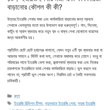
বাড়ানোর কৌশল কী কী?
উত্তর:ইংরেজি শেখার মজা এবং কার্যকারিতা বাড়ানোর জন্য প্রথমে
শেখাকে খেলাধুলার মতো করে উপভোগ করা গুরুত্বপূর্ণ। গান, সিনেমা,
কার্টুন বা অ্যাপ ব্যবহার করে নতুন শব্দ ও বাক্য শেখা যেকোনো বয়েসের
জন্য আকর্ষণীয় হয়।
প্রতিদিন ছোট ছোট চ্যালেঞ্জ বানানো, যেমন নতুন ৫টি শব্দ ব্যবহার করা বা
আয়নার সামনে ৫ মিনিট কথা বলা, শেখাকে মজাদার করে তোলে। বন্ধু বা
পরিবারের সাথে ইংরেজি খেলা করা, ফ্ল্যাশকার্ড ব্যবহার করা এবং নিজের
চারপাশকে ইংরেজিতে ভাবা শেখার কার্যকারিতা বাড়ায়। ভুল করলে ভয়
পাবেন না; প্রতিটি ভুল শেখার অংশ। নিয়মিত চর্চা ও ধৈর্যই সফলতার
চাবিকাঠি।
Categories
ব্লগ
Tags
ইংরেজি রিভিশন টিপস
,
নতুনভাবে ইংরেজি শেখা
,
সহজ ইংরেজি