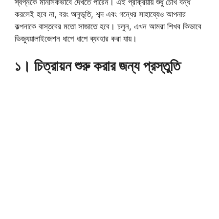
স্বপ্নকে মানসিকভাবে দেখতে পারেন। এই প্রক্রিয়ায় শুধু চোখ বন্ধ
করলেই হবে না, বরং অনুভূতি, শব্দ এবং গন্ধের সাহায্যেও আপনার
কল্পনাকে বাস্তবের মতো সাজাতে হবে। চলুন, এখন আমরা শিখব কিভাবে
ভিজ্যুয়ালাইজেশন ধাপে ধাপে ব্যবহার করা যায়।
১। চিত্রায়ন শুরু করার জন্য প্রস্তুতি