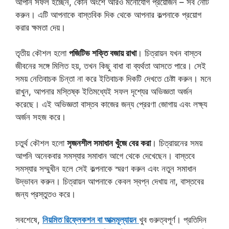
আপনি সফল হচ্ছেন, কোন অংশে আরও মনোযোগ প্রয়োজন – সব নোট
করুন। এটি আপনাকে বাস্তবিক দিক থেকে আপনার কল্পনাকে প্রয়োগ
করার ক্ষমতা দেয়।
তৃতীয় কৌশল হলো
পজিটিভ শক্তি বজায় রাখা
। চিত্রায়ন যখন বাস্তব
জীবনের সঙ্গে মিলিত হয়, তখন কিছু বাধা বা ব্যর্থতা আসতে পারে। সেই
সময় নেতিবাচক চিন্তা না করে ইতিবাচক দিকটি দেখতে চেষ্টা করুন। মনে
রাখুন, আপনার মস্তিষ্ক ইতিমধ্যেই সফল দৃশ্যের অভিজ্ঞতা অর্জন
করেছে। এই অভিজ্ঞতা বাস্তব কাজের জন্য প্রেরণা জোগায় এবং লক্ষ্য
অর্জন সহজ করে।
চতুর্থ কৌশল হলো
সৃজনশীল সমাধান খুঁজে বের করা
। চিত্রায়নের সময়
আপনি অনেকবার সমস্যার সমাধান আগে থেকে দেখেছেন। বাস্তবে
সমস্যার সম্মুখীন হলে সেই কল্পনাকে স্মরণ করুন এবং নতুন সমাধান
উদ্ভাবন করুন। চিত্রায়ন আপনাকে কেবল স্বপ্ন দেখায় না, বাস্তবের
জন্য প্রস্তুতও করে।
সবশেষে,
নিয়মিত রিফ্লেকশন বা আত্মমূল্যায়ন
খুব গুরুত্বপূর্ণ। প্রতিদিন