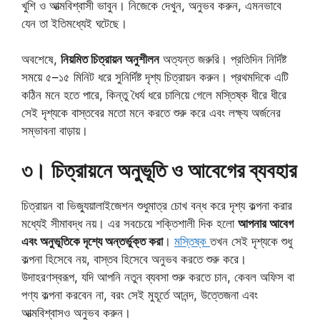
খুশি ও আত্মবিশ্বাসী ভাবুন। নিজেকে দেখুন, অনুভব করুন, এমনভাবে
যেন তা ইতিমধ্যেই ঘটেছে।
অবশেষে,
নিয়মিত চিত্রায়ন অনুশীলন
অত্যন্ত জরুরি। প্রতিদিন নির্দিষ্ট
সময়ে ৫–১৫ মিনিট ধরে সুনির্দিষ্ট দৃশ্য চিত্রায়ন করুন। প্রথমদিকে এটি
কঠিন মনে হতে পারে, কিন্তু ধৈর্য ধরে চালিয়ে গেলে মস্তিষ্ক ধীরে ধীরে
সেই দৃশ্যকে বাস্তবের মতো মনে করতে শুরু করে এবং লক্ষ্য অর্জনের
সম্ভাবনা বাড়ায়।
৩
।
চিত্রায়নে অনুভূতি ও আবেগের ব্যবহার
চিত্রায়ন বা ভিজ্যুয়ালাইজেশন শুধুমাত্র চোখ বন্ধ করে দৃশ্য কল্পনা করার
মধ্যেই সীমাবদ্ধ নয়। এর সবচেয়ে শক্তিশালী দিক হলো
আপনার আবেগ
এবং অনুভূতিকে দৃশ্যে অন্তর্ভুক্ত করা
।
মস্তিষ্ক
তখন সেই দৃশ্যকে শুধু
কল্পনা হিসেবে নয়, বাস্তব হিসেবে অনুভব করতে শুরু করে।
উদাহরণস্বরূপ, যদি আপনি নতুন ব্যবসা শুরু করতে চান, কেবল অফিস বা
পণ্য কল্পনা করবেন না, বরং সেই মুহূর্তে আনন্দ, উত্তেজনা এবং
আত্মবিশ্বাসও অনুভব করুন।