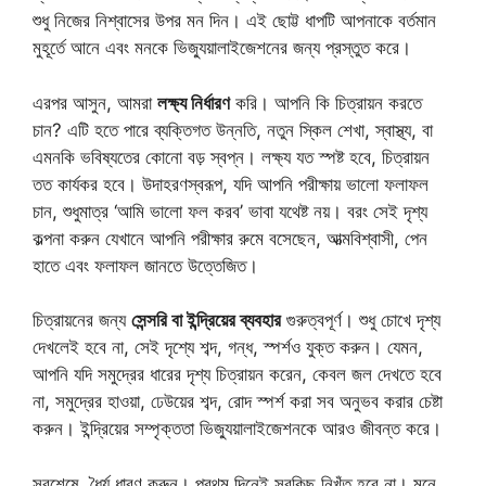
শুধু নিজের নিশ্বাসের উপর মন দিন। এই ছোট্ট ধাপটি আপনাকে বর্তমান
মুহূর্তে আনে এবং মনকে ভিজ্যুয়ালাইজেশনের জন্য প্রস্তুত করে।
এরপর আসুন, আমরা
লক্ষ্য নির্ধারণ
করি। আপনি কি চিত্রায়ন করতে
চান? এটি হতে পারে ব্যক্তিগত উন্নতি, নতুন স্কিল শেখা, স্বাস্থ্য, বা
এমনকি ভবিষ্যতের কোনো বড় স্বপ্ন। লক্ষ্য যত স্পষ্ট হবে, চিত্রায়ন
তত কার্যকর হবে। উদাহরণস্বরূপ, যদি আপনি পরীক্ষায় ভালো ফলাফল
চান, শুধুমাত্র ‘আমি ভালো ফল করব’ ভাবা যথেষ্ট নয়। বরং সেই দৃশ্য
কল্পনা করুন যেখানে আপনি পরীক্ষার রুমে বসেছেন, আত্মবিশ্বাসী, পেন
হাতে এবং ফলাফল জানতে উত্তেজিত।
চিত্রায়নের জন্য
সেন্সরি বা ইন্দ্রিয়ের ব্যবহার
গুরুত্বপূর্ণ। শুধু চোখে দৃশ্য
দেখলেই হবে না, সেই দৃশ্যে শব্দ, গন্ধ, স্পর্শও যুক্ত করুন। যেমন,
আপনি যদি সমুদ্রের ধারের দৃশ্য চিত্রায়ন করেন, কেবল জল দেখতে হবে
না, সমুদ্রের হাওয়া, ঢেউয়ের শব্দ, রোদ স্পর্শ করা সব অনুভব করার চেষ্টা
করুন। ইন্দ্রিয়ের সম্পৃক্ততা ভিজ্যুয়ালাইজেশনকে আরও জীবন্ত করে।
সবশেষে, ধৈর্য ধারণ করুন। প্রথম দিনেই সবকিছু নিখুঁত হবে না। মনে