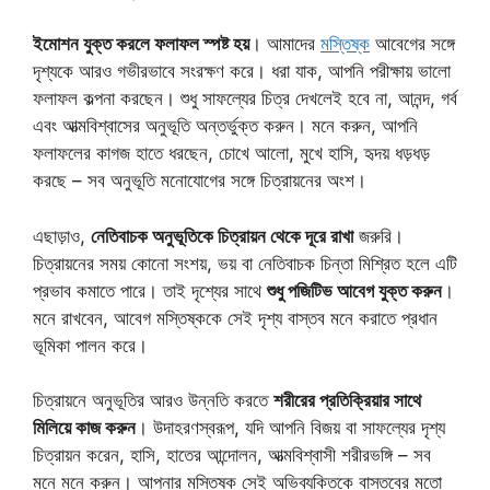
ইমোশন যুক্ত করলে ফলাফল স্পষ্ট হয়
। আমাদের
মস্তিষ্ক
আবেগের সঙ্গে
দৃশ্যকে আরও গভীরভাবে সংরক্ষণ করে। ধরা যাক, আপনি পরীক্ষায় ভালো
ফলাফল কল্পনা করছেন। শুধু সাফল্যের চিত্র দেখলেই হবে না, আনন্দ, গর্ব
এবং আত্মবিশ্বাসের অনুভূতি অন্তর্ভুক্ত করুন। মনে করুন, আপনি
ফলাফলের কাগজ হাতে ধরছেন, চোখে আলো, মুখে হাসি, হৃদয় ধড়ধড়
করছে – সব অনুভূতি মনোযোগের সঙ্গে চিত্রায়নের অংশ।
এছাড়াও,
নেতিবাচক অনুভূতিকে চিত্রায়ন থেকে দূরে রাখা
জরুরি।
চিত্রায়নের সময় কোনো সংশয়, ভয় বা নেতিবাচক চিন্তা মিশ্রিত হলে এটি
প্রভাব কমাতে পারে। তাই দৃশ্যের সাথে
শুধু পজিটিভ আবেগ যুক্ত করুন
।
মনে রাখবেন, আবেগ মস্তিষ্ককে সেই দৃশ্য বাস্তব মনে করাতে প্রধান
ভূমিকা পালন করে।
চিত্রায়নে অনুভূতির আরও উন্নতি করতে
শরীরের প্রতিক্রিয়ার সাথে
মিলিয়ে কাজ করুন
। উদাহরণস্বরূপ, যদি আপনি বিজয় বা সাফল্যের দৃশ্য
চিত্রায়ন করেন, হাসি, হাতের আন্দোলন, আত্মবিশ্বাসী শরীরভঙ্গি – সব
মনে মনে করুন। আপনার মস্তিষ্ক সেই অভিব্যক্তিকে বাস্তবের মতো