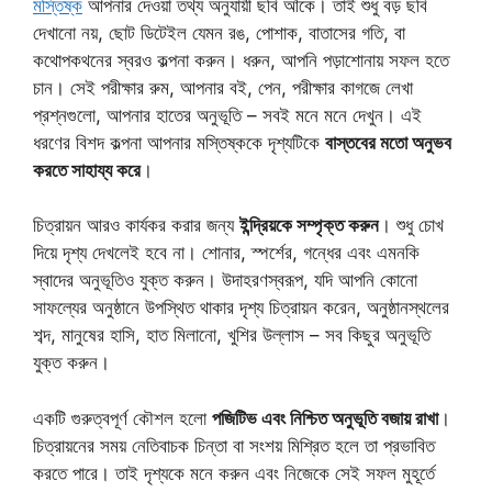
মস্তিষ্ক
আপনার দেওয়া তথ্য অনুযায়ী ছবি আঁকে। তাই শুধু বড় ছবি
দেখানো নয়, ছোট ডিটেইল যেমন রঙ, পোশাক, বাতাসের গতি, বা
কথোপকথনের স্বরও কল্পনা করুন। ধরুন, আপনি পড়াশোনায় সফল হতে
চান। সেই পরীক্ষার রুম, আপনার বই, পেন, পরীক্ষার কাগজে লেখা
প্রশ্নগুলো, আপনার হাতের অনুভূতি – সবই মনে মনে দেখুন। এই
ধরণের বিশদ কল্পনা আপনার মস্তিষ্ককে দৃশ্যটিকে
বাস্তবের মতো অনুভব
করতে সাহায্য করে
।
চিত্রায়ন আরও কার্যকর করার জন্য
ইন্দ্রিয়কে সম্পৃক্ত করুন
। শুধু চোখ
দিয়ে দৃশ্য দেখলেই হবে না। শোনার, স্পর্শের, গন্ধের এবং এমনকি
স্বাদের অনুভূতিও যুক্ত করুন। উদাহরণস্বরূপ, যদি আপনি কোনো
সাফল্যের অনুষ্ঠানে উপস্থিত থাকার দৃশ্য চিত্রায়ন করেন, অনুষ্ঠানস্থলের
শব্দ, মানুষের হাসি, হাত মিলানো, খুশির উল্লাস – সব কিছুর অনুভূতি
যুক্ত করুন।
একটি গুরুত্বপূর্ণ কৌশল হলো
পজিটিভ এবং নিশ্চিত অনুভূতি বজায় রাখা
।
চিত্রায়নের সময় নেতিবাচক চিন্তা বা সংশয় মিশ্রিত হলে তা প্রভাবিত
করতে পারে। তাই দৃশ্যকে মনে করুন এবং নিজেকে সেই সফল মুহূর্তে