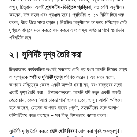
রাখুন, চিত্রায়ন একটি
প্র্যাকটিস-ভিত্তিক প্রক্রিয়া
, যত বেশি অনুশীলন
করবেন, তত সহজ এবং প্রাঞ্জল হবে। প্রতিদিন ৫–১০ মিনিট দিয়ে শুরু
করুন, ধীরে ধীরে সময় বাড়ান। নিয়মিত অনুশীলনে আপনার মস্তিষ্ক সেই
দৃশ্যকে বাস্তব মনে করতে শুরু করবে এবং লক্ষ্য অর্জনের পথে মনোভাব
পরিবর্তিত হবে।
২
।
সুনির্দিষ্ট দৃশ্য তৈরি করা
চিত্রায়নের কার্যকারিতা তখনই সবচেয়ে বেশি হয় যখন আপনি নিজের লক্ষ্য
বা স্বপ্নকে
স্পষ্ট ও সুনির্দিষ্ট দৃশ্যে
পরিণত করেন। এর মানে হলো,
আপনার মস্তিষ্কে কেবল একটি অস্পষ্ট ধারণা নয়, বরং বাস্তবের মতো
একটি দৃশ্য তৈরি করা। উদাহরণস্বরূপ, আপনি যদি নতুন একটি চাকরি
পেতে চান, কেবল ‘আমি চাকরি পাব’ ভাবার চেয়ে, ভাবুন আপনি অফিসে
বসে আছেন, ডেস্কে আপনার নামের প্লেট, সহকর্মীদের সঙ্গে আলাপ,
কম্পিউটারে কাজ করছেন – সব কিছু বিশদভাবে কল্পনা করুন।
সুনির্দিষ্ট দৃশ্য তৈরি করতে
ছোট ছোট বিবরণ
যোগ করা খুবই গুরুত্বপূর্ণ।