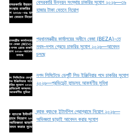
বেসরকারি উন্নয়ন সংস্থায় চাকরির সুযোগ ২০২৬—৩৯
হাজার টাকা বেতনে নিয়োগ
প্রধানমন্ত্রীর কার্যালয়ের অধীনে বেজা (BEZA)-তে
নবম–দশম গ্রেডে চাকরির সুযোগ ২০২৬—আবেদন
চলছে
নগদ লিমিটেডে ডেপুটি লিড ইঞ্জিনিয়ার পদে চাকরির সুযোগ
২০২৬—প্রভিডেন্ট ফান্ডসহ আকর্ষণীয় সুবিধা
ব্র্যাক ব্যাংকে ইন্টার্নশিপ প্রোগ্রামে নিয়োগ ২০২৬—
অভিজ্ঞতা ছাড়াই আবেদন করার সুযোগ