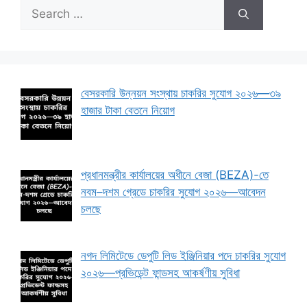
Search
for:
বেসরকারি উন্নয়ন সংস্থায় চাকরির সুযোগ ২০২৬—৩৯
হাজার টাকা বেতনে নিয়োগ
প্রধানমন্ত্রীর কার্যালয়ের অধীনে বেজা (BEZA)-তে
নবম–দশম গ্রেডে চাকরির সুযোগ ২০২৬—আবেদন
চলছে
নগদ লিমিটেডে ডেপুটি লিড ইঞ্জিনিয়ার পদে চাকরির সুযোগ
২০২৬—প্রভিডেন্ট ফান্ডসহ আকর্ষণীয় সুবিধা