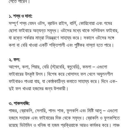
পেতে পারেন।
১. শস্য ও দানা:
সম্পূর্ণ শস্য যেমন ওটস, ব্রাউন রাইস, বার্লি, কোয়িনোয়া এবং গমের
ছোলা ফাইবারে অত্যন্ত সমৃদ্ধ। ওটসের মধ্যে থাকে সলিউবল ফাইবার,
যা রক্তে শর্করার মাত্রা নিয়ন্ত্রণে সাহায্য করে। সকালে ওটসের সঙ্গে
কলা বা বেরি খাওয়া একটি শক্তিশালী এবং পুষ্টিকর নাস্তা হতে পারে।
২. ফল:
আপেল, কলা, পিয়ার, বেরি (স্ট্রবেরি, ব্লুবেরি), কমলা – এগুলো
ফাইবারের উৎকৃষ্ট উৎস। বিশেষ করে খোসাসহ ফল খেলে অঘুলনশীল
ফাইবারও পাওয়া যায়, যা কোষ্ঠকাঠিন্য কমাতে সাহায্য করে। দিনে এক-
দুই ফল খাওয়া হজমের জন্য উপকারী।
৩. শাকসবজি:
গাজর, ব্রোকলি, সেলারি, পালং শাক, ফুলকপি এবং মিষ্টি আলু – এগুলো
হজমে সহায়ক এবং ফাইবারের দিক থেকে সমৃদ্ধ। ব্রোকলি ও ফুলকপিতে
রয়েছে ভিটামিন ও খনিজ যা হজম প্রক্রিয়াকে আরও কার্যকর করে। লাঞ্চ