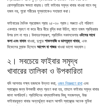
রোগপ্রতিরোধ ক্ষমতা বাড়ায়। তাই ফাইবার সমৃদ্ধ খাবার খাওয়া মানে শুধু
হজম নয়, পুরো শরীরের সুস্থতাকেও সহায়তা করা।
ফাইবারের দৈনিক প্রয়োজন প্রায় ২৫-৩০ গ্রাম। শুরুতে এই পরিমাণ
একবারে গ্রহণ না করে ধীরে ধীরে বৃদ্ধি করা উচিত, যাতে হজম প্রক্রিয়ার
উপর চাপ না পরে। উদাহরণস্বরূপ, প্রতিদিন সকালবেলায়
ওটসের সাথে
কলা এবং বাদাম
খাওয়া, দুপুরে
শাকসবজি ও ডালযুক্ত খাবার
, এবং
বিকেলের স্ন্যাক হিসেবে
আপেল বা গাজর
খাওয়া ভালো অভ্যাস।
২। সবচেয়ে ফাইবার সমৃদ্ধ
খাবারের তালিকা ও উপকারিতা
যদি আপনার লক্ষ্য হজমকে উন্নত করা,
ওজন নিয়ন্ত্রণে রাখা
এবং
স্বাস্থ্যের জন্য উপকারী খাদ্য গ্রহণ করা হয়, তাহলে ফাইবার সমৃদ্ধ খাবার
জানা অপরিহার্য। প্রতিদিনের খাদ্যতালিকায় কিছু সহজলভ্য, উচ্চ
ফাইবারযুক্ত খাবার অন্তর্ভুক্ত করলে আপনি স্বাস্থ্যের অনেক সুবিধা