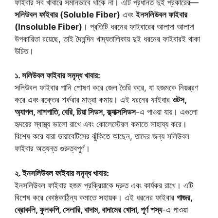
ফাইবার সব খাবারে সমানভাবে থাকে না। এটি প্রধানত দুই প্রকারের—
সলিউবল ফাইবার (Soluble Fiber)
এবং
ইনসলিউবল ফাইবার
(Insoluble Fiber)
। প্রতিটি ধরনের ফাইবারের আলাদা আলাদা
উপকারিতা রয়েছে, তাই দৈনন্দিন খাদ্যতালিকায় দুই ধরনের ফাইবারই থাকা
উচিত।
১. সলিউবল ফাইবার সমৃদ্ধ খাবার:
সলিউবল ফাইবার পানি শোষণ করে জেল তৈরি করে, যা হজমকে নিয়ন্ত্রণ
করে এবং রক্তের শর্করার মাত্রা কমায়। এই ধরনের ফাইবার
ওটস,
অ্যাপল, নাশপাতি, বেরি, চিয়া সিডস, ফ্ল্যাক্সসিডস
-এ পাওয়া যায়। এগুলো
হৃদয়ের স্বাস্থ্য ভালো রাখে এবং কোলেস্টেরল কমাতে সাহায্য করে।
বিশেষ করে যারা ডায়াবেটিসের ঝুঁকিতে আছেন, তাদের জন্য সলিউবল
ফাইবার অত্যন্ত গুরুত্বপূর্ণ।
২. ইনসলিউবল ফাইবার সমৃদ্ধ খাবার:
ইনসলিউবল ফাইবার হজম প্রক্রিয়াকে দ্রুত এবং কার্যকর রাখে। এটি
বিশেষ করে কোষ্ঠকাঠিন্য কমাতে সহায়ক। এই ধরনের ফাইবার
গাজর,
ব্রোকলি, ফুলকপি, সেলারি, বাদাম, বাদামের খোসা, পূর্ণ শস্য
-এ পাওয়া