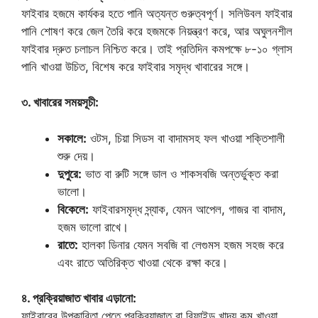
ফাইবার হজমে কার্যকর হতে পানি অত্যন্ত গুরুত্বপূর্ণ। সলিউবল ফাইবার
পানি শোষণ করে জেল তৈরি করে হজমকে নিয়ন্ত্রণ করে, আর অঘুলনশীল
ফাইবার দ্রুত চলাচল নিশ্চিত করে। তাই প্রতিদিন কমপক্ষে ৮-১০ গ্লাস
পানি খাওয়া উচিত, বিশেষ করে ফাইবার সমৃদ্ধ খাবারের সঙ্গে।
৩. খাবারের সময়সূচী:
সকালে:
ওটস, চিয়া সিডস বা বাদামসহ ফল খাওয়া শক্তিশালী
শুরু দেয়।
দুপুরে:
ভাত বা রুটি সঙ্গে ডাল ও শাকসবজি অন্তর্ভুক্ত করা
ভালো।
বিকেলে:
ফাইবারসমৃদ্ধ স্ন্যাক, যেমন আপেল, গাজর বা বাদাম,
হজম ভালো রাখে।
রাতে:
হালকা ডিনার যেমন সবজি বা লেগুমস হজম সহজ করে
এবং রাতে অতিরিক্ত খাওয়া থেকে রক্ষা করে।
৪. প্রক্রিয়াজাত খাবার এড়ানো:
ফাইবারের উপকারিতা পেতে প্রক্রিয়াজাত বা রিফাইন্ড খাদ্য কম খাওয়া