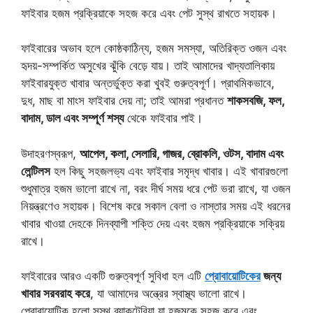
ফাইবার হজম প্রক্রিয়াকে সহজ করে এবং পেট সুস্থ রাখতে সহায়ক।
ফাইবারের অভাব হলে কোষ্ঠকাঠিন্য, হজম সমস্যা, অতিরিক্ত ওজন এবং
হৃদয়-সম্পর্কিত অসুখের ঝুঁকি বেড়ে যায়। তাই আমাদের খাদ্যতালিকায়
ফাইবারযুক্ত খাবার অন্তর্ভুক্ত করা খুবই গুরুত্বপূর্ণ। প্রাথমিকভাবে,
দুধ, মাছ বা মাংস ফাইবার দেয় না; তাই আমরা প্রধানত
শাকসবজি, ফল,
বাদাম, ডাল এবং সম্পূর্ণ শস্য
থেকে ফাইবার পাই।
উদাহরণস্বরূপ,
আপেল, কলা, সেলারি, গাজর, ব্রোকলি, ওটস, বাদাম এবং
লেন্টিলস
হল কিছু সহজলভ্য এবং ফাইবার সমৃদ্ধ খাবার। এই খাবারগুলো
শুধুমাত্র হজম ভালো রাখে না, বরং দীর্ঘ সময় ধরে পেট ভরা রাখে, যা ওজন
নিয়ন্ত্রণেও সহায়ক। বিশেষ করে সকাল বেলা ও নাস্তার সময় এই ধরনের
খাবার খাওয়া দেহকে দিনব্যাপী শক্তি দেয় এবং হজম প্রক্রিয়াকে সক্রিয়
রাখে।
ফাইবারের আরও একটি গুরুত্বপূর্ণ সুবিধা হল এটি
প্রোবায়োটিকের
জন্য
খাবার সরবরাহ করে
, যা আমাদের অন্ত্রের স্বাস্থ্য ভালো রাখে।
প্রোবায়োটিক হলো সুস্থ ব্যাকটেরিয়া যা হজমকে সহজ করে এবং