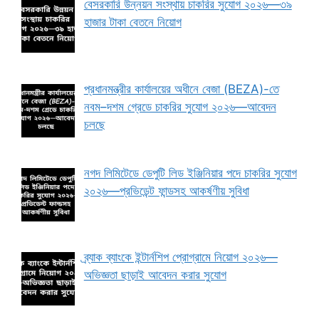
বেসরকারি উন্নয়ন সংস্থায় চাকরির সুযোগ ২০২৬—৩৯
হাজার টাকা বেতনে নিয়োগ
প্রধানমন্ত্রীর কার্যালয়ের অধীনে বেজা (BEZA)-তে
নবম–দশম গ্রেডে চাকরির সুযোগ ২০২৬—আবেদন
চলছে
নগদ লিমিটেডে ডেপুটি লিড ইঞ্জিনিয়ার পদে চাকরির সুযোগ
২০২৬—প্রভিডেন্ট ফান্ডসহ আকর্ষণীয় সুবিধা
ব্র্যাক ব্যাংকে ইন্টার্নশিপ প্রোগ্রামে নিয়োগ ২০২৬—
অভিজ্ঞতা ছাড়াই আবেদন করার সুযোগ