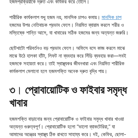
হজমপ্রক্রিয়াকে দ্রুত এবং কার্যকর করে তোলে।
শারীরিক কার্যকলাপ শুধু হজম নয়, মানসিক চাপও কমায়।
মানসিক চাপ
হজমের উপর নেতিবাচক প্রভাব ফেলে। নিয়মিত ব্যায়াম করলে শরীর ও
মস্তিষ্কে শান্তি আসে, যা খাবারের সঠিক হজমের জন্য অত্যন্ত জরুরি।
ছোটখাটো পরিবর্তনও বড় প্রভাব ফেলে। অফিসে বসে কাজ করলে মাঝে
মাঝে উঠে হালকা হাঁটা, লিফট না ব্যবহার করে সিঁড়ি ব্যবহার করা—সবই
হজমকে সহায়তা করে। তাই স্বাস্থ্যকর জীবনধারা এবং নিয়মিত শারীরিক
কার্যকলাপ মেলানো হলে হজমশক্তি অনেক দ্রুত বৃদ্ধি পায়।
৩
।
প্রোবায়োটিক ও ফাইবার সমৃদ্ধ
খাবার
হজমশক্তি বাড়ানোর জন্য প্রোবায়োটিক ও ফাইবার সমৃদ্ধ খাবার খাওয়া
অত্যন্ত গুরুত্বপূর্ণ। প্রোবায়োটিক হলো “ভালো ব্যাকটেরিয়া,” যা
আমাদের অন্ত্রের স্বাস্থ্য ঠিক রাখতে সাহায্য করে। দই, কেফির, ছোলা-