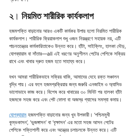
২
।
নিয়মিত শারীরিক কার্যকলাপ
হজমশক্তি বাড়ানোর আরও একটি কার্যকর উপায় হলো নিয়মিত শারীরিক
কার্যকলাপ। শারীরিক ক্রিয়াকলাপ শুধু ওজন নিয়ন্ত্রণে সহায়ক নয়, এটি
পাচনতন্ত্রের কার্যকারিতাকেও উন্নত করে। হাঁটা, সাইক্লিং, হালকা দৌড়,
যোগব্যায়াম বা সাঁতার—all এই ধরণের অনুশীলন পেটের পেশিকে সক্রিয়
রাখে এবং খাবার দ্রুত হজম হতে সাহায্য করে।
যখন আমরা শারীরিকভাবে সক্রিয় থাকি, আমাদের দেহে রক্ত সঞ্চালন
বৃদ্ধি পায়। এর ফলে হজমপ্রক্রিয়ার জন্য জরুরি এনজাইম ও অ্যাসিড
ভালোভাবে কাজ করে। বিশেষ করে খাবারের ৩০ মিনিট পর হালকা হাঁটা
হজমকে সহজ করে এবং পেট ফোলা বা অজস্র গ্যাসের সমস্যা কমায়।
যোগব্যায়াম
হজমশক্তি বাড়ানোর জন্য খুব উপকারী। ‘পশ্চিমমুখী
কুম্ভকাসন’, ‘ভুজঙ্গাসন’ বা ‘বৃক্ষাসন’ এর মতো সহজ আসন পেটের
পেশিকে শক্তিশালী করে এবং অন্ত্রের চলাচলকে উন্নত করে। এটি