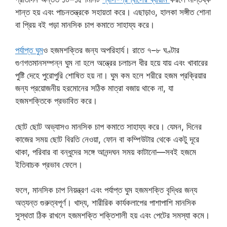
শান্ত হয় এবং পাচনতন্ত্রকে সহায়তা করে। এছাড়াও, হালকা সঙ্গীত শোনা
বা প্রিয় বই পড়া মানসিক চাপ কমাতে সাহায্য করে।
পর্যাপ্ত ঘুম
ও হজমশক্তির জন্য অপরিহার্য। রাতে ৭–৮ ঘণ্টার
গুণগতমানসম্পন্ন ঘুম না হলে অন্ত্রের চলাচল ধীর হয়ে যায় এবং খাবারের
পুষ্টি দেহে পুরোপুরি শোষিত হয় না। ঘুম কম হলে শরীরে হজম প্রক্রিয়ার
জন্য প্রয়োজনীয় হরমোনের সঠিক মাত্রা বজায় থাকে না, যা
হজমশক্তিকে প্রভাবিত করে।
ছোট ছোট অভ্যাসও মানসিক চাপ কমাতে সাহায্য করে। যেমন, দিনের
কাজের সময় ছোট বিরতি নেওয়া, ফোন বা কম্পিউটার থেকে একটু দূরে
থাকা, পরিবার বা বন্ধুদের সঙ্গে আনন্দঘন সময় কাটানো—সবই হজমে
ইতিবাচক প্রভাব ফেলে।
ফলে, মানসিক চাপ নিয়ন্ত্রণ এবং পর্যাপ্ত ঘুম হজমশক্তি বৃদ্ধির জন্য
অত্যন্ত গুরুত্বপূর্ণ। খাদ্য, শারীরিক কার্যকলাপের পাশাপাশি মানসিক
সুস্থতা ঠিক রাখলে হজমশক্তি শক্তিশালী হয় এবং পেটের সমস্যা কমে।