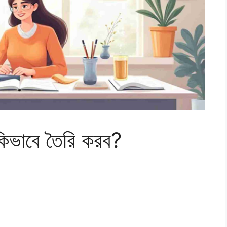
িভাবে তৈরি করব?