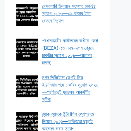
বেসরকারি উন্নয়ন সংস্থায় চাকরির
সুযোগ ২০২৬—৩৯ হাজার টাকা
বেতনে নিয়োগ
প্রধানমন্ত্রীর কার্যালয়ের অধীনে বেজা
(BEZA)-তে নবম–দশম গ্রেডে
চাকরির সুযোগ ২০২৬—আবেদন
চলছে
নগদ লিমিটেডে ডেপুটি লিড
ইঞ্জিনিয়ার পদে চাকরির সুযোগ ২০২৬
—প্রভিডেন্ট ফান্ডসহ আকর্ষণীয়
সুবিধা
ব্র্যাক ব্যাংকে ইন্টার্নশিপ প্রোগ্রামে
নিয়োগ ২০২৬—অভিজ্ঞতা ছাড়াই
আবেদন করার সুযোগ