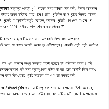
ল্যায়ন
অত্যন্ত গুরুত্বপূর্ণ। অনেক সময় আমরা কাজ করি, কিন্তু আমাদের
গঠনের জন্য ক্ষতিকর হতে পারে। তাই প্রতিদিন বা সপ্তাহে নিজের কাজের
প্রজেক্ট বা অ্যাসাইনমেন্ট করছেন, কাজের প্রতিটি ধাপ শেষ হওয়ার পর
বা “আজ আমি কি নির্ধারিত কাজ শেষ করতে পেরেছি?”
টি কাজ শেষ হলে টিক দেওয়া বা অগ্রগতি লিখে রাখা আপনাকে
ড তৈরি করে, যা দেখায় আপনি কতটা দূর এগিয়েছেন। এমনকি ছোট ছোট অর্জনও
র মান এবং সময়ের মধ্যে সমন্বয় কতটা হয়েছে তা পর্যবেক্ষণ করুন। যদি
দাহরণস্বরূপ, যদি সময় ব্যবস্থাপনা সঠিক না হয়, তবে আগামী দিনে আরও
 আমাদের দুর্বল দিকগুলোর প্রতি সচেতন হই এবং তা উন্নত করি।
া ও নিয়মিততা বৃদ্ধি
পায়। এটি শুধু কাজ শেষ করার অভ্যাস তৈরি করে না,
কাজ শেষ করা আমাদের জন্য আর কঠিন নয়, বরং এটি একটি স্বাভাবিক অভ্যাসে