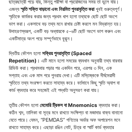
ছাত্রছাত্রী পড়ে যায়, কিন্তু পরীক্ষা বা প্রয়োজনের সময় তা ভুলে যায়।
এজন্য
স্মৃতি শক্তি বাড়ানো এবং নিয়মিত পুনরাবৃত্তি করা
খুবই গুরুত্বপূর্ণ।
স্মৃতিকে কার্যকর করার জন্য প্রথম ধাপ হলো তথ্যকে ছোট ছোট অংশে
ভাগ করা। একসাথে বড় তথ্য মনে রাখার চেষ্টা করলে মন বিভ্রান্ত হয়।
উদাহরণস্বরূপ, একটি বড় অধ্যায়কে ৫-৬টি ছোট অংশে ভাগ করুন এবং
একটিমাত্র অংশ পড়ে সম্পূর্ণভাবে বুঝুন।
দ্বিতীয় কৌশল হলো
সক্রিয় পুনরাবৃত্তি (Spaced
Repetition)
। এটি মানে হলো সময়ের ব্যবধান অনুযায়ী তথ্য বারবার
রিভিউ করা। প্রথমবার পড়ার পর একদিন পরে, এরপর ৩ দিন, এক
সপ্তাহ এবং এক মাস পরে পুনরায় দেখা। এটি মস্তিষ্ককে দীর্ঘমেয়াদী
স্মৃতিতে তথ্য সংরক্ষণ করতে সাহায্য করে। বর্তমানে কিছু স্মৃতি অ্যাপ বা
কার্ড ব্যবহার করে সহজেই এই পদ্ধতি অনুসরণ করা যায়।
তৃতীয় কৌশল হলো
মেমোরি ট্রিকস বা Mnemonics
ব্যবহার করা।
কঠিন শব্দ, তালিকা বা সূত্র মনে রাখতে সংক্ষিপ্ত বা মজাদার বাক্য বানানো
যেতে পারে। যেমন, “PEMDAS” গণিতের অর্ডার অফ অপারেশন মনে
রাখতে সাহায্য করে। এছাড়া রঙিন নোট, চিত্র বা স্মার্ট কার্ড ব্যবহার