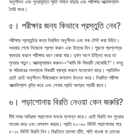
অনুশীলন এবং পুনরাবৃত্তি স্মৃতি শক্তি বাড়ায় এবং পরীক্ষায় আত্মবিশ্বাস
তৈরি করে।
৫। পরীক্ষার জন্য কিভাবে প্রস্তুতি নেব?
পরীক্ষার প্রস্তুতির জন্য নিয়মিত অনুশীলন এবং মক টেস্ট করা উচিত।
অধ্যায় শেষে নিজেকে প্রশ্ন করুন এবং উত্তর দিন। পুরনো প্রশ্নপত্র
ব্যবহার করলে পরীক্ষার ধরণ বোঝা যায়। দুর্বল অংশ চিহ্নিত করে তা
পুনরায় পড়ুন। আত্মমূল্যায়ন করুন—“আমি কি বিষয়টি বোঝেছি?”। বন্ধু
বা পরিবারের সদস্যকে বিষয়টি ব্যাখ্যা করলে মনোযোগ বাড়ে। প্রতিদিন
ছোট ছোট অনুশীলন দীর্ঘমেয়াদে ফলাফল উন্নত করে। নিয়মিত পরীক্ষা
আত্মবিশ্বাস বৃদ্ধি করে এবং শেখার প্রতি আগ্রহ স্থায়ী রাখে।
৬। পড়াশোনায় বিরতি নেওয়া কেন জরুরি?
দীর্ঘ সময় অবিরাম পড়াশোনা মনকে ক্লান্ত করে। ছোট বিরতি মন পুনরায়
সতেজ করে এবং ফোকাস বাড়ায়। প্রতি ৫০-৬০ মিনিট পড়াশোনার পরে
৫-১০ মিনিট বিরতি নিন। বিরতিতে হালকা হাঁটা, পানি খাওয়া বা চোখের