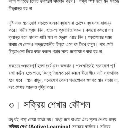
আমি গণিতের তিনটি উদাহরণ সমাধান করব।” লক্ষ্য স্পষ্ট হলে মন সহজে
বিভ্রান্ত হয় না।
দৃষ্টি এবং মনোযোগ বাড়াতে হালকা ব্যায়াম বা চোখের ব্যায়ামও সাহায্য
করে। গভীর শ্বাস নিন, হাত-পা প্রসারিত করুন। কখনো কখনো মন
ক্লান্ত হলে হালকা পানি পান বা ফ্রেশ এয়ার নিন। পড়াশোনার সময়
মাথায় যে কোনও অপ্রয়োজনীয় চিন্তা এলে তা লিখে রাখুন। পরে সেই
চিন্তাগুলো নিয়ে কাজ করলে পড়ার সময় মনোযোগে বাধা হয় না।
সবচেয়ে গুরুত্বপূর্ণ হলো ধৈর্য এবং অভ্যাস। প্রথমদিনেই মনোযোগ পূর্ণ
রাখা কঠিন হতে পারে, কিন্তু নিয়মিত চর্চা করলে ধীরে ধীরে এটি স্বাভাবিক
হয়ে যাবে। মনে রাখুন, মনোযোগ কেবল পড়াশোনার গুণগত মান বাড়ায় না,
বরং শেখার আনন্দও বৃদ্ধি করে।
৩। সক্রিয় শেখার কৌশল
শুধু বই পড়ে বোঝা যথেষ্ট নয়। তথ্য মনে রাখতে এবং দ্রুত শেখার জন্য
সক্রিয় শেখা (Active Learning)
সবচেয়ে কার্যকর। সক্রিয়