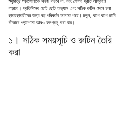
শুধুমাত্র পড়াশোনাকে সহজ করবে না, বরং শেখার প্রতি আগ্রহও
বাড়াবে। প্রতিদিনের ছোট ছোট অভ্যাস এবং সঠিক রুটিন মেনে চলা
ছাত্রছাত্রীদের জন্য বড় পরিবর্তন আনতে পারে। চলুন, ধাপে ধাপে জানি
কীভাবে পড়াশোনা আরও ফলপ্রসূ করা যায়।
১। সঠিক সময়সূচি ও রুটিন তৈরি
করা