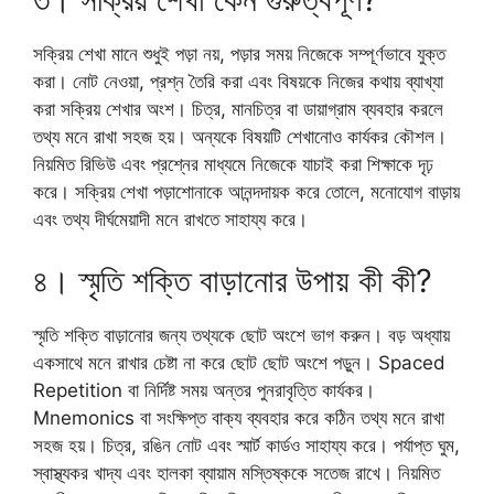
সক্রিয় শেখা মানে শুধুই পড়া নয়, পড়ার সময় নিজেকে সম্পূর্ণভাবে যুক্ত
করা। নোট নেওয়া, প্রশ্ন তৈরি করা এবং বিষয়কে নিজের কথায় ব্যাখ্যা
করা সক্রিয় শেখার অংশ। চিত্র, মানচিত্র বা ডায়াগ্রাম ব্যবহার করলে
তথ্য মনে রাখা সহজ হয়। অন্যকে বিষয়টি শেখানোও কার্যকর কৌশল।
নিয়মিত রিভিউ এবং প্রশ্নের মাধ্যমে নিজেকে যাচাই করা শিক্ষাকে দৃঢ়
করে। সক্রিয় শেখা পড়াশোনাকে আনন্দদায়ক করে তোলে, মনোযোগ বাড়ায়
এবং তথ্য দীর্ঘমেয়াদী মনে রাখতে সাহায্য করে।
৪। স্মৃতি শক্তি বাড়ানোর উপায় কী কী?
স্মৃতি শক্তি বাড়ানোর জন্য তথ্যকে ছোট অংশে ভাগ করুন। বড় অধ্যায়
একসাথে মনে রাখার চেষ্টা না করে ছোট ছোট অংশে পড়ুন। Spaced
Repetition বা নির্দিষ্ট সময় অন্তর পুনরাবৃত্তি কার্যকর।
Mnemonics বা সংক্ষিপ্ত বাক্য ব্যবহার করে কঠিন তথ্য মনে রাখা
সহজ হয়। চিত্র, রঙিন নোট এবং স্মার্ট কার্ডও সাহায্য করে। পর্যাপ্ত ঘুম,
স্বাস্থ্যকর খাদ্য এবং হালকা ব্যায়াম মস্তিষ্ককে সতেজ রাখে। নিয়মিত