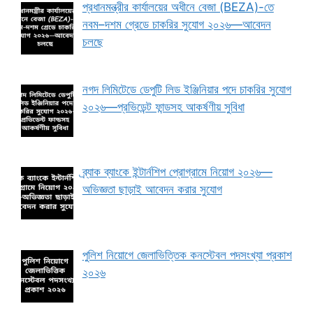
প্রধানমন্ত্রীর কার্যালয়ের অধীনে বেজা (BEZA)-তে
নবম–দশম গ্রেডে চাকরির সুযোগ ২০২৬—আবেদন
চলছে
নগদ লিমিটেডে ডেপুটি লিড ইঞ্জিনিয়ার পদে চাকরির সুযোগ
২০২৬—প্রভিডেন্ট ফান্ডসহ আকর্ষণীয় সুবিধা
ব্র্যাক ব্যাংকে ইন্টার্নশিপ প্রোগ্রামে নিয়োগ ২০২৬—
অভিজ্ঞতা ছাড়াই আবেদন করার সুযোগ
পুলিশ নিয়োগে জেলাভিত্তিক কনস্টেবল পদসংখ্যা প্রকাশ
২০২৬