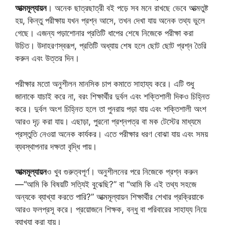
আত্মমূল্যায়ন
। অনেক ছাত্রছাত্রী বই পড়ে সব মনে রাখছে ভেবে আত্মতুষ্ট
হয়, কিন্তু পরীক্ষায় যখন প্রশ্ন আসে, তখন দেখা যায় অনেক তথ্য ভুলে
গেছে। এজন্য পড়াশোনার প্রতিটি ধাপের শেষে নিজেকে পরীক্ষা করা
উচিত। উদাহরণস্বরূপ, প্রতিটি অধ্যায় শেষ হলে ছোট ছোট প্রশ্ন তৈরি
করুন এবং উত্তর দিন।
পরীক্ষার মতো অনুশীলন মানসিক চাপ কমাতে সাহায্য করে। এটি শুধু
জানাকে যাচাই করে না, বরং শিক্ষার্থীর দুর্বল এবং শক্তিশালী দিকও চিহ্নিত
করে। দুর্বল অংশ চিহ্নিত হলে তা পুনরায় পড়া যায় এবং শক্তিশালী অংশ
আরও দৃঢ় করা যায়। এছাড়া, পুরনো প্রশ্নপত্র বা মক টেস্টের মাধ্যমে
প্রস্তুতি নেওয়া অনেক কার্যকর। এতে পরীক্ষার ধরণ বোঝা যায় এবং সময়
ব্যবস্থাপনার দক্ষতা বৃদ্ধি পায়।
আত্মমূল্যায়ন
ও খুব গুরুত্বপূর্ণ। অনুশীলনের পরে নিজেকে প্রশ্ন করুন
—“আমি কি বিষয়টি সত্যিই বুঝেছি?” বা “আমি কি এই তথ্য সহজে
অন্যকে ব্যাখ্যা করতে পারি?” আত্মমূল্যায়ন শিক্ষার্থীর শেখার প্রক্রিয়াকে
আরও ফলপ্রসূ করে। প্রয়োজনে শিক্ষক, বন্ধু বা পরিবারের সাহায্য নিয়ে
ব্যাখ্যা করা যায়।