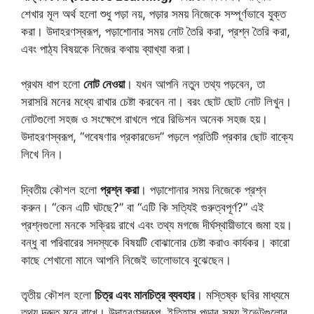
শেখার মূল অর্থ হলো শুধু পড়া নয়, পড়ার সময় নিজেকে সম্পূর্ণভাবে যুক্ত
করা। উদাহরণস্বরূপ, পড়াশোনার সময় নোট তৈরি করা, প্রশ্ন তৈরি করা,
এবং পাঠ্য বিষয়কে নিজের কথায় ব্যাখ্যা করা।
প্রথম ধাপ হলো
নোট নেওয়া
। যখন আপনি নতুন তথ্য পড়বেন, তা
সরাসরি মনের মধ্যে রাখার চেষ্টা করবেন না। বরং ছোট ছোট নোট লিখুন।
নোটগুলো সহজ ও সংক্ষেপে রাখলে পরে রিভিশন অনেক সহজ হয়।
উদাহরণস্বরূপ, “গবেষণার প্রকারভেদ” পড়লে প্রতিটি প্রকার ছোট বাক্যে
লিখে নিন।
দ্বিতীয় কৌশল হলো
প্রশ্ন করা
। পড়াশোনার সময় নিজেকে প্রশ্ন
করুন। “কেন এটি ঘটছে?” বা “এটি কি সত্যিই গুরুত্বপূর্ণ?” এই
প্রশ্নগুলো মনকে সক্রিয় রাখে এবং তথ্য মগজে দীর্ঘস্থায়ীভাবে জমা হয়।
বন্ধু বা পরিবারের সদস্যকে বিষয়টি বোঝানোর চেষ্টা করাও কার্যকর। কারো
কাছে শেখানো মানে আপনি নিজেই ভালোভাবে বুঝেছেন।
তৃতীয় কৌশল হলো
চিত্র এবং মানচিত্র ব্যবহার
। মস্তিষ্ক ছবির মাধ্যমে
তথ্য দ্রুত মনে রাখে। উদাহরণস্বরূপ, ইতিহাস পড়ার সময় ইভেন্টগুলোর