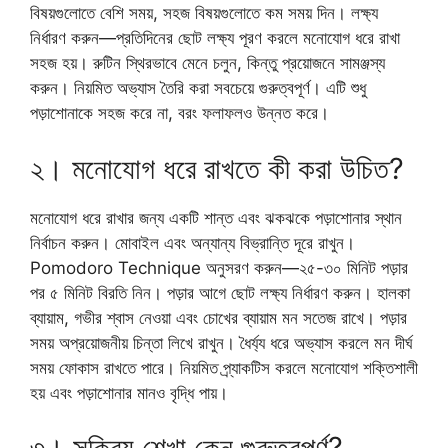
বিষয়গুলোতে বেশি সময়, সহজ বিষয়গুলোতে কম সময় দিন। লক্ষ্য
নির্ধারণ করুন—প্রতিদিনের ছোট লক্ষ্য পূরণ করলে মনোযোগ ধরে রাখা
সহজ হয়। রুটিন স্থিরভাবে মেনে চলুন, কিন্তু প্রয়োজনে সামঞ্জস্য
করুন। নিয়মিত অভ্যাস তৈরি করা সবচেয়ে গুরুত্বপূর্ণ। এটি শুধু
পড়াশোনাকে সহজ করে না, বরং ফলাফলও উন্নত করে।
২। মনোযোগ ধরে রাখতে কী করা উচিত?
মনোযোগ ধরে রাখার জন্য একটি শান্ত এবং ঝকঝকে পড়াশোনার স্থান
নির্বাচন করুন। মোবাইল এবং অন্যান্য বিভ্রান্তি দূরে রাখুন।
Pomodoro Technique অনুসরণ করুন—২৫-৩০ মিনিট পড়ার
পর ৫ মিনিট বিরতি নিন। পড়ার আগে ছোট লক্ষ্য নির্ধারণ করুন। হালকা
ব্যায়াম, গভীর শ্বাস নেওয়া এবং চোখের ব্যায়াম মন সতেজ রাখে। পড়ার
সময় অপ্রয়োজনীয় চিন্তা লিখে রাখুন। ধৈর্য্য ধরে অভ্যাস করলে মন দীর্ঘ
সময় ফোকাস রাখতে পারে। নিয়মিত প্র্যাকটিস করলে মনোযোগ শক্তিশালী
হয় এবং পড়াশোনার মানও বৃদ্ধি পায়।
৩। সক্রিয় শেখা কেন গুরুত্বপূর্ণ?