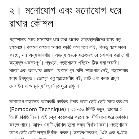
২। মনোযোগ এবং মনোযোগ ধরে
রাখার কৌশল
পড়াশোনার সময় মনোযোগ ধরে রাখা অনেক ছাত্রছাত্রীদের জন্য বড়
চ্যালেঞ্জ। কখনো কখনো আমরা পড়ছি বলে মনে করি, কিন্তু চোখ স্ক্রল
করছে, মন অন্য জায়গায়। এজন্য মনকে সচেতনভাবে ফোকাস করা শেখা
অত্যন্ত গুরুত্বপূর্ণ। প্রথমে, পড়াশোনার পরিবেশ ঠিক করা জরুরি।
শান্ত এবং ঝকঝকে জায়গা, যেখানে খুব বেশি শোরগোল নেই, পড়াশোনার
জন্য উপযুক্ত। ডেস্কে শুধু প্রয়োজনীয় বই, নোট এবং কলম রাখুন।
মোবাইল বা অন্যান্য বিভ্রান্তি দূরে রাখুন।
মনোযোগ বাড়ানোর আরেকটি কার্যকর উপায় হলো ছোট ছোট সময় ব্যবধান
(Pomodoro Technique)। ২৫-৩০ মিনিট পড়ুন, তারপর ৫
মিনিট বিরতি নিন। এই চক্র কয়েকবার করলে মন দীর্ঘ সময় ধরে ফোকাস
করতে পারে। আরও একটি কৌশল হলো লক্ষ্য নির্ধারণ করা। পড়াশোনার
আগে ছোট ছোট লক্ষ্য নির্ধারণ করুন। উদাহরণস্বরূপ, “এই এক ঘণ্টায়