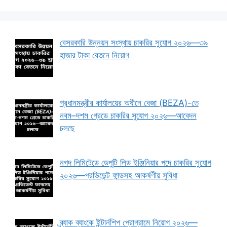
বেসরকারি উন্নয়ন সংস্থায় চাকরির সুযোগ ২০২৬—৩৯
হাজার টাকা বেতনে নিয়োগ
প্রধানমন্ত্রীর কার্যালয়ের অধীনে বেজা (BEZA)-তে
নবম–দশম গ্রেডে চাকরির সুযোগ ২০২৬—আবেদন
চলছে
নগদ লিমিটেডে ডেপুটি লিড ইঞ্জিনিয়ার পদে চাকরির সুযোগ
২০২৬—প্রভিডেন্ট ফান্ডসহ আকর্ষণীয় সুবিধা
ব্র্যাক ব্যাংকে ইন্টার্নশিপ প্রোগ্রামে নিয়োগ ২০২৬—