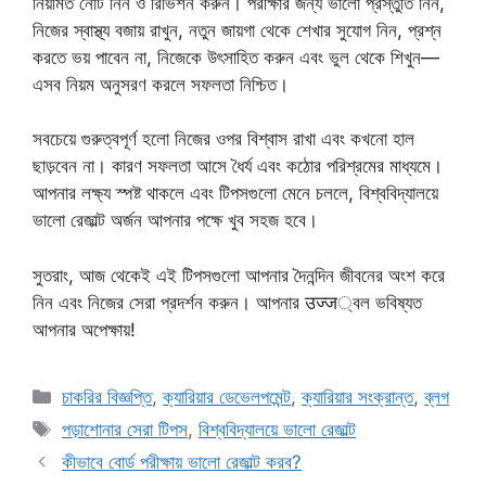
নিয়মিত নোট নিন ও রিভিশন করুন। পরীক্ষার জন্য ভালো প্রস্তুতি নিন,
নিজের স্বাস্থ্য বজায় রাখুন, নতুন জায়গা থেকে শেখার সুযোগ নিন, প্রশ্ন
করতে ভয় পাবেন না, নিজেকে উৎসাহিত করুন এবং ভুল থেকে শিখুন—
এসব নিয়ম অনুসরণ করলে সফলতা নিশ্চিত।
সবচেয়ে গুরুত্বপূর্ণ হলো নিজের ওপর বিশ্বাস রাখা এবং কখনো হাল
ছাড়বেন না। কারণ সফলতা আসে ধৈর্য এবং কঠোর পরিশ্রমের মাধ্যমে।
আপনার লক্ষ্য স্পষ্ট থাকলে এবং টিপসগুলো মেনে চললে, বিশ্ববিদ্যালয়ে
ভালো রেজাল্ট অর্জন আপনার পক্ষে খুব সহজ হবে।
সুতরাং, আজ থেকেই এই টিপসগুলো আপনার দৈনন্দিন জীবনের অংশ করে
নিন এবং নিজের সেরা প্রদর্শন করুন। আপনার उज्ज্বল ভবিষ্যত
আপনার অপেক্ষায়!
Categories
চাকরির বিজ্ঞপ্তি
,
ক্যারিয়ার ডেভেলপমেন্ট
,
ক্যারিয়ার সংক্রান্ত
,
ব্লগ
Tags
পড়াশোনার সেরা টিপস
,
বিশ্ববিদ্যালয়ে ভালো রেজাল্ট
কীভাবে বোর্ড পরীক্ষায় ভালো রেজাল্ট করব?