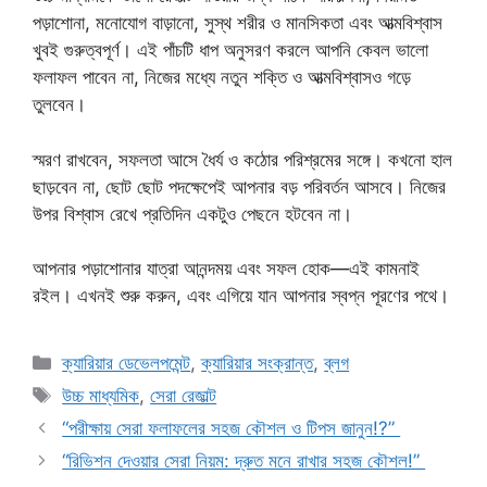
পড়াশোনা, মনোযোগ বাড়ানো, সুস্থ শরীর ও মানসিকতা এবং আত্মবিশ্বাস
খুবই গুরুত্বপূর্ণ। এই পাঁচটি ধাপ অনুসরণ করলে আপনি কেবল ভালো
ফলাফল পাবেন না, নিজের মধ্যে নতুন শক্তি ও আত্মবিশ্বাসও গড়ে
তুলবেন।
স্মরণ রাখবেন, সফলতা আসে ধৈর্য ও কঠোর পরিশ্রমের সঙ্গে। কখনো হাল
ছাড়বেন না, ছোট ছোট পদক্ষেপেই আপনার বড় পরিবর্তন আসবে। নিজের
উপর বিশ্বাস রেখে প্রতিদিন একটুও পেছনে হটবেন না।
আপনার পড়াশোনার যাত্রা আনন্দময় এবং সফল হোক—এই কামনাই
রইল। এখনই শুরু করুন, এবং এগিয়ে যান আপনার স্বপ্ন পূরণের পথে।
Categories
ক্যারিয়ার ডেভেলপমেন্ট
,
ক্যারিয়ার সংক্রান্ত
,
ব্লগ
Tags
উচ্চ মাধ্যমিক
,
সেরা রেজাল্ট
“পরীক্ষায় সেরা ফলাফলের সহজ কৌশল ও টিপস জানুন!?”
“রিভিশন দেওয়ার সেরা নিয়ম: দ্রুত মনে রাখার সহজ কৌশল!”