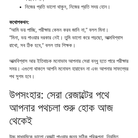
নিজের প্রতি ভালো থাকুন, নিজের প্রতি সদয় হোন।
কথোপকথন:
“আমি ভয় পাচ্ছি, পরীক্ষায় কেমন করব জানি না,” বলল মিনা।
“মিনা, ভয় পাওয়ার দরকার নেই। তুমি ভালো করে পড়ছো, আত্মবিশ্বাস
রাখো, সব ঠিক হবে,” বলল তার শিক্ষক।
আত্মবিশ্বাস আর ইতিবাচক মনোভাব আপনার সেরা বন্ধু হতে পারে পরীক্ষার
সময়। এগুলো থাকলে আপনি মনোবল হারাবেন না এবং আপনার সাফল্যের
পথ সুগম হবে।
উপসংহার: সেরা রেজাল্টের পথে
আপনার পথচলা শুরু হোক আজ
থেকেই
উচ্চ মাধ্যমিকে ভালো রেজাল্ট পাওয়ার জন্য সঠিক পরিকল্পনা, নিয়মিত