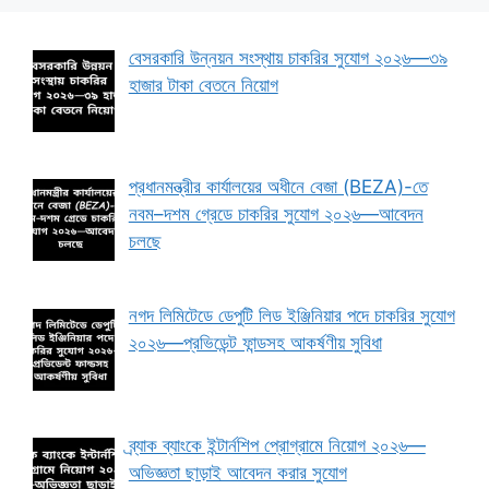
বেসরকারি উন্নয়ন সংস্থায় চাকরির সুযোগ ২০২৬—৩৯
হাজার টাকা বেতনে নিয়োগ
প্রধানমন্ত্রীর কার্যালয়ের অধীনে বেজা (BEZA)-তে
নবম–দশম গ্রেডে চাকরির সুযোগ ২০২৬—আবেদন
চলছে
নগদ লিমিটেডে ডেপুটি লিড ইঞ্জিনিয়ার পদে চাকরির সুযোগ
২০২৬—প্রভিডেন্ট ফান্ডসহ আকর্ষণীয় সুবিধা
ব্র্যাক ব্যাংকে ইন্টার্নশিপ প্রোগ্রামে নিয়োগ ২০২৬—
অভিজ্ঞতা ছাড়াই আবেদন করার সুযোগ