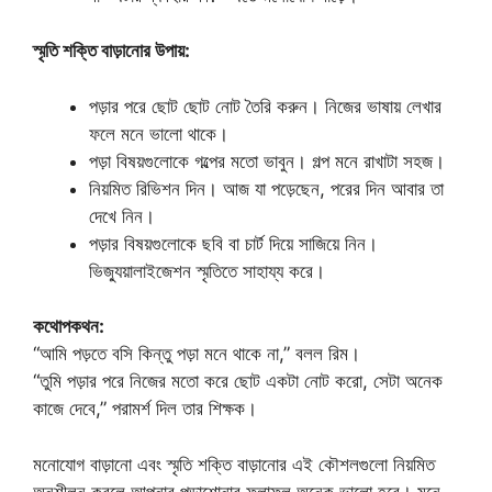
স্মৃতি শক্তি বাড়ানোর উপায়:
পড়ার পরে ছোট ছোট নোট তৈরি করুন। নিজের ভাষায় লেখার
ফলে মনে ভালো থাকে।
পড়া বিষয়গুলোকে গল্পের মতো ভাবুন। গল্প মনে রাখাটা সহজ।
নিয়মিত রিভিশন দিন। আজ যা পড়েছেন, পরের দিন আবার তা
দেখে নিন।
পড়ার বিষয়গুলোকে ছবি বা চার্ট দিয়ে সাজিয়ে নিন।
ভিজ্যুয়ালাইজেশন স্মৃতিতে সাহায্য করে।
কথোপকথন:
“আমি পড়তে বসি কিন্তু পড়া মনে থাকে না,” বলল রিম।
“তুমি পড়ার পরে নিজের মতো করে ছোট একটা নোট করো, সেটা অনেক
কাজে দেবে,” পরামর্শ দিল তার শিক্ষক।
মনোযোগ বাড়ানো এবং স্মৃতি শক্তি বাড়ানোর এই কৌশলগুলো নিয়মিত
অনুশীলন করলে আপনার পড়াশোনার ফলাফল অনেক ভালো হবে। মনে