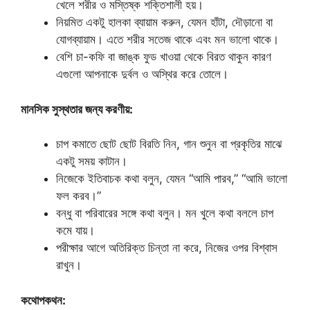
খেলে শরীর ও মস্তিষ্ক শক্তিশালী হয়।
নিয়মিত একটু হালকা ব্যায়াম করুন, যেমন হাঁটা, দৌড়ানো বা
যোগব্যায়াম। এতে শরীর সতেজ থাকে এবং মন ভালো থাকে।
বেশি চা-কফি বা জাঙ্ক ফুড খাওয়া থেকে বিরত থাকুন কারণ
এগুলো আপনাকে দুর্বল ও অস্থির করে তোলে।
মানসিক সুস্থতার জন্য করণীয়:
চাপ কমাতে ছোট ছোট বিরতি নিন, গান শুনুন বা প্রকৃতির মাঝে
একটু সময় কাটান।
নিজেকে ইতিবাচক কথা বলুন, যেমন “আমি পারব,” “আমি ভালো
ফল করব।”
বন্ধু বা পরিবারের সঙ্গে কথা বলুন। মন খুলে কথা বললে চাপ
কমে যায়।
পরীক্ষার আগে অতিরিক্ত চিন্তা না করে, নিজের ওপর বিশ্বাস
রাখুন।
কথোপকথন: