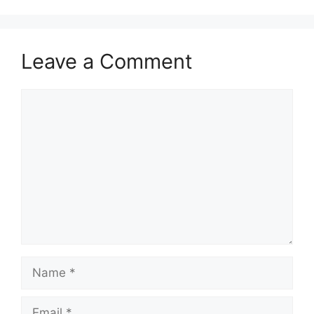
Leave a Comment
Comment
Name
Email