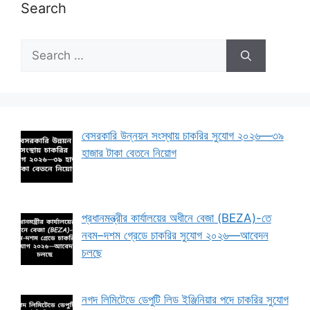
Search
Search
for:
বেসরকারি উন্নয়ন সংস্থায় চাকরির সুযোগ ২০২৬—৩৯
হাজার টাকা বেতনে নিয়োগ
প্রধানমন্ত্রীর কার্যালয়ের অধীনে বেজা (BEZA)-তে
নবম–দশম গ্রেডে চাকরির সুযোগ ২০২৬—আবেদন
চলছে
নগদ লিমিটেডে ডেপুটি লিড ইঞ্জিনিয়ার পদে চাকরির সুযোগ