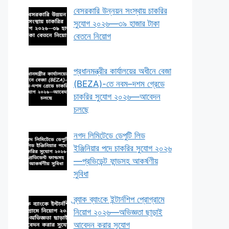
বেসরকারি উন্নয়ন সংস্থায় চাকরির
সুযোগ ২০২৬—৩৯ হাজার টাকা
বেতনে নিয়োগ
প্রধানমন্ত্রীর কার্যালয়ের অধীনে বেজা
(BEZA)-তে নবম–দশম গ্রেডে
চাকরির সুযোগ ২০২৬—আবেদন
চলছে
নগদ লিমিটেডে ডেপুটি লিড
ইঞ্জিনিয়ার পদে চাকরির সুযোগ ২০২৬
—প্রভিডেন্ট ফান্ডসহ আকর্ষণীয়
সুবিধা
ব্র্যাক ব্যাংকে ইন্টার্নশিপ প্রোগ্রামে
নিয়োগ ২০২৬—অভিজ্ঞতা ছাড়াই
আবেদন করার সুযোগ