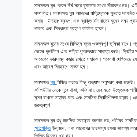
মানসম্মত ঘুম কেবল দীর্ঘ সময় ঘুমানোর মধ্যে সীমাবদ্ধ নয়। এ
সম্পর্কিত। মানসম্মত ঘুম আমাদের মস্তিষ্ককে পুনরায় সংগঠিত
কমায়। উদাহরণস্বরূপ, এক ব্যক্তি যদি রাতের ঘুমের সময় প্র
থাকবে এবং সিদ্ধান্ত গ্রহণে কার্যকর হবেন।
মানসম্মত ঘুমের মধ্যে বিভিন্ন স্তর গুরুত্বপূর্ণ ভূমি
দেহের পুনর্জীবন এবং শক্তি পুনরুদ্ধারে সাহায্য করে। দ
আবেগের ভারসাম্য বজায় রাখতে সহায়ক। গবেষণা দেখিয়েছে যে 
এবং আবেগ নিয়ন্ত্রণে সক্ষম হন।
মানসম্মত
ঘুম
নিশ্চিত করতে কিছু অভ্যাস অনুসরণ করা জরুরি।
কম্পিউটার থেকে দূরে থাকা, কফি বা চায়ের মতো উত্তেজক পানী
সুস্থ রাখতে সাহায্য করে এবং মানসিক স্থিতিশীলতা বাড়ায়। এছা
গুরুত্বপূর্ণ।
মানসম্মত ঘুম শুধু মানসিক স্বাস্থ্যের জন্যই নয়, শরীরের সামগ
স্মৃতিশক্তি
উন্নয়ন, এবং আবেগের ভারসাম্য রক্ষায় সাহায্য করে।
ভিত্তি হিসেবে ধরা হয়।