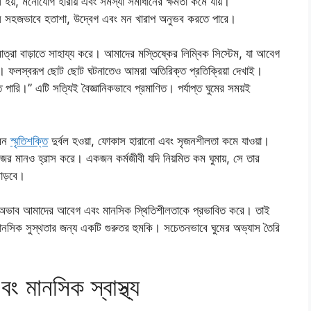
 হয়, মনোযোগ হারায় এবং সমস্যা সমাধানের ক্ষমতা কমে যায়।
সে সহজভাবে হতাশা, উদ্বেগ এবং মন খারাপ অনুভব করতে পারে।
াত্রা বাড়াতে সাহায্য করে। আমাদের মস্তিষ্কের লিম্বিক সিস্টেম, যা আবেগ
রে না। ফলস্বরূপ ছোট ছোট ঘটনাতেও আমরা অতিরিক্ত প্রতিক্রিয়া দেখাই।
ারি।” এটি সত্যিই বৈজ্ঞানিকভাবে প্রমাণিত। পর্যাপ্ত ঘুমের সময়ই
েমন
স্মৃতিশক্তি
দুর্বল হওয়া, ফোকাস হারানো এবং সৃজনশীলতা কমে যাওয়া।
ন কাজের মানও হ্রাস করে। একজন কর্মজীবী যদি নিয়মিত কম ঘুমায়, সে তার
াড়বে।
র অভাব আমাদের আবেগ এবং মানসিক স্থিতিশীলতাকে প্রভাবিত করে। তাই
নসিক সুস্থতার জন্য একটি গুরুতর হুমকি। সচেতনভাবে ঘুমের অভ্যাস তৈরি
 মানসিক স্বাস্থ্য