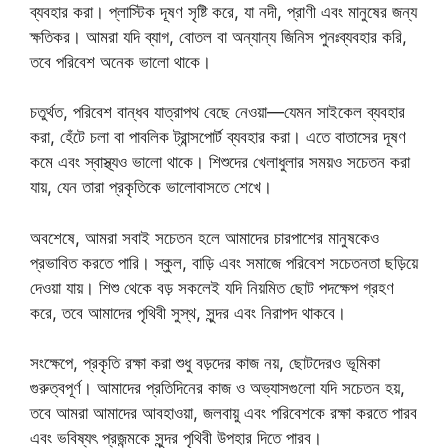
ব্যবহার করা। প্লাস্টিক দূষণ সৃষ্টি করে, যা নদী, প্রাণী এবং মানুষের জন্য
ক্ষতিকর। আমরা যদি ব্যাগ, বোতল বা অন্যান্য জিনিস পুনঃব্যবহার করি,
তবে পরিবেশ অনেক ভালো থাকে।
চতুর্থত, পরিবেশ বান্ধব যাত্রাপথ বেছে নেওয়া—যেমন সাইকেল ব্যবহার
করা, হেঁটে চলা বা পাবলিক ট্রান্সপোর্ট ব্যবহার করা। এতে বাতাসের দূষণ
কমে এবং স্বাস্থ্যও ভালো থাকে। শিশুদের খেলাধুলার সময়ও সচেতন করা
যায়, যেন তারা প্রকৃতিকে ভালোবাসতে শেখে।
অবশেষে, আমরা সবাই সচেতন হলে আমাদের চারপাশের মানুষকেও
প্রভাবিত করতে পারি। স্কুল, বাড়ি এবং সমাজে পরিবেশ সচেতনতা ছড়িয়ে
দেওয়া যায়। শিশু থেকে বড় সকলেই যদি নিয়মিত ছোট পদক্ষেপ গ্রহণ
করে, তবে আমাদের পৃথিবী সুস্থ, সুন্দর এবং নিরাপদ থাকবে।
সংক্ষেপে, প্রকৃতি রক্ষা করা শুধু বড়দের কাজ নয়, ছোটদেরও ভূমিকা
গুরুত্বপূর্ণ। আমাদের প্রতিদিনের কাজ ও অভ্যাসগুলো যদি সচেতন হয়,
তবে আমরা আমাদের আবহাওয়া, জলবায়ু এবং পরিবেশকে রক্ষা করতে পারব
এবং ভবিষ্যৎ প্রজন্মকে সুন্দর পৃথিবী উপহার দিতে পারব।