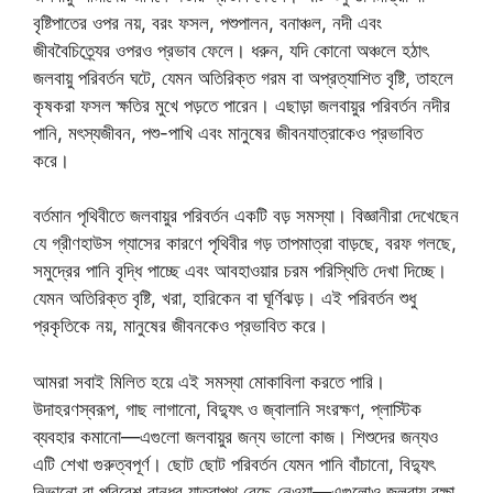
বৃষ্টিপাতের ওপর নয়, বরং ফসল, পশুপালন, বনাঞ্চল, নদী এবং
জীববৈচিত্র্যের ওপরও প্রভাব ফেলে। ধরুন, যদি কোনো অঞ্চলে হঠাৎ
জলবায়ু পরিবর্তন ঘটে, যেমন অতিরিক্ত গরম বা অপ্রত্যাশিত বৃষ্টি, তাহলে
কৃষকরা ফসল ক্ষতির মুখে পড়তে পারেন। এছাড়া জলবায়ুর পরিবর্তন নদীর
পানি, মৎস্যজীবন, পশু-পাখি এবং মানুষের জীবনযাত্রাকেও প্রভাবিত
করে।
বর্তমান পৃথিবীতে জলবায়ুর পরিবর্তন একটি বড় সমস্যা। বিজ্ঞানীরা দেখেছেন
যে গ্রীণহাউস গ্যাসের কারণে পৃথিবীর গড় তাপমাত্রা বাড়ছে, বরফ গলছে,
সমুদ্রের পানি বৃদ্ধি পাচ্ছে এবং আবহাওয়ার চরম পরিস্থিতি দেখা দিচ্ছে।
যেমন অতিরিক্ত বৃষ্টি, খরা, হারিকেন বা ঘূর্ণিঝড়। এই পরিবর্তন শুধু
প্রকৃতিকে নয়, মানুষের জীবনকেও প্রভাবিত করে।
আমরা সবাই মিলিত হয়ে এই সমস্যা মোকাবিলা করতে পারি।
উদাহরণস্বরূপ, গাছ লাগানো, বিদ্যুৎ ও জ্বালানি সংরক্ষণ, প্লাস্টিক
ব্যবহার কমানো—এগুলো জলবায়ুর জন্য ভালো কাজ। শিশুদের জন্যও
এটি শেখা গুরুত্বপূর্ণ। ছোট ছোট পরিবর্তন যেমন পানি বাঁচানো, বিদ্যুৎ
নিভানো বা পরিবেশ বান্ধব যাত্রাপথ বেছে নেওয়া—এগুলোও জলবায়ু রক্ষা