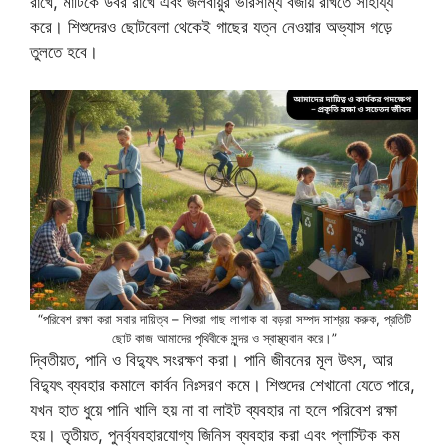
রাখে, মাটিকে উর্বর রাখে এবং জলবায়ুর ভারসাম্য বজায় রাখতে সাহায্য
করে। শিশুদেরও ছোটবেলা থেকেই গাছের যত্ন নেওয়ার অভ্যাস গড়ে
তুলতে হবে।
“পরিবেশ রক্ষা করা সবার দায়িত্ব – শিশুরা গাছ লাগাক বা বড়রা সম্পদ সাশ্রয় করুক, প্রতিটি
ছোট কাজ আমাদের পৃথিবীকে সুন্দর ও স্বাস্থ্যবান করে।”
দ্বিতীয়ত, পানি ও বিদ্যুৎ সংরক্ষণ করা। পানি জীবনের মূল উৎস, আর
বিদ্যুৎ ব্যবহার কমালে কার্বন নিঃসরণ কমে। শিশুদের শেখানো যেতে পারে,
যখন হাত ধুয়ে পানি খালি হয় না বা লাইট ব্যবহার না হলে পরিবেশ রক্ষা
হয়। তৃতীয়ত, পুনর্ব্যবহারযোগ্য জিনিস ব্যবহার করা এবং প্লাস্টিক কম