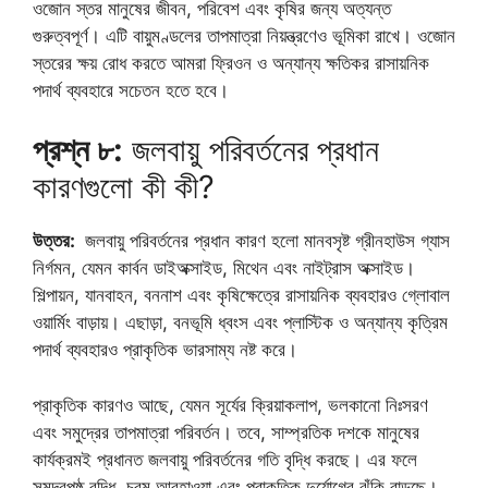
ওজোন স্তর মানুষের জীবন, পরিবেশ এবং কৃষির জন্য অত্যন্ত
গুরুত্বপূর্ণ। এটি বায়ুমণ্ডলের তাপমাত্রা নিয়ন্ত্রণেও ভূমিকা রাখে। ওজোন
স্তরের ক্ষয় রোধ করতে আমরা ফ্রিওন ও অন্যান্য ক্ষতিকর রাসায়নিক
পদার্থ ব্যবহারে সচেতন হতে হবে।
প্রশ্ন ৮:
জলবায়ু পরিবর্তনের প্রধান
কারণগুলো কী কী?
উত্তর:
জলবায়ু পরিবর্তনের প্রধান কারণ হলো মানবসৃষ্ট গ্রীনহাউস গ্যাস
নির্গমন, যেমন কার্বন ডাইঅক্সাইড, মিথেন এবং নাইট্রাস অক্সাইড।
শিল্পায়ন, যানবাহন, বননাশ এবং কৃষিক্ষেত্রে রাসায়নিক ব্যবহারও গ্লোবাল
ওয়ার্মিং বাড়ায়। এছাড়া, বনভূমি ধ্বংস এবং প্লাস্টিক ও অন্যান্য কৃত্রিম
পদার্থ ব্যবহারও প্রাকৃতিক ভারসাম্য নষ্ট করে।
প্রাকৃতিক কারণও আছে, যেমন সূর্যের ক্রিয়াকলাপ, ভলকানো নিঃসরণ
এবং সমুদ্রের তাপমাত্রা পরিবর্তন। তবে, সাম্প্রতিক দশকে মানুষের
কার্যক্রমই প্রধানত জলবায়ু পরিবর্তনের গতি বৃদ্ধি করছে। এর ফলে
সমুদ্রপৃষ্ঠ বৃদ্ধি, চরম আবহাওয়া এবং প্রাকৃতিক দুর্যোগের ঝুঁকি বাড়ছে।