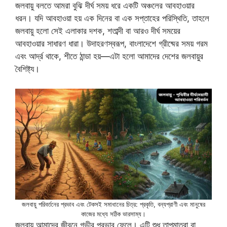
জলবায়ু বলতে আমরা বুঝি দীর্ঘ সময় ধরে একটি অঞ্চলের আবহাওয়ার
ধরন। যদি আবহাওয়া হয় এক দিনের বা এক সপ্তাহের পরিস্থিতি, তাহলে
জলবায়ু হলো সেই এলাকার দশক, শতাব্দী বা আরও দীর্ঘ সময়ের
আবহাওয়ার সাধারণ ধারা। উদাহরণস্বরূপ, বাংলাদেশে গ্রীষ্মের সময় গরম
এবং আর্দ্র থাকে, শীতে ঠান্ডা হয়—এটা হলো আমাদের দেশের জলবায়ুর
বৈশিষ্ট্য।
জলবায়ু পরিবর্তনের প্রভাব এবং টেকসই সমাধানের চিত্র: প্রকৃতি, বন্যপ্রাণী এবং মানুষের
কাজের মধ্যে সঠিক ভারসাম্য।
জলবায়ু আমাদের জীবনে গভীর প্রভাব ফেলে। এটি শুধু তাপমাত্রা বা