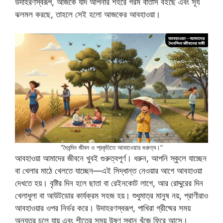
উদাহরণস্বরূপ, আজকে যদি আপনার শহরে গরম বাতাস বইছে এবং সূর্য
ঝলমল করছে, তাহলে সেই হলো আজকের আবহাওয়া।
“দৈনন্দিন জীবন ও প্রকৃতিতে আবহাওয়ার গুরুত্ব।”
আবহাওয়া আমাদের জীবনে খুবই গুরুত্বপূর্ণ। ধরুন, আপনি স্কুলে যাচ্ছেন
বা খেলার মাঠে খেলতে যাচ্ছেন—এই সিদ্ধান্ত নেওয়ার আগে আবহাওয়া
দেখতে হয়। বৃষ্টির দিন হলে ছাতা বা রেইনকোট লাগে, আর রোদ্দুরের দিন
খেলাধুলা বা আউটডোর কার্যক্রম সহজ হয়। শুধুমাত্র মানুষ নয়, প্রাণীরাও
আবহাওয়ার ওপর নির্ভর করে। উদাহরণস্বরূপ, পাখিরা গ্রীষ্মের সময়
অন্যত্র চলে যায় এবং শীতের সময় উষ্ণ স্থান খুঁজে ফিরে আসে।