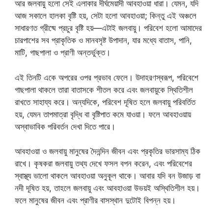
আর জলবায়ু হলো সেই এলাকার দীর্ঘমেয়াদী আবহাওয়া ধারা। যেমন, যদি
আজ সকালে হালকা বৃষ্টি হয়, সেটা হলো আবহাওয়া; কিন্তু এই অঞ্চলে
সাধারণত গ্রীষ্মে প্রচুর বৃষ্টি হয়—এটাই জলবায়ু। পরিবেশ হলো আমাদের
চারপাশের সব প্রাকৃতিক ও মানবসৃষ্ট উপাদান, যার মধ্যে বাতাস, পানি,
মাটি, গাছপালা ও প্রাণী অন্তর্ভুক্ত।
এই তিনটি একে অপরের ওপর প্রভাব ফেলে। উদাহরণস্বরূপ, পরিবেশে
গাছপালা থাকলে তারা বাতাসকে শীতল করে এবং জলবায়ুকে স্থিতিশীল
রাখতে সাহায্য করে। অন্যদিকে, পরিবেশ দূষিত হলে জলবায়ু পরিবর্তিত
হয়, যেমন তাপমাত্রা বৃদ্ধি বা বৃষ্টিপাত কমে যাওয়া। ফলে আবহাওয়ায়
অস্বাভাবিক পরিবর্তন দেখা দিতে পারে।
আবহাওয়া ও জলবায়ু মানুষের দৈনন্দিন জীবন এবং প্রকৃতির ভারসাম্য ঠিক
রাখে। কৃষকরা জলবায়ু তথ্য দেখে ফসল বপন করেন, এবং পরিবেশের
স্বাস্থ্য ভালো থাকলে আবহাওয়া অনুকূল থাকে। আবার যদি বন উজাড় বা
নদী দূষিত হয়, তাহলে জলবায়ু এবং আবহাওয়া উভয়ই অস্থিতিশীল হয়।
ফলে মানুষের জীবন এবং প্রাণীর বাসস্থান দুটোই বিপন্ন হয়।