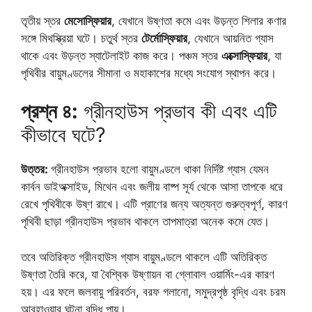
তৃতীয় স্তর
মেসোস্ফিয়ার
, যেখানে উষ্ণতা কমে এবং উড়ন্ত শিলার কণার
সঙ্গে মিথস্ক্রিয়া ঘটে। চতুর্থ স্তর
টের্মোস্ফিয়ার
, যেখানে আয়নিত গ্যাস
থাকে এবং উড়ন্ত স্যাটেলাইট কাজ করে। পঞ্চম স্তর
এক্সোস্ফিয়ার
, যা
পৃথিবীর বায়ুমণ্ডলের সীমানা ও মহাকাশের মধ্যে সংযোগ স্থাপন করে।
প্রশ্ন ৪:
গ্রীনহাউস প্রভাব কী এবং এটি
কীভাবে ঘটে?
উত্তর:
গ্রীনহাউস প্রভাব হলো বায়ুমণ্ডলে থাকা নির্দিষ্ট গ্যাস যেমন
কার্বন ডাইঅক্সাইড, মিথেন এবং জলীয় বাষ্প সূর্য থেকে আসা তাপকে ধরে
রেখে পৃথিবীকে উষ্ণ রাখে। এটি প্রাণের জন্য অত্যন্ত গুরুত্বপূর্ণ, কারণ
পৃথিবী ছাড়া গ্রীনহাউস প্রভাব থাকলে তাপমাত্রা অনেক কমে যেত।
তবে অতিরিক্ত গ্রীনহাউস গ্যাস বায়ুমণ্ডলে থাকলে এটি অতিরিক্ত
উষ্ণতা তৈরি করে, যা বৈশ্বিক উষ্ণায়ন বা গ্লোবাল ওয়ার্মিং-এর কারণ
হয়। এর ফলে জলবায়ু পরিবর্তন, বরফ গলানো, সমুদ্রপৃষ্ঠ বৃদ্ধি এবং চরম
আবহাওয়ার ঘটনা বৃদ্ধি পায়।