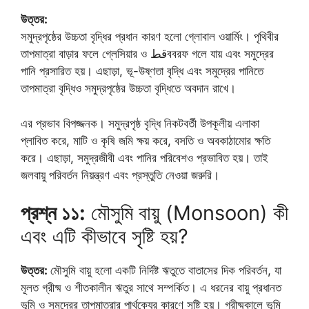
উত্তর:
সমুদ্রপৃষ্ঠের উচ্চতা বৃদ্ধির প্রধান কারণ হলো গ্লোবাল ওয়ার্মিং। পৃথিবীর
তাপমাত্রা বাড়ার ফলে গ্লেসিয়ার ও قطববরফ গলে যায় এবং সমুদ্রের
পানি প্রসারিত হয়। এছাড়া, ভূ-উষ্ণতা বৃদ্ধি এবং সমুদ্রের পানিতে
তাপমাত্রা বৃদ্ধিও সমুদ্রপৃষ্ঠের উচ্চতা বৃদ্ধিতে অবদান রাখে।
এর প্রভাব বিপজ্জনক। সমুদ্রপৃষ্ঠ বৃদ্ধি নিকটবর্তী উপকূলীয় এলাকা
প্লাবিত করে, মাটি ও কৃষি জমি ক্ষয় করে, বসতি ও অবকাঠামোর ক্ষতি
করে। এছাড়া, সমুদ্রজীবী এবং পানির পরিবেশও প্রভাবিত হয়। তাই
জলবায়ু পরিবর্তন নিয়ন্ত্রণ এবং প্রস্তুতি নেওয়া জরুরি।
প্রশ্ন ১১:
মৌসুমি বায়ু (Monsoon) কী
এবং এটি কীভাবে সৃষ্টি হয়?
উত্তর:
মৌসুমি বায়ু হলো একটি নির্দিষ্ট ঋতুতে বাতাসের দিক পরিবর্তন, যা
মূলত গ্রীষ্ম ও শীতকালীন ঋতুর সাথে সম্পর্কিত। এ ধরনের বায়ু প্রধানত
ভূমি ও সমুদ্রের তাপমাত্রার পার্থক্যের কারণে সৃষ্টি হয়। গ্রীষ্মকালে ভূমি