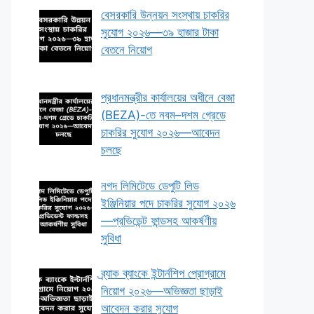
বেসরকারি উন্নয়ন সংস্থায় চাকরির
সুযোগ ২০২৬—৩৯ হাজার টাকা
বেতনে নিয়োগ
প্রধানমন্ত্রীর কার্যালয়ের অধীনে বেজা
(BEZA)-তে নবম–দশম গ্রেডে
চাকরির সুযোগ ২০২৬—আবেদন
চলছে
নগদ লিমিটেডে ডেপুটি লিড
ইঞ্জিনিয়ার পদে চাকরির সুযোগ ২০২৬
—প্রভিডেন্ট ফান্ডসহ আকর্ষণীয়
সুবিধা
ব্র্যাক ব্যাংকে ইন্টার্নশিপ প্রোগ্রামে
নিয়োগ ২০২৬—অভিজ্ঞতা ছাড়াই
আবেদন করার সুযোগ