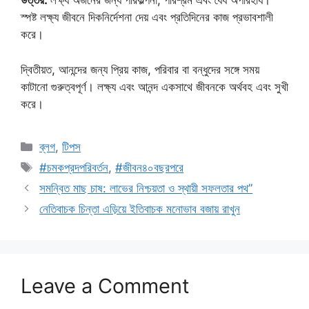
উত্তর:
লক্ষ্য অর্জনের জন্য পরিকল্পনা, পরিশ্রম এবং ধৈর্য অপরিহার্য।
স্পষ্ট লক্ষ্য জীবনে দিকনির্দেশনা দেয় এবং প্রতিদিনের কাজ প্রভাবশালী
করে।
দ্বিতীয়ত, আনন্দের জন্য প্রিয় কাজ, পরিবার বা বন্ধুদের সঙ্গে সময়
কাটানো গুরুত্বপূর্ণ। লক্ষ্য এবং আনন্দ একসাথে জীবনকে অর্থবহ এবং সুখী
করে।
Categories
ব্লগ
,
টিপস
Tags
#চমকপ্রদপরিবর্তন
,
#জীবন৪০বছরপরে
সমন্বিত মাছ চাষ: লাভের নিশ্চয়তা ও স্থায়ী সফলতার পথ”
নেতিবাচক চিন্তা এড়িয়ে ইতিবাচক মনোভাব বজায় রাখুন
Leave a Comment