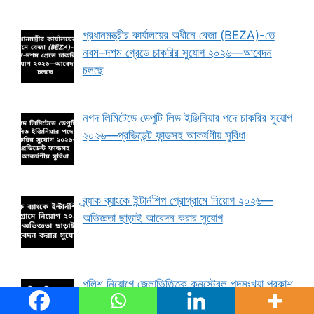
প্রধানমন্ত্রীর কার্যালয়ের অধীনে বেজা (BEZA)-তে
নবম–দশম গ্রেডে চাকরির সুযোগ ২০২৬—আবেদন
চলছে
নগদ লিমিটেডে ডেপুটি লিড ইঞ্জিনিয়ার পদে চাকরির সুযোগ
২০২৬—প্রভিডেন্ট ফান্ডসহ আকর্ষণীয় সুবিধা
ব্র্যাক ব্যাংকে ইন্টার্নশিপ প্রোগ্রামে নিয়োগ ২০২৬—
অভিজ্ঞতা ছাড়াই আবেদন করার সুযোগ
পুলিশ নিয়োগে জেলাভিত্তিক কনস্টেবল পদসংখ্যা প্রকাশ
২০২৬