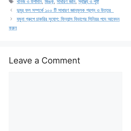
Tags
খনিজ ও উপাদান
,
জিঙ্ক
,
সাধারণ জ্ঞান
,
স্বাস্থ্য ও পুষ্টি
ডুমুর ফল সম্পর্কে ১০০ টি সাধারণ জ্ঞানমূলক প্রশ্ন ও উত্তর
যমুনা গ্রুপে চাকরির সুযোগ: ফিন্যান্স বিভাগের সিনিয়র পদে আবেদন
করুন
Leave a Comment
Comment