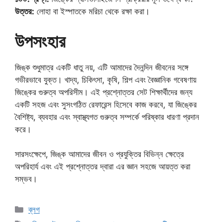
উত্তর:
লোহা বা ইস্পাতকে মরিচা থেকে রক্ষা করা।
উপসংহার
জিঙ্ক শুধুমাত্র একটি ধাতু নয়, এটি আমাদের দৈনন্দিন জীবনের সঙ্গে
গভীরভাবে যুক্ত। খাদ্য, চিকিৎসা, কৃষি, শিল্প এবং বৈজ্ঞানিক গবেষণায়
জিঙ্কের গুরুত্ব অপরিসীম। এই প্রশ্নোত্তর সেট শিক্ষার্থীদের জন্য
একটি সহজ এবং সুসংগঠিত রেফারেন্স হিসেবে কাজ করবে, যা জিঙ্কের
বৈশিষ্ট্য, ব্যবহার এবং স্বাস্থ্যগত গুরুত্ব সম্পর্কে পরিষ্কার ধারণা প্রদান
করে।
সারসংক্ষেপে, জিঙ্ক আমাদের জীবন ও প্রযুক্তির বিভিন্ন ক্ষেত্রে
অপরিহার্য এবং এই প্রশ্নোত্তর দ্বারা এর জ্ঞান সহজে আয়ত্ত করা
সম্ভব।
Categories
ব্লগ