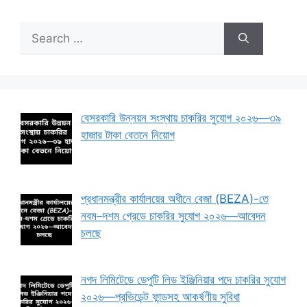
Search
for:
বেসরকারি উন্নয়ন সংস্থায় চাকরির সুযোগ ২০২৬—৩৯
হাজার টাকা বেতনে নিয়োগ
প্রধানমন্ত্রীর কার্যালয়ের অধীনে বেজা (BEZA)-তে
নবম–দশম গ্রেডে চাকরির সুযোগ ২০২৬—আবেদন
চলছে
নগদ লিমিটেডে ডেপুটি লিড ইঞ্জিনিয়ার পদে চাকরির সুযোগ
২০২৬—প্রভিডেন্ট ফান্ডসহ আকর্ষণীয় সুবিধা