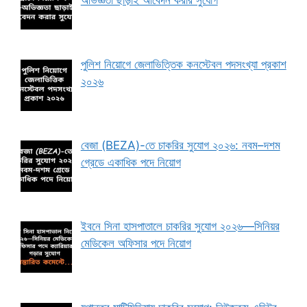
অভিজ্ঞতা ছাড়াই আবেদন করার সুযোগ
পুলিশ নিয়োগে জেলাভিত্তিক কনস্টেবল পদসংখ্যা প্রকাশ
২০২৬
বেজা (BEZA)-তে চাকরির সুযোগ ২০২৬: নবম–দশম
গ্রেডে একাধিক পদে নিয়োগ
ইবনে সিনা হাসপাতালে চাকরির সুযোগ ২০২৬—সিনিয়র
মেডিকেল অফিসার পদে নিয়োগ