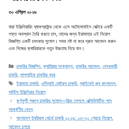
৩০ এপ্রিল ২০২৬
যারা ইঞ্জিনিয়ারিং ব্যাকগ্রাউন্ড থেকে এসে অটোমোবাইল সেক্টরে একটি
শক্ত অবস্থান তৈরি করতে চান, তাদের জন্য ইয়ামাহার এই নিয়োগ
বিজ্ঞপ্তি একটি চমৎকার সুযোগ। সময় নষ্ট না করে দ্রুত আবেদন করুন
এবং নিজের ক্যারিয়ারকে নতুন উচ্চতায় নিয়ে যান।
Categories
চাকরির বিজ্ঞপ্তি
,
ক্যারিয়ার সংক্রান্ত
,
চাকরির আবেদন
,
বেসরকারী
চাকরি
,
সাপ্তাহিক চাকরির খবর
Tags
ইয়ামাহা চাকরি
,
এসিআই মোটরস চাকরি
,
প্রাইভেট জব বাংলাদেশ
,
সার্ভিস ইঞ্জিনিয়ার নিয়োগ
কর্ণফুলী গ্রুপে চাকরির সুযোগ—ফিল্ড সেলসে এক্সিকিউটিভ পদে
আকর্ষণীয় বেতন
বাংলাদেশ ট্যুরিজম বোর্ডে চাকরি ২০২৬: ১৩–২০ গ্রেডে নিয়োগ,
আবেদন চলছে