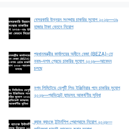
বেসরকারি উন্নয়ন সংস্থায় চাকরির সুযোগ ২০২৬—৩৯
হাজার টাকা বেতনে নিয়োগ
প্রধানমন্ত্রীর কার্যালয়ের অধীনে বেজা (BEZA)-তে
নবম–দশম গ্রেডে চাকরির সুযোগ ২০২৬—আবেদন
চলছে
নগদ লিমিটেডে ডেপুটি লিড ইঞ্জিনিয়ার পদে চাকরির সুযোগ
২০২৬—প্রভিডেন্ট ফান্ডসহ আকর্ষণীয় সুবিধা
ব্র্যাক ব্যাংকে ইন্টার্নশিপ প্রোগ্রামে নিয়োগ ২০২৬—