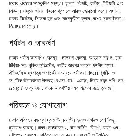
ঢাকার খাবারের সংস্কৃতিও সমৃদ্ধ। ফুচকা, চটপটি, হালিম, বিরিয়ানি এবং
বিভিন্ন রাস্তার খাবার শহরের প্রাণকে আরও জোরালো করে। এছাড়া,
ঢাকার থিয়েটার, সিনেমা হল এবং সাংস্কৃতিক ক্লাব দেশের সৃজনশীলতা ও
বিনোদনের কেন্দ্র।
পর্যটন ও আকর্ষণ
ঢাকার পর্যটন আকর্ষণও অনন্য। লালবাগ কেল্লা, আহসান মঞ্জিল, ঢাকা
চিড়িয়াখানা, মুক্তি স্মৃতিসৌধ, জাতীয় জাদুঘর শহরের দর্শনীয় স্থান।
ঐতিহাসিক স্থাপত্য ও পার্কের সমন্বয়ে পর্যটকরা শহরের প্রাচীন ও
আধুনিক জীবনযাত্রা উভয়ই দেখতে পান। এছাড়া, নিত্য নতুন শপিং মল,
রেস্তোরাঁ ও ক্যাফে ঢাকাকে আকর্ষণীয় শহর হিসেবে গড়ে তুলেছে।
পরিবহন ও যোগাযোগ
ঢাকার পরিবহন ব্যবস্থা দ্রুত উন্নয়নশীল হলেও এখনও বেশ কিছু
চ্যালেঞ্জ রয়েছে। ঢাকা মেট্রোরেল ১, বাস সার্ভিস, রিকশা, ক্যাব এবং
নৌপথের মাধ্যমে নাগরিকরা চলাচল করেন। যানজট ও ট্রাফিক