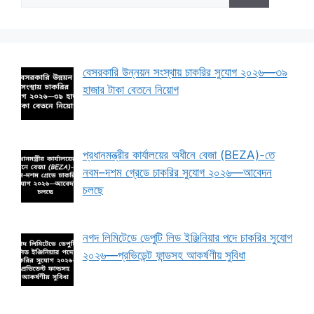
বেসরকারি উন্নয়ন সংস্থায় চাকরির সুযোগ ২০২৬—৩৯
হাজার টাকা বেতনে নিয়োগ
প্রধানমন্ত্রীর কার্যালয়ের অধীনে বেজা (BEZA)-তে
নবম–দশম গ্রেডে চাকরির সুযোগ ২০২৬—আবেদন
চলছে
নগদ লিমিটেডে ডেপুটি লিড ইঞ্জিনিয়ার পদে চাকরির সুযোগ
২০২৬—প্রভিডেন্ট ফান্ডসহ আকর্ষণীয় সুবিধা