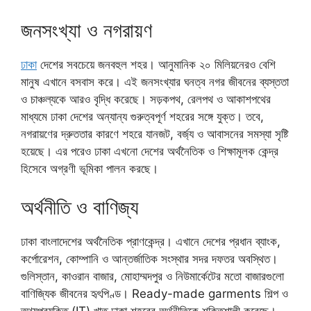
জনসংখ্যা ও নগরায়ণ
ঢাকা
দেশের সবচেয়ে জনবহুল শহর। আনুমানিক ২০ মিলিয়নেরও বেশি
মানুষ এখানে বসবাস করে। এই জনসংখ্যার ঘনত্ব নগর জীবনের ব্যস্ততা
ও চাঞ্চল্যকে আরও বৃদ্ধি করেছে। সড়কপথ, রেলপথ ও আকাশপথের
মাধ্যমে ঢাকা দেশের অন্যান্য গুরুত্বপূর্ণ শহরের সঙ্গে যুক্ত। তবে,
নগরায়ণের দ্রুততার কারণে শহরে যানজট, বর্জ্য ও আবাসনের সমস্যা সৃষ্টি
হয়েছে। এর পরেও ঢাকা এখনো দেশের অর্থনৈতিক ও শিক্ষামূলক কেন্দ্র
হিসেবে অগ্রণী ভূমিকা পালন করছে।
অর্থনীতি ও বাণিজ্য
ঢাকা বাংলাদেশের অর্থনৈতিক প্রাণকেন্দ্র। এখানে দেশের প্রধান ব্যাংক,
কর্পোরেশন, কোম্পানি ও আন্তর্জাতিক সংস্থার সদর দফতর অবস্থিত।
গুলিস্তান, কাওরান বাজার, মোহাম্মদপুর ও নিউমার্কেটের মতো বাজারগুলো
বাণিজ্যিক জীবনের হৃৎপিণ্ড। Ready-made garments শিল্প ও
তথ্যপ্রযুক্তি (IT) খাত ঢাকা শহরের অর্থনীতিকে শক্তিশালী করেছে।