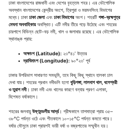
ঢাকা বাংলাদেশের রাজধানী এবং দেশের বৃহত্তম শহর। এর ভৌগোলিক
অবস্থান বাংলাদেশের কেন্দ্রীয় অংশে, ত্রিপুরা ও ময়মনসিংহ বিভাগের
মধ্যে। ঢাকা
ঢাকা জেলা
এবং
ঢাকা বিভাগের
অংশ। শহরটি
গঙ্গা-ব্রহ্মপুত্র
মেঘনা অববাহিকায়
অবস্থিত। এটি নদীর তীরে গড়ে উঠেছে এবং শহরের
চারপাশে বিভিন্ন ছোট-বড় নদী, খাল ও জলাধার রয়েছে। এর ভৌগোলিক
স্থানাঙ্ক প্রায়:
অক্ষাংশ (Latitude):
২৩°৪১′ উত্তর
দ্রাঘিমাংশ (Longitude):
৯০°২৩′ পূর্ব
ঢাকার উপরিভাগ সাধারণত সমভূমি, তবে কিছু কিছু স্থানে হালকা ঢাল
দেখা যায়। শহরের প্রধান নদীগুলি হলো
বুড়িগঙ্গা, লালবাগ খাল, ধলেশ্বরী
ও তুরাগ নদী
। ঢাকা নদী এবং খালের কারণে বন্যার প্রবণ এলাকা,
বিশেষত বর্ষাকালে।
শহরের জলবায়ু
উষ্ণমন্ডলীয় আর্দ্র
। গ্রীষ্মকালে তাপমাত্রা প্রায় ৩৫–
৩৮°C পর্যন্ত ওঠে এবং শীতকালে ১০–১৫°C পর্যন্ত কমতে পারে।
বর্ষার মৌসুমে ঢাকা প্রায়শই ভারী বর্ষা ও বজ্রপাতের সম্মুখীন হয়।